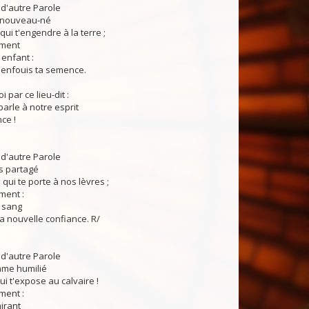
 d'autre Parole
t nouveau-né
qui t'engendre à la terre ;
ement
enfant :
u enfouis ta semence.
i par ce lieu-dit :
parle à notre esprit
ce !
 d'autre Parole
s partagé
 qui te porte à nos lèvres ;
ment :
 sang
a nouvelle confiance. R/
 d'autre Parole
me humilié
ui t'expose au calvaire !
ment :
irant