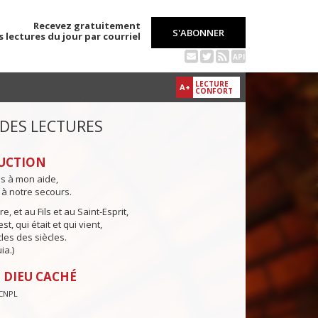
Recevez gratuitement
S'ABONNER
s lectures du jour par courriel
API
LECTURE
A+
CONFORT
 DES LECTURES
UCTION
ns à mon aide,
 à notre secours.
e, et au Fils et au Saint-Esprit,
st, qui était et qui vient,
cles des siècles.
ia.)
 DIEU CACHÉ
CNPL