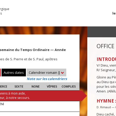
urgique
le
es
OFFICE
 semaine du Temps Ordinaire — Année
INTROD
es de S. Pierre et de S. Paul, apôtres
V/ Dieu, vie
R/ Seigneur,
Autres dates
Calendrier romain
|
Gloire au Pèr
Note sur les calendriers
au Dieu qui e
pour les siè
IERCE
SEXTE
NONE
VÊPRES
COMPLIES
Amen. (Allélu
 viens à mon aide,
eur, à notre secours.
HYMNE :
ché
D. Rimaud — 
Dieu caché,