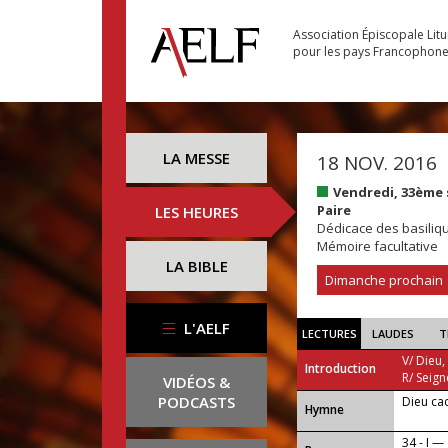
Association Épiscopale Lit
pour les pays Francophon
LA MESSE
18 NOV. 2016
Vendredi, 33ème
Paire
LES HEURES
Dédicace des basiliqu
Mémoire facultative
LA BIBLE
Dimanche prochain
L'AELF
LECTURES
LAUDES
T
V/ Dieu,
Introduction
R/ Seign
VIDÉOS &
PODCASTS
Dieu ca
...
Hymne
34 - I —