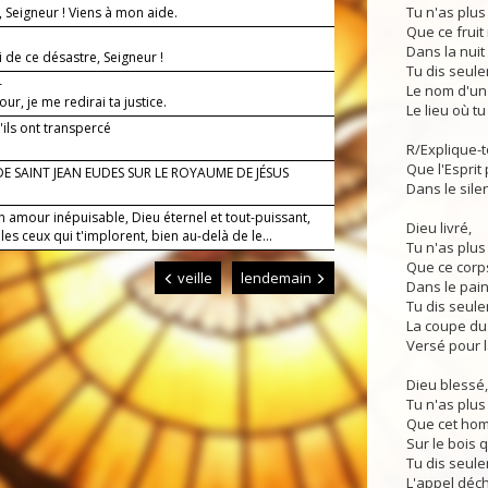
Tu n'as plus
, Seigneur ! Viens à mon aide.
Que ce frui
Dans la nuit 
 de ce désastre, Seigneur !
Tu dis seul
—
Le nom d'un 
jour, je me redirai ta justice.
Le lieu où t
'ils ont transpercé
R/Explique-to
Que l'Esprit 
DE SAINT JEAN EUDES SUR LE ROYAUME DE JÉSUS
Dans le silen
 amour inépuisable, Dieu éternel et tout-puissant,
Dieu livré,
es ceux qui t'implorent, bien au-delà de le...
Tu n'as plus
Que ce corp
veille
lendemain
Dans le pain
Tu dis seule
La coupe du
Versé pour l
Dieu blessé,
Tu n'as plus
Que cet hom
Sur le bois q
Tu dis seule
L'appel déch