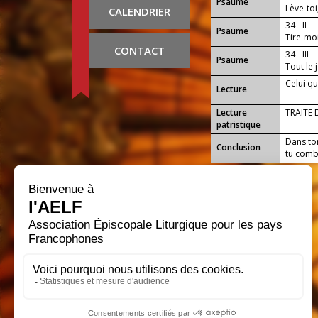
Psaume
Lève-toi
CALENDRIER
34 - II —
Psaume
Tire-moi
CONTACT
34 - III 
Psaume
Tout le 
Celui qu
Lecture
Lecture
TRAITE 
patristique
Dans ton
Conclusion
tu combl