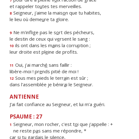
7
et rappeler to
u
tes tes merveilles.
Seigneur, j'aime la mais
o
n que tu habites,
8
le lieu où deme
u
re ta gloire.
Ne m'inflige pas le s
o
rt des pécheurs,
9
le destin de ceux qui v
e
rsent le sang :
ils ont dans les m
a
ins la corruption ;
10
leur droite est pl
e
ine de profits.
Oui, j'ai march
é
sans faillir :
11
libère-moi ! pr
e
nds pitié de moi !
Sous mes pieds le terr
a
in est sûr ;
12
dans l'assemblée je bénir
a
i le Seigneur.
ANTIENNE
J’ai fait confiance au Seigneur, et lui m’a guéri.
PSAUME : 27
Seigneur, mon rocher, c'est t
o
i que j'appelle : +
1
ne reste p
a
s sans me répondre, *
car si tu gard
a
is le silence,