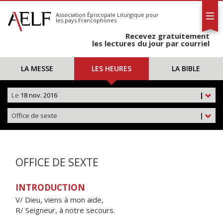
L'AELF
S'abonner
Association Épiscopale Liturgique
pour
les pays Francophones
Calendrier
Recevez gratuitement
Contact
les lectures du jour par courriel
LA MESSE
LES HEURES
LA BIBLE
Le
18 nov. 2016
|
Office de sexte
|
OFFICE DE SEXTE
INTRODUCTION
V/ Dieu, viens à mon aide,
R/ Seigneur, à notre secours.