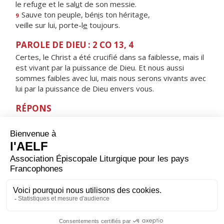
le refuge et le sal
u
t de son messie.
Sauve ton peuple, bén
i
s ton héritage,
9
veille sur lui, porte-l
e
toujours.
PAROLE DE DIEU : 2 CO 13, 4
Certes, le Christ a été crucifié dans sa faiblesse, mais il
est vivant par la puissance de Dieu. Et nous aussi
sommes faibles avec lui, mais nous serons vivants avec
lui par la puissance de Dieu envers vous.
RÉPONS
V/
Mon âme est collée à la poussière ;
fais-moi vivre selon ta parole.
ORAISON
Nous te prions, Seigneur Jésus Christ, à l’heure où tu fus
élevé sur la croix pour le rachat du monde et où les
ténèbres couvraient toute la terre : accorde-nous
toujours la lumière qui nous guidera jusqu’à la vraie vie.
Toi qui règnes pour les siècles des siècles. Amen.