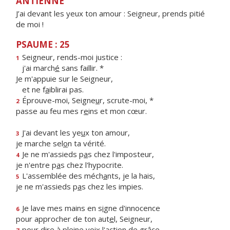
ANTIENNE
J’ai devant les yeux ton amour : Seigneur, prends pitié
de moi !
PSAUME : 25
Seigneur, rends-moi justice :
1
j'ai march
é
sans faillir. *
Je m'appuie sur le Seigneur,
et ne f
a
iblirai pas.
Éprouve-moi, Seigne
u
r, scrute-moi, *
2
passe au feu mes r
e
ins et mon cœur.
J'ai devant les ye
u
x ton amour,
3
je marche sel
o
n ta vérité.
Je ne m'assieds p
a
s chez l'imposteur,
4
je n'entre p
a
s chez l'hypocrite.
L'assemblée des méch
a
nts, je la hais,
5
je ne m'assieds p
a
s chez les impies.
Je lave mes mains en s
i
gne d'innocence
6
pour approcher de ton aut
e
l, Seigneur,
pour dire à pleine v
o
ix l'action de grâce