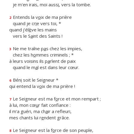
je m'en irais, moi auss
i
, vers la tombe.
Entends la v
o
ix de ma prière
2
quand je cr
i
e vers toi, *
quand j'él
è
ve les mains
vers le S
a
int des Saints !
Ne me traîne p
a
s chez les impies,
3
chez les h
o
mmes criminels ; *
à leurs voisins ils p
a
rlent de paix
quand le m
a
l est dans leur cœur.
Bén
i
soit le Seigneur *
6
qui entend la v
o
ix de ma prière !
Le Seigneur est ma f
o
rce et mon rempart ;
7
à lui, mon cœ
u
r fait confiance :
il m'a guéri, ma ch
a
ir a refleuri,
mes chants lui r
e
ndent grâce.
Le Seigneur est la f
o
rce de son peuple,
8