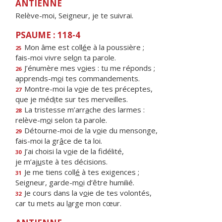
ANTIENNE
Relève-moi, Seigneur, je te suivrai.
PSAUME : 118-4
Mon âme est coll
é
e à la poussière ;
25
fais-moi vivre sel
o
n ta parole.
J’énumère mes v
o
ies : tu me réponds ;
26
apprends-m
o
i tes commandements.
Montre-moi la v
o
ie de tes préceptes,
27
que je méd
i
te sur tes merveilles.
La tristesse m’arr
a
che des larmes :
28
relève-m
o
i selon ta parole.
Détourne-moi de la v
o
ie du mensonge,
29
fais-moi la gr
â
ce de ta loi.
J’ai choisi la v
o
ie de la fidélité,
30
je m’aj
u
ste à tes décisions.
Je me tiens coll
é
à tes exigences ;
31
Seigneur, garde-m
o
i d’être humilié.
Je cours dans la v
o
ie de tes volontés,
32
car tu mets au l
a
rge mon cœur.