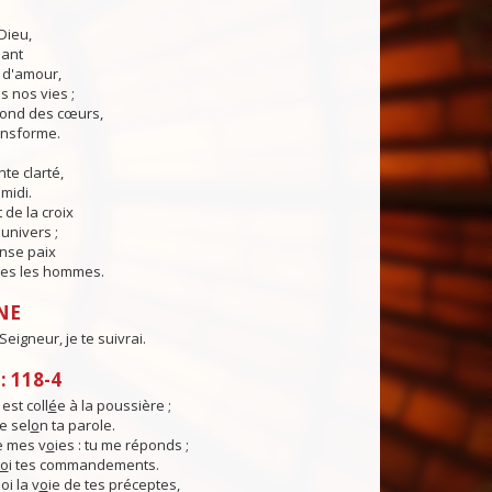
Dieu,
lant
t d'amour,
 nos vies ;
fond des cœurs,
ransforme.
te clarté,
midi.
 de la croix
'univers ;
nse paix
es les hommes.
NE
eigneur, je te suivrai.
 118-4
st coll
é
e à la poussière ;
e sel
o
n ta parole.
e mes v
o
ies : tu me réponds ;
o
i tes commandements.
i la v
o
ie de tes préceptes,