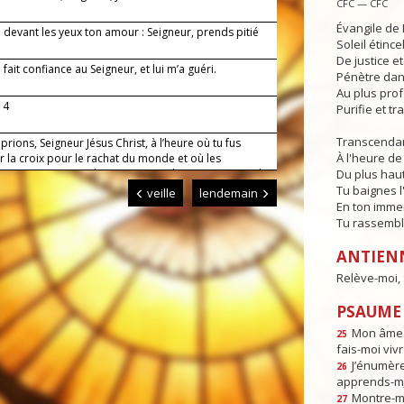
CFC — CFC
Évangile de 
i devant les yeux ton amour : Seigneur, prends pitié
Soleil étince
!
De justice e
i fait confiance au Seigneur, et lui m’a guéri.
Pénètre dans
Au plus pro
 4
Purifie et t
Transcendan
prions, Seigneur Jésus Christ, à l’heure où tu fus
À l'heure de 
r la croix pour le rachat du monde et où les
 couvraient toute la terre : accorde-nous toujours la
Du plus haut
qui nous guidera jusqu’à la vraie vie. Toi qui règnes
Tu baignes l
veille
lendemain
 siècles des siècles. Amen.
En ton imme
Tu rassembl
ANTIEN
Relève-moi, S
PSAUME :
Mon âme e
25
fais-moi vivr
J’énumèr
26
apprends-m
Montre-mo
27