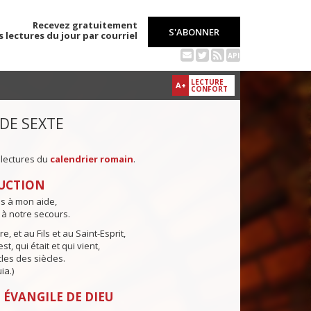
Recevez gratuitement
S'ABONNER
s lectures du jour par courriel
API
LECTURE
A+
CONFORT
 DE SEXTE
 lectures du
calendrier romain
.
UCTION
ns à mon aide,
 à notre secours.
e, et au Fils et au Saint-Esprit,
st, qui était et qui vient,
cles des siècles.
ia.)
 ÉVANGILE DE DIEU