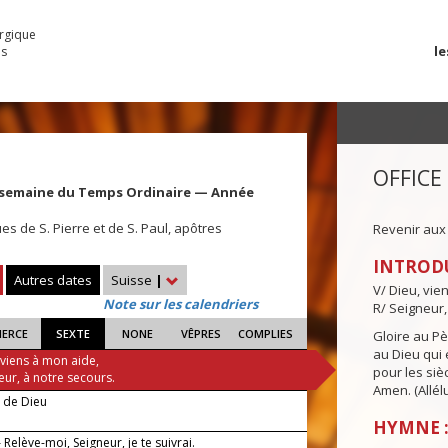
urgique
le
es
OFFICE
 semaine du Temps Ordinaire — Année
es de S. Pierre et de S. Paul, apôtres
Revenir aux
INTROD
Autres dates
Suisse
|
V/ Dieu, vie
Note sur les calendriers
R/ Seigneur,
IERCE
SEXTE
NONE
VÊPRES
COMPLIES
Gloire au Pèr
au Dieu qui e
 viens à mon aide,
pour les siè
eur, à notre secours.
Amen. (Allélu
e de Dieu
HYMNE :
Relève-moi, Seigneur, je te suivrai.