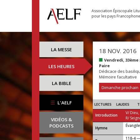
Association Épiscopale Lit
pour les pays Francophon
LA MESSE
18 NOV. 2016
Vendredi, 33ème
Paire
LES HEURES
Dédicace des basiliqu
Mémoire facultative
LA BIBLE
Dimanche prochain
L'AELF
LECTURES
LAUDES
T
V/ Dieu,
Introduction
R/ Seign
VIDÉOS &
PODCASTS
Évangil
...
Hymne
118-4 — 