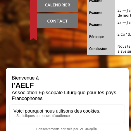
Psaume
CALENDRIER
25 — J’a
Psaume
de moi 
CONTACT
27 — J’a
Psaume
2 Co 13,
Péricope
Nous te 
Conclusion
élevé su
ténèbres
lumière 
pour les