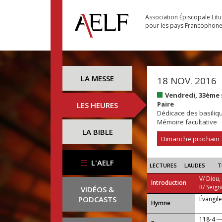
Association Épiscopale Lit
pour les pays Francophon
LA MESSE
18 NOV. 2016
Vendredi, 33ème
Paire
LES HEURES
Dédicace des basiliqu
Mémoire facultative
LA BIBLE
Dimanche prochain
L'AELF
LECTURES
LAUDES
T
V/ Dieu,
Introduction
R/ Seign
VIDÉOS &
PODCASTS
Évangil
...
Hymne
118-4 — 