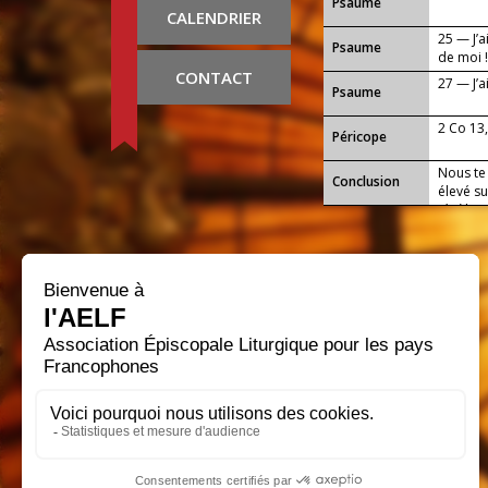
Psaume
CALENDRIER
25 — J’a
Psaume
de moi 
CONTACT
27 — J’a
Psaume
2 Co 13,
Péricope
Nous te 
Conclusion
élevé su
ténèbres
lumière 
pour les