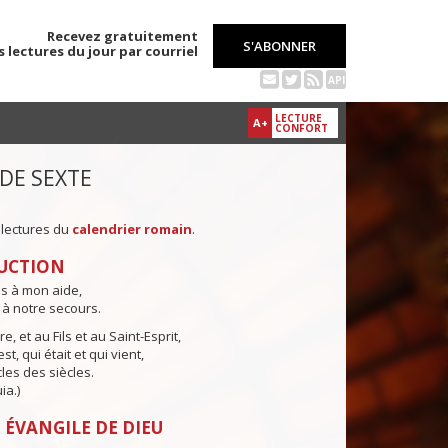
Recevez gratuitement
S'ABONNER
s lectures du jour par courriel
API
LECTURE
A+
CONFORT
 DE SEXTE
 lectures du
calendrier romain
.
UCTION
ns à mon aide,
 à notre secours.
e, et au Fils et au Saint-Esprit,
st, qui était et qui vient,
cles des siècles.
ia.)
 ÉVANGILE DE DIEU