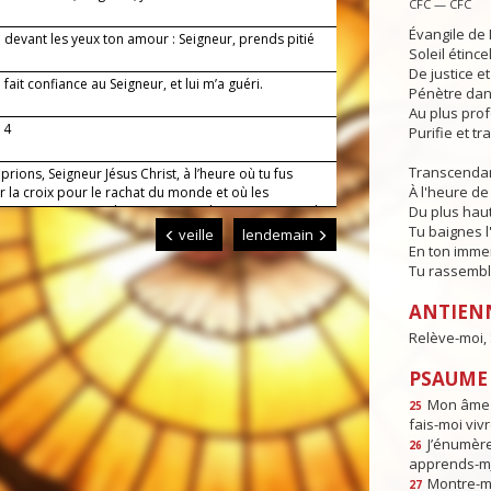
CFC — CFC
Évangile de 
i devant les yeux ton amour : Seigneur, prends pitié
Soleil étince
!
De justice e
i fait confiance au Seigneur, et lui m’a guéri.
Pénètre dans
Au plus pro
 4
Purifie et t
Transcendan
prions, Seigneur Jésus Christ, à l’heure où tu fus
À l'heure de 
r la croix pour le rachat du monde et où les
 couvraient toute la terre : accorde-nous toujours la
Du plus haut
qui nous guidera jusqu’à la vraie vie. Toi qui règnes
Tu baignes l
veille
lendemain
 siècles des siècles. Amen.
En ton imme
Tu rassembl
ANTIEN
Relève-moi, S
PSAUME :
Mon âme e
25
fais-moi vivr
J’énumèr
26
apprends-m
Montre-mo
27