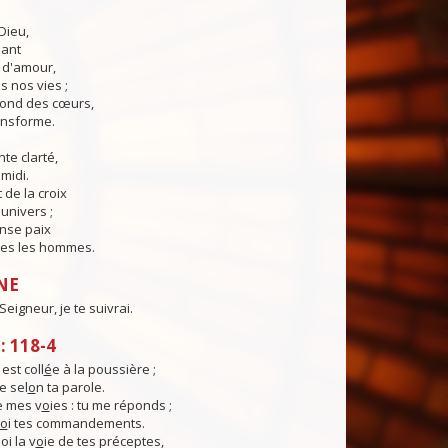
Dieu,
lant
t d'amour,
 nos vies ;
fond des cœurs,
ransforme.
te clarté,
midi.
 de la croix
'univers ;
nse paix
es les hommes.
NE
eigneur, je te suivrai.
 118-4
st coll
é
e à la poussière ;
e sel
o
n ta parole.
e mes v
o
ies : tu me réponds ;
o
i tes commandements.
i la v
o
ie de tes préceptes,