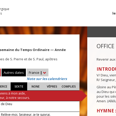
urgique
le
es
OFFICE
 semaine du Temps Ordinaire — Année
es de S. Pierre et de S. Paul, apôtres
Revenir aux
INTROD
Autres dates
France
|
V/ Dieu, vie
Note sur les calendriers
R/ Seigneur,
IERCE
SEXTE
NONE
VÊPRES
COMPLIES
Gloire au Pèr
au Dieu qui e
 viens à mon aide,
pour les siè
eur, à notre secours.
Amen. (Allélu
e de Dieu
HYMNE :
Relève-moi, Seigneur, je te suivrai.