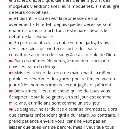
Sachez d’abord que, dans les derniers jours, des
03
moqueurs viendront avec leurs moqueries, allant au gré
de leurs convoitises,
et disant : « Où en est la promesse de son
04
avènement ? En effet, depuis que les pères se sont
endormis dans la mort, tout reste pareil depuis le
début de la création. »
En prétendant cela, ils oublient que, jadis, il y avait
05
des cieux, ainsi qu’une terre sortie de l’eau et
constituée au milieu de l’eau grâce à la parole de Dieu.
Par ces mêmes éléments, le monde d’alors périt
06
dans les eaux du déluge.
Mais les cieux et la terre de maintenant, la même
07
parole les réserve et les garde pour le feu, en vue du
jour où les hommes impies seront jugés et périront.
Bien-aimés, il est une chose qui ne doit pas vous
08
échapper : pour le Seigneur, un seul jour est comme
mille ans, et mille ans sont comme un seul jour.
Le Seigneur ne tarde pas à tenir sa promesse, alors
09
que certains prétendent qu’il a du retard. Au contraire, il
prend patience envers vous, car il ne veut pas en
laisser quelques-uns se perdre, mais il veut que tous