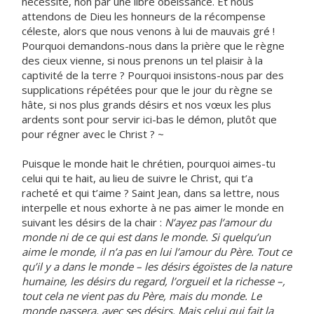
nécessité, non par une libre obéissance. Et nous
attendons de Dieu les honneurs de la récompense
céleste, alors que nous venons à lui de mauvais gré !
Pourquoi demandons-nous dans la prière que le règne
des cieux vienne, si nous prenons un tel plaisir à la
captivité de la terre ? Pourquoi insistons-nous par des
supplications répétées pour que le jour du règne se
hâte, si nos plus grands désirs et nos vœux les plus
ardents sont pour servir ici-bas le démon, plutôt que
pour régner avec le Christ ? ~
Puisque le monde hait le chrétien, pourquoi aimes-tu
celui qui te hait, au lieu de suivre le Christ, qui t’a
racheté et qui t’aime ? Saint Jean, dans sa lettre, nous
interpelle et nous exhorte à ne pas aimer le monde en
suivant les désirs de la chair :
N’ayez pas l’amour du
monde ni de ce qui est dans le monde. Si quelqu’un
aime le monde, il n’a pas en lui l’amour du Père. Tout ce
qu’il y a dans le monde – les désirs égoïstes de la nature
humaine, les désirs du regard, l’orgueil et la richesse –,
tout cela ne vient pas du Père, mais du monde. Le
monde passera, avec ses désirs. Mais celui qui fait la