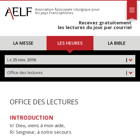
L'AELF
S'abonner
Association Épiscopale Liturgique
pour
les pays Francophones
Calendrier
Recevez gratuitement
Contact
les lectures du jour par courriel
LA MESSE
LES HEURES
LA BIBLE
Le
25 nov. 2016
|
Office des lectures
|
OFFICE DES LECTURES
INTRODUCTION
V/ Dieu, viens à mon aide,
R/ Seigneur, à notre secours.