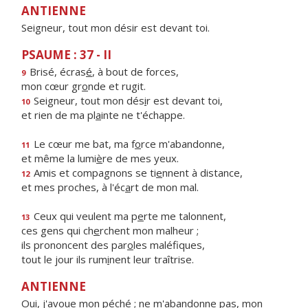
ANTIENNE
Seigneur, tout mon désir est devant toi.
PSAUME : 37 - II
Brisé, écras
é
, à bout de forces,
9
mon cœur gr
o
nde et rugit.
Seigneur, tout mon dés
i
r est devant toi,
10
et rien de ma pl
a
inte ne t'échappe.
Le cœur me bat, ma f
o
rce m'abandonne,
11
et même la lumi
è
re de mes yeux.
Amis et compagnons se ti
e
nnent à distance,
12
et mes proches, à l'éc
a
rt de mon mal.
Ceux qui veulent ma p
e
rte me talonnent,
13
ces gens qui ch
e
rchent mon malheur ;
ils prononcent des par
o
les maléfiques,
tout le jour ils rum
i
nent leur traîtrise.
ANTIENNE
Oui, j'avoue mon péché ; ne m'abandonne pas, mon