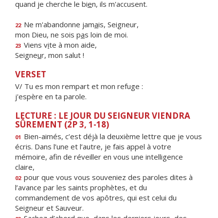
quand je cherche le bi
e
n, ils m'accusent.
Ne m'abandonne jam
a
is, Seigneur,
22
mon Dieu, ne sois p
a
s loin de moi.
Viens v
i
te à mon aide,
23
Seigne
u
r, mon salut !
VERSET
V/ Tu es mon rempart et mon refuge :
j'espère en ta parole.
LECTURE : LE JOUR DU SEIGNEUR VIENDRA
SÛREMENT (2P 3, 1-18)
Bien-aimés, c’est déjà la deuxième lettre que je vous
01
écris. Dans l’une et l’autre, je fais appel à votre
mémoire, afin de réveiller en vous une intelligence
claire,
pour que vous vous souveniez des paroles dites à
02
l’avance par les saints prophètes, et du
commandement de vos apôtres, qui est celui du
Seigneur et Sauveur.