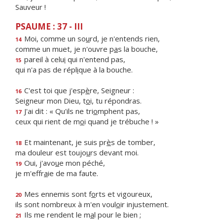
Sauveur !
PSAUME : 37 - III
Moi, comme un so
u
rd, je n'entends rien,
14
comme un muet, je n'ouvre p
a
s la bouche,
pareil à celu
i
qui n'entend pas,
15
qui n'a pas de répl
i
que à la bouche.
C'est toi que j'esp
è
re, Seigneur :
16
Seigneur mon Dieu, t
o
i, tu répondras.
J'ai dit : « Qu'ils ne tri
o
mphent pas,
17
ceux qui rient de m
o
i quand je trébuche ! »
Et maintenant, je suis pr
è
s de tomber,
18
ma douleur est toujo
u
rs devant moi.
Oui, j'avo
u
e mon péché,
19
je m'effr
a
ie de ma faute.
Mes ennemis sont f
o
rts et vigoureux,
20
ils sont nombreux à m'en voul
o
ir injustement.
Ils me rendent le m
a
l pour le bien ;
21