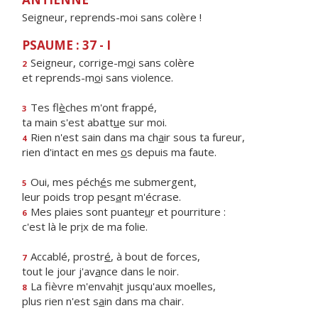
Seigneur, reprends-moi sans colère !
PSAUME : 37 - I
Seigneur, corrige-m
o
i sans colère
2
et reprends-m
o
i sans violence.
Tes fl
è
ches m'ont frappé,
3
ta main s'est abatt
u
e sur moi.
Rien n'est sain dans ma ch
a
ir sous ta fureur,
4
rien d'intact en mes
o
s depuis ma faute.
Oui, mes péch
é
s me submergent,
5
leur poids trop pes
a
nt m'écrase.
Mes plaies sont puante
u
r et pourriture :
6
c'est là le pr
i
x de ma folie.
Accablé, prostr
é
, à bout de forces,
7
tout le jour j'av
a
nce dans le noir.
La fièvre m'envah
i
t jusqu'aux moelles,
8
plus rien n'est s
a
in dans ma chair.