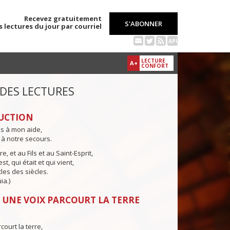
Recevez gratuitement
S'ABONNER
s lectures du jour par courriel
API
LECTURE
A+
CONFORT
 DES LECTURES
UCTION
ns à mon aide,
 à notre secours.
e, et au Fils et au Saint-Esprit,
st, qui était et qui vient,
cles des siècles.
ia.)
 UNE VOIX PARCOURT LA TERRE
court la terre,