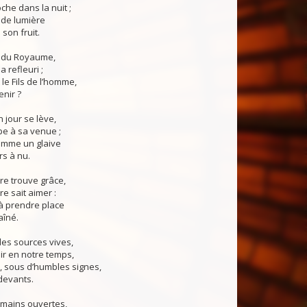
che dans la nuit ;
de lumière
son fruit.
e du Royaume,
a refleuri ;
le Fils de l’homme,
enir ?
n jour se lève,
pe à sa venue ;
omme un glaive
s à nu.
re trouve grâce,
re sait aimer :
e à prendre place
aîné.
des sources vives,
air en notre temps,
, sous d’humbles signes,
devants.
s mains ouvertes,