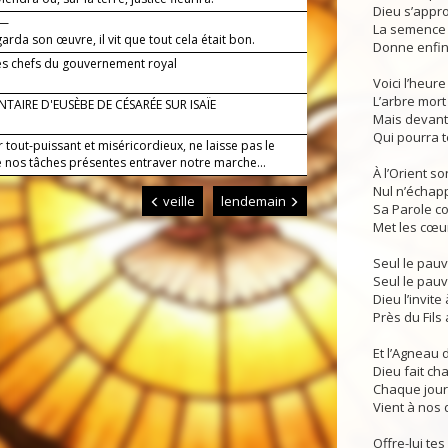
Dieu s’appro
 —
La semence 
arda son œuvre, il vit que tout cela était bon.
Donne enfin 
es chefs du gouvernement royal
Voici l’heur
L’arbre mort 
AIRE D'EUSÈBE DE CÉSARÉE SUR ISAÏE
Mais devant 
Qui pourra t
 tout-puissant et miséricordieux, ne laisse pas le
e nos tâches présentes entraver notre marche...
À l’Orient so
Nul n’échap
veille
lendemain
Sa Parole c
Met les cœur
Seul le pauv
Seul le pauv
Dieu l’invit
Près du Fils 
Et l’Agneau 
Dieu fait ch
Chaque jour
Vient à nos 
Offre-lui te