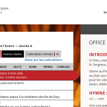
urgique
le
es
OFFICE
e l'Avent — Année A
Autres dates
Calendrier romain
|
INTROD
Note sur les calendriers
V/ Dieu, vie
R/ Seigneur,
IERCE
SEXTE
NONE
VÊPRES
COMPLIES
Gloire au Pèr
 viens à mon aide,
au Dieu qui e
eur, à notre secours.
pour les siè
 parcourt la terre
Amen. (Allélu
HYMNE :
—
éation aspire à la révélation des fils de Dieu.
CFC — CNPL
 —
Une voix par
viendra où, sur la terre, justice fleurira.