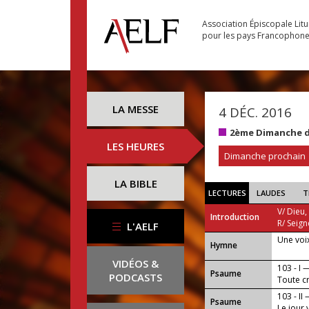
Association Épiscopale Lit
pour les pays Francophon
LA MESSE
4 DÉC. 2016
2ème Dimanche d
LES HEURES
Dimanche prochain
LA BIBLE
LECTURES
LAUDES
T
V/ Dieu,
Introduction
R/ Seign
L'AELF
Une voix
...
Hymne
VIDÉOS &
103 - I 
Psaume
PODCASTS
Toute cr
103 - II
Psaume
Le jour 