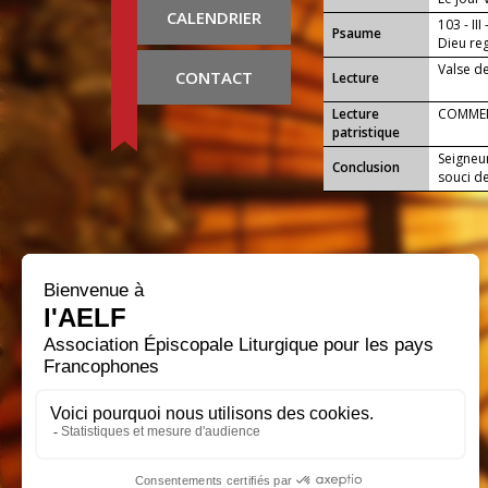
CALENDRIER
103 - III
Psaume
Dieu reg
Valse d
CONTACT
Lecture
Lecture
COMMENT
patristique
Seigneur
Conclusion
souci d