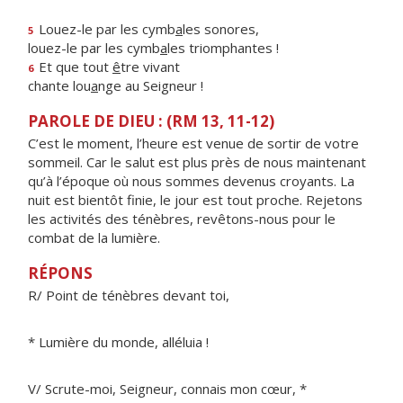
Louez-le par les cymb
a
les sonores,
5
louez-le par les cymb
a
les triomphantes !
Et que tout
ê
tre vivant
6
chante lou
a
nge au Seigneur !
PAROLE DE DIEU : (RM 13, 11-12)
C’est le moment, l’heure est venue de sortir de votre
sommeil. Car le salut est plus près de nous maintenant
qu’à l’époque où nous sommes devenus croyants. La
nuit est bientôt finie, le jour est tout proche. Rejetons
les activités des ténèbres, revêtons-nous pour le
combat de la lumière.
RÉPONS
R/ Point de ténèbres devant toi,
* Lumière du monde, alléluia !
V/ Scrute-moi, Seigneur, connais mon cœur, *