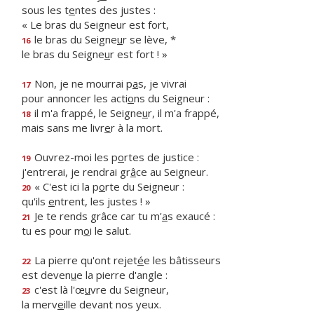
sous les t
e
ntes des justes :
« Le bras du Seigneur est fort,
le bras du Seigne
u
r se lève, *
16
le bras du Seigne
u
r est fort ! »
Non, je ne mourrai p
a
s, je vivrai
17
pour annoncer les acti
o
ns du Seigneur :
il m'a frappé, le Seigne
u
r, il m'a frappé,
18
mais sans me livr
e
r à la mort.
Ouvrez-moi les p
o
rtes de justice :
19
j'entrerai, je rendrai gr
â
ce au Seigneur.
« C'est ici la p
o
rte du Seigneur :
20
qu'ils
e
ntrent, les justes ! »
Je te rends grâce car tu m'
a
s exaucé :
21
tu es pour m
o
i le salut.
La pierre qu'ont rejet
é
e les bâtisseurs
22
est deven
u
e la pierre d'angle :
c'est là l'œ
u
vre du Seigneur,
23
la merv
e
ille devant nos yeux.