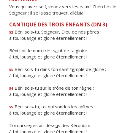
Vous qui avez soif, venez vers les eaux ! Cherchez le
Seigneur : il se laisse trouver, alléluia !
CANTIQUE DES TROIS ENFANTS (DN 3)
Béni sois-tu, Seigne
u
r, Dieu de nos pères :
52
à toi, louange et gloire éternellement !
Béni soit le nom très s
a
int de ta gloire :
à toi, louange et gloire éternellement !
Béni sois-tu dans ton saint t
e
mple de gloire :
53
à toi, louange et gloire éternellement !
Béni sois-tu sur le tr
ô
ne de ton règne :
54
à toi, louange et gloire éternellement !
Béni sois-tu, toi qui s
o
ndes les abîmes :
55
à toi, louange et gloire éternellement !
Toi qui sièges au-dess
u
s des Kéroubim :
à toi, louange et gloire éternellement !