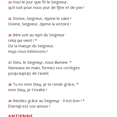
Voici le jour que f
t le Seigneur,
24
qu'il soit pour nous jour de f
ê
te et de joie !
Donne, Seigneur, d
o
nne le salut !
25
Donne, Seigneur, d
o
nne la victoire !
Béni soit au n
o
m du Seigneur
26
celu
i
qui vient ! *
De la mais
o
n du Seigneur,
no
u
s vous bénissons !
Dieu, le Seigne
u
r, nous illumine. *
27
Rameaux en main, formez vos cortèges
jusqu'aupr
è
s de l'autel.
Tu es mon Die
u
, je te rends grâce, *
28
mon Die
u
, je t'exalte !
Rendez grâce au Seigne
u
r : Il est bon ! *
29
Étern
e
l est son amour !
ANTIENNE