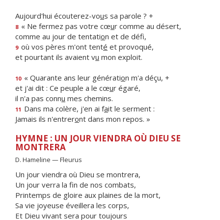
Aujourd'hui écouterez-vo
u
s sa parole ? +
« Ne fermez pas votre cœ
u
r comme au désert,
8
comme au jour de tentati
o
n et de défi,
où vos pères m'ont tent
é
et provoqué,
9
et pourtant ils avaient v
u
mon exploit.
« Quarante ans leur générati
o
n m'a déçu, +
10
et j'ai dit : Ce peuple a le cœ
u
r égaré,
il n'a pas conn
u
mes chemins.
Dans ma colère, j'en ai f
a
it le serment :
11
Jamais ils n'entrer
o
nt dans mon repos. »
HYMNE : UN JOUR VIENDRA OÙ DIEU SE
MONTRERA
D. Hameline — Fleurus
Un jour viendra où Dieu se montrera,
Un jour verra la fin de nos combats,
Printemps de gloire aux plaines de la mort,
Sa vie joyeuse éveillera les corps,
Et Dieu vivant sera pour toujours