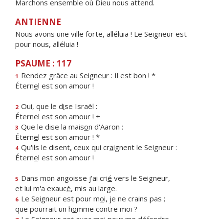
Marchons ensemble où Dieu nous attend.
ANTIENNE
Nous avons une ville forte, alléluia ! Le Seigneur est
pour nous, alléluia !
PSAUME : 117
Rendez grâce au Seigne
u
r : Il est bon ! *
1
Étern
e
l est son amour !
Oui, que le d
i
se Israël :
2
Étern
e
l est son amour ! +
Que le dise la mais
o
n d'Aaron :
3
Étern
e
l est son amour ! *
Qu'ils le disent, ceux qui cr
a
ignent le Seigneur :
4
Étern
e
l est son amour !
Dans mon angoisse j'ai cri
é
vers le Seigneur,
5
et lui m'a exauc
é
, mis au large.
Le Seigneur est pour m
o
i, je ne crains pas ;
6
que pourrait un h
o
mme contre moi ?