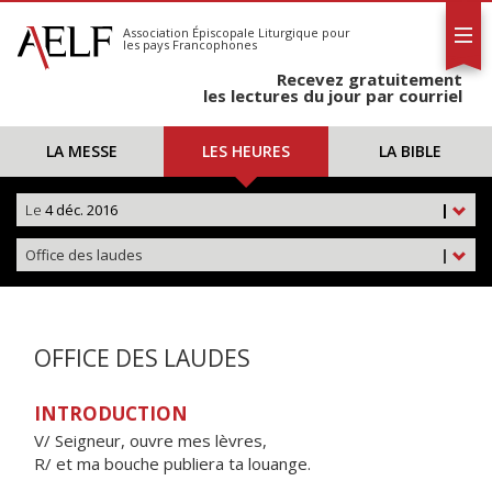
L'AELF
S'abonner
Association Épiscopale Liturgique
pour
les pays Francophones
Calendrier
Recevez gratuitement
Contact
les lectures du jour par courriel
LA MESSE
LES HEURES
LA BIBLE
Le
4 déc. 2016
|
Office des laudes
|
OFFICE DES LAUDES
INTRODUCTION
V/ Seigneur, ouvre mes lèvres,
R/ et ma bouche publiera ta louange.