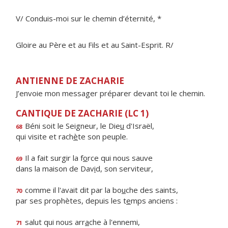
V/ Conduis-moi sur le chemin d’éternité, *
Gloire au Père et au Fils et au Saint-Esprit. R/
ANTIENNE DE ZACHARIE
J’envoie mon messager préparer devant toi le chemin.
CANTIQUE DE ZACHARIE (LC 1)
Béni soit le Seigneur, le Die
u
d'Israël,
68
qui visite et rach
è
te son peuple.
Il a fait surgir la f
o
rce qui nous sauve
69
dans la maison de Dav
i
d, son serviteur,
comme il l'avait dit par la bo
u
che des saints,
70
par ses prophètes, depuis les t
e
mps anciens :
salut qui nous arr
a
che à l'ennemi,
71