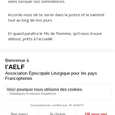
viens secouer nos somnolences.
Accorde-nous de te servir dans la justice et la sainteté
tout au long de nos jours.
Et quand paraîtra le Fils de l’homme, qu’il nous trouve
debout, prêts à l’accueillir.
NOTRE PÈRE
ORAISON
Seigneur tout-puissant et miséricordieux, ne laisse pas
le souci de nos tâches présentes entraver notre
marche à la rencontre de ton Fils ; mais éveille en nous
cette intelligence du cœur qui nous prépare à l’accueillir
et nous fait entrer dans sa propre vie. Lui qui règne.