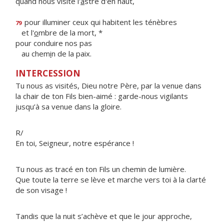
quand nous visite l'
a
stre d'en haut,
pour illuminer ceux qui habitent les ténèbres
79
et l'
o
mbre de la mort, *
pour conduire nos pas
au chem
i
n de la paix.
INTERCESSION
Tu nous as visités, Dieu notre Père, par la venue dans
la chair de ton Fils bien-aimé : garde-nous vigilants
jusqu’à sa venue dans la gloire.
R/
En toi, Seigneur, notre espérance !
Tu nous as tracé en ton Fils un chemin de lumière.
Que toute la terre se lève et marche vers toi à la clarté
de son visage !
Tandis que la nuit s’achève et que le jour approche,