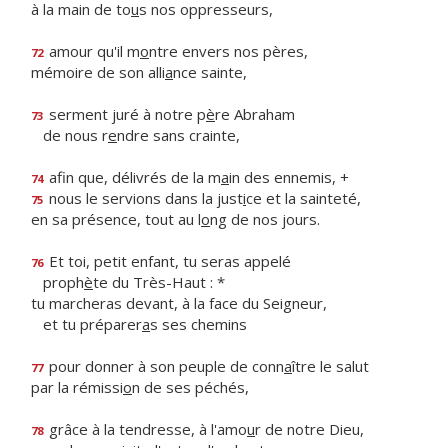
à la main de to
u
s nos oppresseurs,
amour qu'il m
o
ntre envers nos pères,
72
mémoire de son alli
a
nce sainte,
serment juré à notre p
è
re Abraham
73
de nous r
e
ndre sans crainte,
afin que, délivrés de la m
a
in des ennemis, +
74
nous le servions dans la just
i
ce et la sainteté,
75
en sa présence, tout au l
o
ng de nos jours.
Et toi, petit enfant, tu seras appelé
76
proph
è
te du Très-Haut : *
tu marcheras devant, à la face du Seigneur,
et tu préparer
a
s ses chemins
pour donner à son peuple de conn
a
ître le salut
77
par la rémissi
o
n de ses péchés,
grâce à la tendresse, à l'amo
u
r de notre Dieu,
78