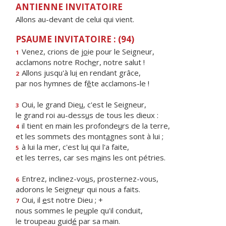
ANTIENNE INVITATOIRE
Allons au-devant de celui qui vient.
PSAUME INVITATOIRE : (94)
Venez, crions de j
o
ie pour le Seigneur,
1
acclamons notre Roch
e
r, notre salut !
Allons jusqu'à lu
i
en rendant grâce,
2
par nos hymnes de f
ê
te acclamons-le !
Oui, le grand Die
u
, c'est le Seigneur,
3
le grand roi au-dess
u
s de tous les dieux :
il tient en main les profonde
u
rs de la terre,
4
et les sommets des mont
a
gnes sont à lui ;
à lui la mer, c'est lu
i
qui l'a faite,
5
et les terres, car ses m
a
ins les ont pétries.
Entrez, inclinez-vo
u
s, prosternez-vous,
6
adorons le Seigne
u
r qui nous a faits.
Oui, il
e
st notre Dieu ; +
7
nous sommes le pe
u
ple qu'il conduit,
le troupeau guid
é
par sa main.