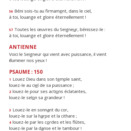
Béni sois-tu au firmam
e
nt, dans le ciel,
56
à toi, louange et gloire éternellement !
Toutes les œuvres du Seigne
u
r, bénissez-le :
57
à toi, louange et gloire éternellement !
ANTIENNE
Voici le Seigneur qui vient avec puissance, il vient
illuminer nos yeux !
PSAUME : 150
Louez Dieu dans son t
e
mple saint,
1
louez-le au ci
e
l de sa puissance ;
louez-le pour ses acti
o
ns éclatantes,
2
louez-le sel
o
n sa grandeur !
Louez-le en sonn
a
nt du cor,
3
louez-le sur la h
a
rpe et la cithare ;
louez-le par les c
o
rdes et les flûtes,
4
louez-le par la d
a
nse et le tambour !