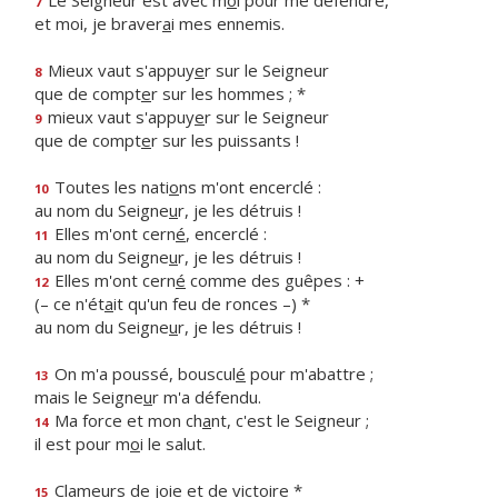
Le Seigneur est avec m
o
i pour me défendre,
7
et moi, je braver
a
i mes ennemis.
Mieux vaut s'appuy
e
r sur le Seigneur
8
que de compt
e
r sur les hommes ; *
mieux vaut s'appuy
e
r sur le Seigneur
9
que de compt
e
r sur les puissants !
Toutes les nati
o
ns m'ont encerclé :
10
au nom du Seigne
u
r, je les détruis !
Elles m'ont cern
é
, encerclé :
11
au nom du Seigne
u
r, je les détruis !
Elles m'ont cern
é
comme des guêpes : +
12
(– ce n'ét
a
it qu'un feu de ronces –) *
au nom du Seigne
u
r, je les détruis !
On m'a poussé, bouscul
é
pour m'abattre ;
13
mais le Seigne
u
r m'a défendu.
Ma force et mon ch
a
nt, c'est le Seigneur ;
14
il est pour m
o
i le salut.
Clameurs de j
o
ie et de victoire *
15