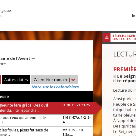
urgique
le
es
TÉLÉCHARGER
LES TEXTES (.
LECTUR
aine de l'Avent —
être
PREMIÈR
« Le Seign
Autres dates
Calendrier romain
|
il te répon
Note sur les calendriers
Lecture du l
esse
Ainsi parle l
Peuple de S
gneur te fera grâce. Dès qu’il
Is 30, 19-21.23-26
toi qui habi
ntendu, il te répondra...
tu ne pleure
 tous ceux qui attendent le
146 (147A), 1-2, 3-
À l’appel de 
4...
 !
Dès qu’il t’a
 les foules, Jésus fut saisi de
Mt 9, 35 – 10,
Le Seigneur 
luia !
1.5a....
sion »