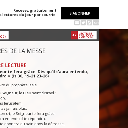
Recevez gratuitement
S'ABONNER
s lectures du jour par courriel
API
LECTURE
A+
DOC)
CONFORT
ES DE LA MESSE
E LECTURE
eur te fera grâce. Dès qu’il t’aura entendu,
dra » (Is 30, 19-21.23-26)
ivre du prophète Isaïe
e Seigneur, le Dieu saint d’Israël :
ion,
tes Jérusalem,
ras jamais plus.
ton cri, le Seigneur te fera grâce.
ura entendu, il te répondra.
te donnera du pain dans la détresse,