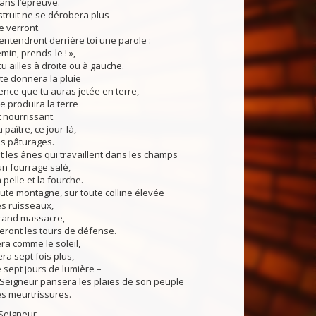
dans l’épreuve.
nstruit ne se dérobera plus
e verront.
 entendront derrière toi une parole :
emin, prends-le ! »,
tu ailles à droite ou à gauche.
te donnera la pluie
nce que tu auras jetée en terre,
ue produira la terre
t nourrissant.
 paître, ce jour-là,
es pâturages.
 les ânes qui travaillent dans les champs
n fourrage salé,
 pelle et la fourche.
ute montagne, sur toute colline élevée
s ruisseaux,
grand massacre,
ront les tours de défense.
era comme le soleil,
lera sept fois plus,
 sept jours de lumière –
e Seigneur pansera les plaies de son peuple
es meurtrissures.
Seigneur.