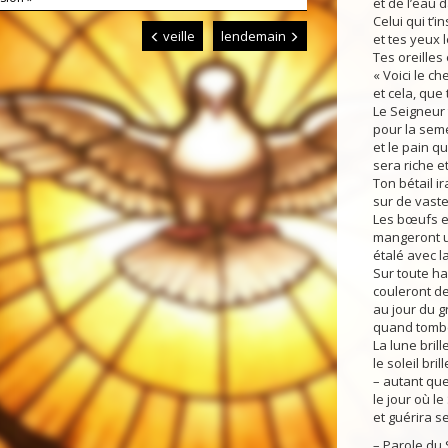
et de l’eau 
Celui qui t’i
veille
lendemain
et tes yeux l
Tes oreilles
« Voici le ch
et cela, que 
Le Seigneur 
pour la seme
et le pain q
sera riche e
Ton bétail ira
sur de vast
Les bœufs et
mangeront u
étalé avec la
Sur toute ha
couleront de
au jour du 
quand tombe
La lune brill
le soleil bril
– autant que
le jour où l
et guérira s
– Parole du 