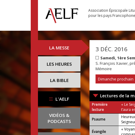
Association Épiscopale Lit
pour les pays Francophon
LA MESSE
3 DÉC. 2016
Samedi, 1ère Sem
S. François Xavier, pr
LES HEURES
Mémoire
Dimanche prochain
LA BIBLE
Lectures de la m
L'AELF
Première
« Le Sei
lecture
t’aura e
VIDÉOS &
Heureux
Psaume
PODCASTS
Seigneur
« Voyant
Évangile
ou : Allé
compas