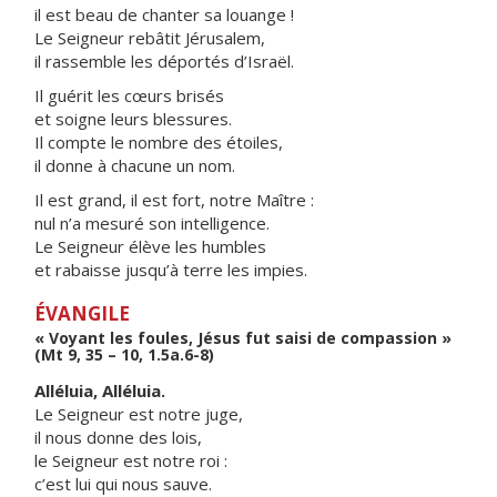
il est beau de chanter sa louange !
Le Seigneur rebâtit Jérusalem,
il rassemble les déportés d’Israël.
Il guérit les cœurs brisés
et soigne leurs blessures.
Il compte le nombre des étoiles,
il donne à chacune un nom.
Il est grand, il est fort, notre Maître :
nul n’a mesuré son intelligence.
Le Seigneur élève les humbles
et rabaisse jusqu’à terre les impies.
ÉVANGILE
« Voyant les foules, Jésus fut saisi de compassion »
(Mt 9, 35 – 10, 1.5a.6-8)
Alléluia, Alléluia.
Le Seigneur est notre juge,
il nous donne des lois,
le Seigneur est notre roi :
c’est lui qui nous sauve.