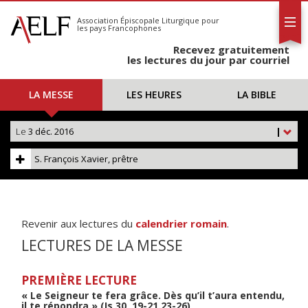
L'AELF
S'abonner
Association Épiscopale Liturgique
pour
les pays Francophones
Calendrier
Recevez gratuitement
Contact
les lectures du jour par courriel
LA MESSE
LES HEURES
LA BIBLE
Le
3 déc. 2016
|
S. François Xavier, prêtre
Revenir aux lectures du
calendrier romain
.
LECTURES DE LA MESSE
PREMIÈRE LECTURE
« Le Seigneur te fera grâce. Dès qu’il t’aura entendu,
il te répondra » (Is 30, 19-21.23-26)