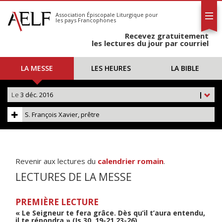
L'AELF
S'abonner
Association Épiscopale Liturgique
pour
les pays Francophones
Calendrier
Recevez gratuitement
Contact
les lectures du jour par courriel
LA MESSE
LES HEURES
LA BIBLE
Le
3 déc. 2016
|
S. François Xavier, prêtre
Revenir aux lectures du
calendrier romain
.
LECTURES DE LA MESSE
PREMIÈRE LECTURE
« Le Seigneur te fera grâce. Dès qu’il t’aura entendu,
il te répondra » (Is 30, 19-21.23-26)