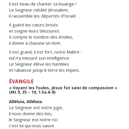
il est beau de chanter sa louange !
Le Seigneur rebâtit Jérusalem,
il rassemble les déportés d’Israël.
Il guérit les cœurs brisés
et soigne leurs blessures.
Il compte le nombre des étoiles,
il donne à chacune un nom.
Il est grand, il est fort, notre Maître :
nul n’a mesuré son intelligence.
Le Seigneur élève les humbles
et rabaisse jusqu’à terre les impies.
ÉVANGILE
« Voyant les foules, Jésus fut saisi de compassion »
(Mt 9, 35 – 10, 1.5a.6-8)
Alléluia, Alléluia.
Le Seigneur est notre juge,
il nous donne des lois,
le Seigneur est notre roi :
c’est lui qui nous sauve.