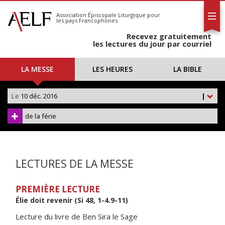
L'AELF
S'abonner
Association Épiscopale Liturgique
pour
les pays Francophones
Calendrier
Recevez gratuitement
Contact
les lectures du jour par courriel
LA MESSE
LES HEURES
LA BIBLE
Le
10 déc. 2016
|
de la férie
LECTURES DE LA MESSE
PREMIÈRE LECTURE
Élie doit revenir (Si 48, 1-4.9-11)
Lecture du livre de Ben Sira le Sage