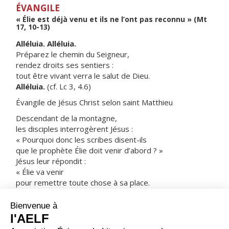
ÉVANGILE
« Élie est déjà venu et ils ne l’ont pas reconnu » (Mt
17, 10-13)
Alléluia. Alléluia.
Préparez le chemin du Seigneur,
rendez droits ses sentiers :
tout être vivant verra le salut de Dieu.
Alléluia.
(cf. Lc 3, 4.6)
Évangile de Jésus Christ selon saint Matthieu
Descendant de la montagne,
les disciples interrogèrent Jésus :
« Pourquoi donc les scribes disent-ils
que le prophète Élie doit venir d’abord ? »
Jésus leur répondit :
« Élie va venir
pour remettre toute chose à sa place.
Mais, je vous le déclare :
Élie est déjà venu ;
au lieu de le reconnaître,
ils lui ont fait tout ce qu’ils ont voulu.