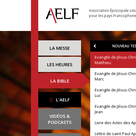
Association Épiscopale Lit
pour les pays Francophon
NOUVEAU TE
LA MESSE
Evangile de Jésus-Chri
Matthieu
LES HEURES
Evangile de Jésus-Chri
Marc
LA BIBLE
Evangile de Jésus-Chri
Luc
L'AELF
Evangile de Jésus-Chri
Jean
VIDÉOS &
PODCASTS
Livre des Actes des A
Lettre de saint Paul A