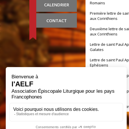
Romains
CALENDRIER
Première lettre de sai
aux Corinthiens
CONTACT
Deuxième lettre de sa
aux Corinthiens
Lettre de saint Paul A
Galates
Lettre de saint Paul A
Ephésiens
Lettre de saint Paul A
Philippiens
Lettre de saint Paul A
Colossiens
Première lettre de sai
aux Thessaloniciens
Deuxième lettre de sa
aux Thessaloniciens