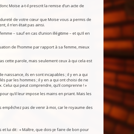
donc Moïse a-t-il prescrit la remise d’un acte de
la dureté de votre cœur que Moïse vous a permis de
il n’en était pas ainsi.
femme – sauf en cas d’union illégitime – et qu’il en
a situation de l’homme par rapport à sa femme, mieux
as cette parole, mais seulement ceux à qui cela est
e naissance, ils en sont incapables ; il y en a qui
lés par les hommes ; il y en a qui ont choisi de ne
 Celui qui peut comprendre, qu’il comprenne ! »
our qu’il leur impose les mains en priant. Mais les
 les empêchez pas de venir à moi, car le royaume des
.
t lui dit : « Maître, que dois-je faire de bon pour