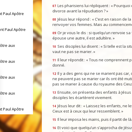
Les pharisiens lui répliquent : « Pourquoi 
07
divorce avant la répudiation ? »
nt Paul Apôtre
Jésus leur répond : « C’est en raison de 
08
renvoyer vos femmes. Mais au commencement, 
int Paul Apôtre
Or je vous le dis : si quelqu’un renvoie sa 
09
épouse une autre, il est adultère. »
pôtre aux
Ses disciples lui disent : « Si telle est l
10
vaut ne pas se marier. »
Il leur répondit : « Tous ne comprennent p
11
pôtre aux
donné.
Il y a des gens qui ne se marient pas car, d
12
pôtre aux
ne peuvent pas se marier car ils ont été muti
pas se marier à cause du royaume des Cieux.
Ensuite, on présenta des enfants à Jésus p
pôtre aux
13
disciples les écartèrent vivement.
Jésus leur dit : « Laissez les enfants, ne
14
nt Paul Apôtre
Cieux est à ceux qui leur ressemblent. »
Il leur imposa les mains, puis il partit de là
15
int Paul Apôtre
Et voici que quelqu’un s’approcha de Jésus e
16