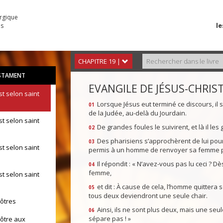
urgique
le
es
CHAPITRE 19 |
STAMENT
EVANGILE DE JÉSUS-CHRIS
st selon saint
Lorsque Jésus eut terminé ce discours, il s’
01
de la Judée, au-delà du Jourdain.
st selon saint
De grandes foules le suivirent, et là il les g
02
Des pharisiens s’approchèrent de lui pour l
03
st selon saint
permis à un homme de renvoyer sa femme pou
Il répondit : « N’avez-vous pas lu ceci ? 
04
femme,
st selon saint
et dit : À cause de cela, l’homme quittera 
05
tous deux deviendront une seule chair.
pôtres
Ainsi, ils ne sont plus deux, mais une seul
06
sépare pas ! »
pôtre aux