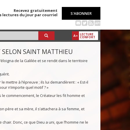
Recevez gratuitement
S'ABONNER
s lectures du jour par courriel
API
LECTURE
A+
CONFORT
T SELON SAINT MATTHIEU
éloigna de la Galilée et se rendit dans le territoire
uérit.
e mettre à l’épreuve ; ils lui demandèrent : « Est-il
r n’importe quel motif ? »
Dès le commencement, le Créateur les fit homme et
son père et sa mère, il s’attachera à sa femme, et
e chair. Donc, ce que Dieu a uni, que l’homme ne le