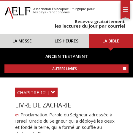
L'AELF
S'abonner
Association Épiscopale Liturgique
pour
les pays Francophones
Calendrier
Recevez gratuitement
Contact
les lectures du jour par courriel
LA MESSE
LES HEURES
LA BIBLE
ANCIEN TESTAMENT
AUTRES LIVRES
CHAPITRE 12 |
LIVRE DE ZACHARIE
Proclamation. Parole du Seigneur adressée à
01
Israël. Oracle du Seigneur qui a déployé les cieux
et fondé la terre, qui a formé un souffle au-