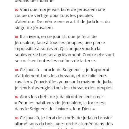
dedans de l’homme :
Voici que moi je vais faire de Jérusalem une
02
coupe de vertige pour tous les peuples
d’alentour. De même en sera-t-il de Juda lors du
siège de Jérusalem.
Il arrivera, en ce jour-là, que je ferai de
03
Jérusalem, face à tous les peuples, une pierre
impossible à soulever. Quiconque voudra la
soulever se blessera grièvement. Contre elle vont
se coaliser toutes les nations de la terre.
Ce jour-là – oracle du Seigneur –, je frapperai
04
d’affolement tous les chevaux, et de folie leurs
cavaliers. J’ouvrirai les yeux sur la maison de Juda.
Je rendrai aveugles tous les chevaux des peuples.
Alors les chefs de Juda diront en leur cœur :
05
« Pour les habitants de Jérusalem, la force est
dans le Seigneur de l’univers, leur Dieu. »
Ce jour-là, je ferai des chefs de Juda un brasier
06
allumé sous du bois, une torche allumée dans des