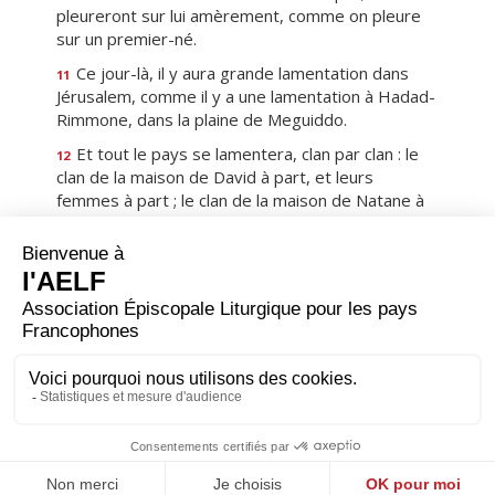
pleureront sur lui amèrement, comme on pleure
sur un premier-né.
Ce jour-là, il y aura grande lamentation dans
11
Jérusalem, comme il y a une lamentation à Hadad-
Rimmone, dans la plaine de Meguiddo.
Et tout le pays se lamentera, clan par clan : le
12
clan de la maison de David à part, et leurs
femmes à part ; le clan de la maison de Natane à
part, et leurs femmes à part ;
le clan de la maison de Lévi à part, et leurs
13
femmes à part ; le clan de la maison de Shiméï à
part, et leurs femmes à part ;
et tous les clans, ceux qui restent, clan par clan
14
à part, et leurs femmes à part.
Premier
Précédent
12
Suivant
Dernier