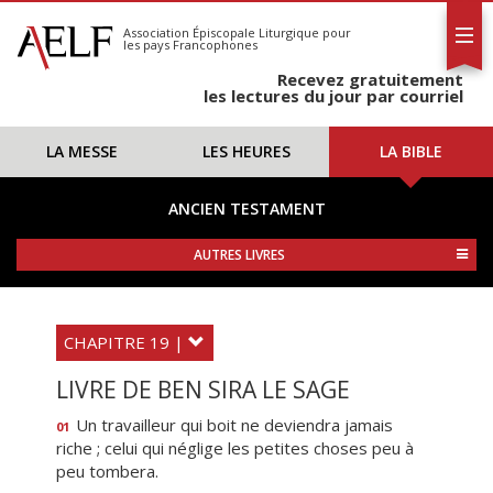
L'AELF
S'abonner
Association Épiscopale Liturgique
pour
les pays Francophones
Calendrier
Recevez gratuitement
Contact
les lectures du jour par courriel
LA MESSE
LES HEURES
LA BIBLE
ANCIEN TESTAMENT
AUTRES LIVRES
CHAPITRE 19 |
LIVRE DE BEN SIRA LE SAGE
Un travailleur qui boit ne deviendra jamais
01
riche ; celui qui néglige les petites choses peu à
peu tombera.