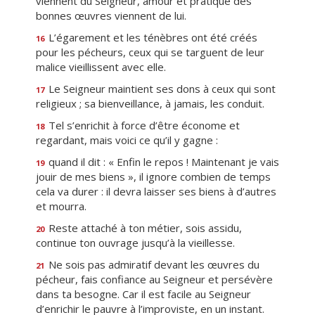
viennent du Seigneur, amour et pratique des
bonnes œuvres viennent de lui.
L’égarement et les ténèbres ont été créés
16
pour les pécheurs, ceux qui se targuent de leur
malice vieillissent avec elle.
Le Seigneur maintient ses dons à ceux qui sont
17
religieux ; sa bienveillance, à jamais, les conduit.
Tel s’enrichit à force d’être économe et
18
regardant, mais voici ce qu’il y gagne :
quand il dit : « Enfin le repos ! Maintenant je vais
19
jouir de mes biens », il ignore combien de temps
cela va durer : il devra laisser ses biens à d’autres
et mourra.
Reste attaché à ton métier, sois assidu,
20
continue ton ouvrage jusqu’à la vieillesse.
Ne sois pas admiratif devant les œuvres du
21
pécheur, fais confiance au Seigneur et persévère
dans ta besogne. Car il est facile au Seigneur
d’enrichir le pauvre à l’improviste, en un instant.