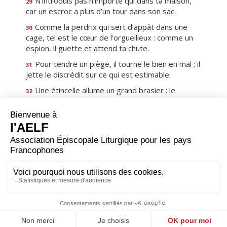
N’introduis pas n’importe qui dans ta maison,
29
car un escroc a plus d’un tour dans son sac.
Comme la perdrix qui sert d’appât dans une
30
cage, tel est le cœur de l’orgueilleux : comme un
espion, il guette et attend ta chute.
Pour tendre un piège, il tourne le bien en mal ; il
31
jette le discrédit sur ce qui est estimable.
Une étincelle allume un grand brasier : le
32
pécheur à l’affût va jusqu’au meurtre.
Prends garde au malveillant, car il prépare un
33
mauvais coup : il peut te discréditer à jamais.
Si tu introduis chez toi l’étranger, il y jettera le
34
trouble et te rendra étranger aux gens de ta
maison.
Premier
Précédent
11
Suivant
Dernier