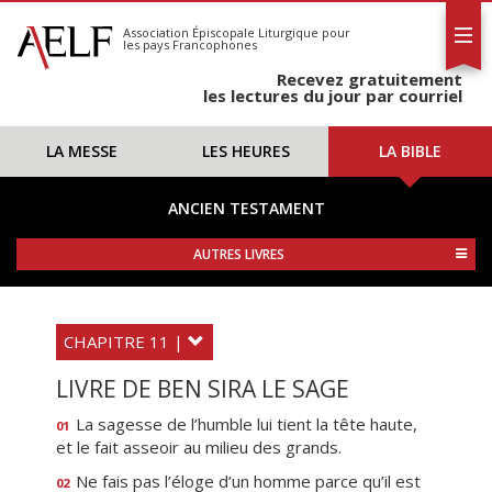
L'AELF
S'abonner
Association Épiscopale Liturgique
pour
les pays Francophones
Calendrier
Recevez gratuitement
Contact
les lectures du jour par courriel
LA MESSE
LES HEURES
LA BIBLE
ANCIEN TESTAMENT
AUTRES LIVRES
CHAPITRE 11 |
LIVRE DE BEN SIRA LE SAGE
La sagesse de l’humble lui tient la tête haute,
01
et le fait asseoir au milieu des grands.
Ne fais pas l’éloge d’un homme parce qu’il est
02