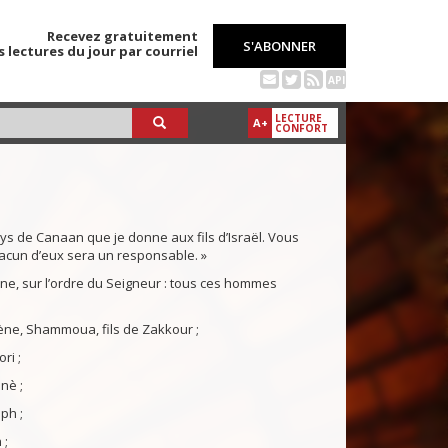
Recevez gratuitement
S'ABONNER
s lectures du jour par courriel
API
LECTURE
A+
CONFORT
s de Canaan que je donne aux fils d’Israël. Vous
acun d’eux sera un responsable. »
e, sur l’ordre du Seigneur : tous ces hommes
bène, Shammoua, fils de Zakkour ;
ri ;
nè ;
eph ;
 ;