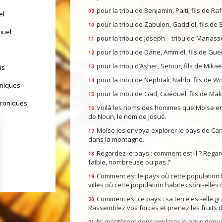
pour la tribu de Benjamin, Palti, fils de Raf
09
el
pour la tribu de Zabulon, Gaddiël, fils de S
10
muel
pour la tribu de Joseph – tribu de Manassé 
11
pour la tribu de Dane, Ammiël, fils de Guem
12
pour la tribu d’Asher, Setour, fils de Mikaël
is
13
pour la tribu de Nephtali, Nahbi, fils de Wof
14
oniques
pour la tribu de Gad, Guéouël, fils de Maki
15
hroniques
Voilà les noms des hommes que Moïse env
16
de Noun, le nom de Josué.
Moïse les envoya explorer le pays de Cana
17
dans la montagne.
Regardez le pays : comment est-il ? Regarde
18
faible, nombreuse ou pas ?
Comment est le pays où cette population h
19
villes où cette population habite : sont-ell
Comment est ce pays : sa terre est-elle gr
20
Rassemblez vos forces et prenez les fruits d
yrs d'Israël
Ils montèrent donc explorer le pays depuis