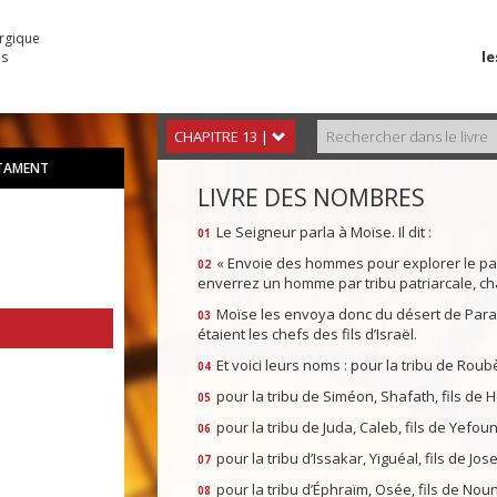
urgique
le
es
CHAPITRE 13 |
STAMENT
LIVRE DES NOMBRES
Le Seigneur parla à Moïse. Il dit :
01
« Envoie des hommes pour explorer le pay
02
enverrez un homme par tribu patriarcale, ch
Moïse les envoya donc du désert de Paran
03
étaient les chefs des fils d’Israël.
Et voici leurs noms : pour la tribu de Rou
04
pour la tribu de Siméon, Shafath, fils de Ho
05
pour la tribu de Juda, Caleb, fils de Yefoun
06
pour la tribu d’Issakar, Yiguéal, fils de Jos
07
pour la tribu d’Éphraïm, Osée, fils de Noun
08