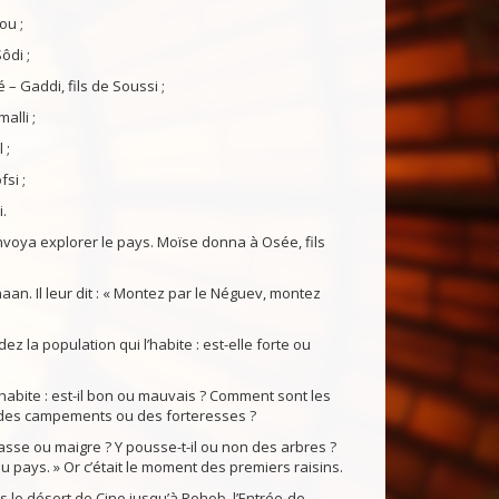
ou ;
ôdi ;
– Gaddi, fils de Soussi ;
alli ;
 ;
si ;
.
oya explorer le pays. Moïse donna à Osée, fils
an. Il leur dit : « Montez par le Néguev, montez
z la population qui l’habite : est-elle forte ou
abite : est-il bon ou mauvais ? Comment sont les
es des campements ou des forteresses ?
asse ou maigre ? Y pousse-t-il ou non des arbres ?
u pays. » Or c’était le moment des premiers raisins.
 le désert de Cine jusqu’à Rehob, l’Entrée-de-