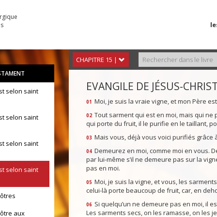
urgique
le
es
CHAPITRE 15 |
STAMENT
EVANGILE DE JÉSUS-CHRIST
st selon saint
Moi, je suis la vraie vigne, et mon Père est
01
Tout sarment qui est en moi, mais qui ne p
02
st selon saint
qui porte du fruit, il le purifie en le taillant,
Mais vous, déjà vous voici purifiés grâce à
03
st selon saint
Demeurez en moi, comme moi en vous. De 
04
par lui-même s’il ne demeure pas sur la vi
pas en moi.
st selon saint
Moi, je suis la vigne, et vous, les sarmen
05
celui-là porte beaucoup de fruit, car, en deh
pôtres
Si quelqu’un ne demeure pas en moi, il est
06
Les sarments secs, on les ramasse, on les jett
pôtre aux