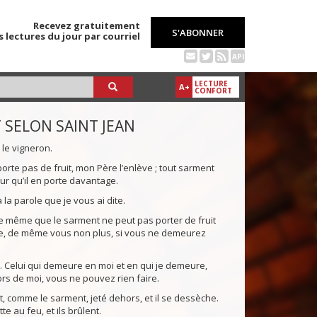
Recevez gratuitement
S'ABONNER
s lectures du jour par courriel
API
LECTURE
A+
CONFORT
 SELON SAINT JEAN
 le vigneron.
orte pas de fruit, mon Père l’enlève ; tout sarment
 pour qu’il en porte davantage.
 la parole que je vous ai dite.
même que le sarment ne peut pas porter de fruit
gne, de même vous non plus, si vous ne demeurez
ts. Celui qui demeure en moi et en qui je demeure,
ors de moi, vous ne pouvez rien faire.
, comme le sarment, jeté dehors, et il se dessèche.
e au feu, et ils brûlent.