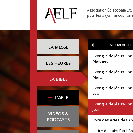
Association Épiscopale Lit
pour les pays Francophon
NOUVEAU TE
LA MESSE
Evangile de Jésus-Chri
Matthieu
LES HEURES
Evangile de Jésus-Chri
Marc
LA BIBLE
Evangile de Jésus-Chri
Luc
L'AELF
Evangile de Jésus-Chri
Jean
VIDÉOS &
PODCASTS
Livre des Actes des A
Lettre de saint Paul A