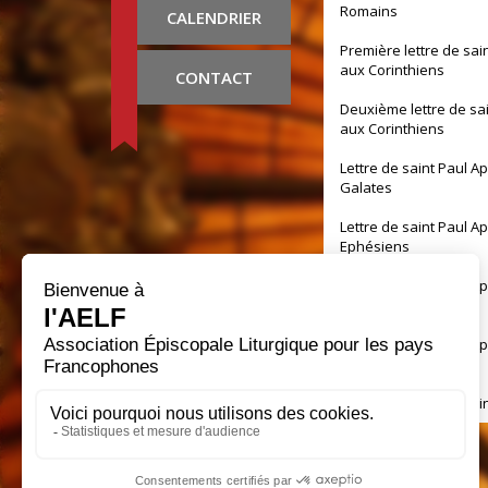
Romains
CALENDRIER
Première lettre de sai
aux Corinthiens
CONTACT
Deuxième lettre de sa
aux Corinthiens
Lettre de saint Paul A
Galates
Lettre de saint Paul A
Ephésiens
Lettre de saint Paul A
Philippiens
Lettre de saint Paul A
Colossiens
Première lettre de sai
aux Thessaloniciens
Deuxième lettre de sa
aux Thessaloniciens