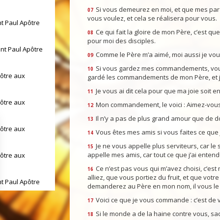
Si vous demeurez en moi, et que mes pa
07
vous voulez, et cela se réalisera pour vous.
nt Paul Apôtre
Ce qui fait la gloire de mon Père, c’est q
08
pour moi des disciples.
int Paul Apôtre
Comme le Père m’a aimé, moi aussi je vo
09
Si vous gardez mes commandements, vou
10
pôtre aux
gardé les commandements de mon Père, et 
Je vous ai dit cela pour que ma joie soit en
11
pôtre aux
Mon commandement, le voici : Aimez-vous 
12
Il n’y a pas de plus grand amour que de d
13
pôtre aux
Vous êtes mes amis si vous faites ce qu
14
Je ne vous appelle plus serviteurs, car le s
15
appelle mes amis, car tout ce que j’ai entendu
pôtre aux
Ce n’est pas vous qui m’avez choisi, c’est 
16
alliez, que vous portiez du fruit, et que votr
nt Paul Apôtre
demanderez au Père en mon nom, il vous le
Voici ce que je vous commande : c’est de v
17
int Paul Apôtre
Si le monde a de la haine contre vous, sac
18