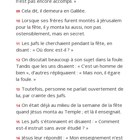
n’est pas encore accompli. »
Cela dit, il demeura en Galilée.
09
Lorsque ses frères furent montés à Jérusalem
10
pour la fête, il y monta lui aussi, non pas
ostensiblement, mais en secret.
Les Juifs le cherchaient pendant la fête, en
11
disant : « Où donc est-il ? »
On discutait beaucoup à son sujet dans la foule.
12
Tandis que les uns disaient : « C’est un homme de
bien », d’autres répliquaient : « Mais non, il égare
la foule. »
Toutefois, personne ne parlait ouvertement de
13
lui, par crainte des Juifs.
On était déjà au milieu de la semaine de la fête
14
quand Jésus monta au Temple ; et là il enseignait.
Les Juifs s’étonnaient et disaient : « Comment
15
est-il instruit sans avoir étudié ? »
Jésus leur répondit : « Mon enseignement n’est
16