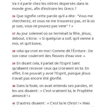
Va-t-il partir chez les nôtres dispersés dans le
monde grec, afin d’instruire les Grecs ?
Que signifie cette parole qu’il a dite : “Vous me
36
chercherez, et vous ne me trouverez pas, et là où
je suis, vous ne pouvez pas venir” ? »
Au jour solennel où se terminait la fête, Jésus,
37
debout, s’écria : « Si quelqu’un a soif, qu’il vienne à
moi, et qu’il boive,
celui qui croit en moi ! Comme dit l’Écriture : De
38
son cœur couleront des fleuves d’eau vive. »
En disant cela, il parlait de l’Esprit Saint
39
qu’allaient recevoir ceux qui croiraient en lui. En
effet, il ne pouvait y avoir l’Esprit, puisque Jésus
n’avait pas encore été glorifié.
Dans la foule, on avait entendu ses paroles, et
40
les uns disaient : « C’est vraiment lui, le Prophète
annoncé ! »
D’autres disaient : « C’est lui le Christ ! » Mais
41