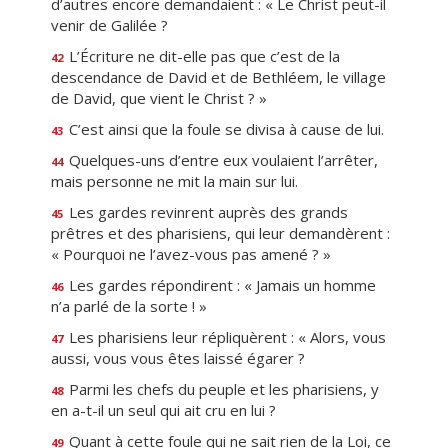
d’autres encore demandaient : « Le Christ peut-il
venir de Galilée ?
L’Écriture ne dit-elle pas que c’est de la
42
descendance de David et de Bethléem, le village
de David, que vient le Christ ? »
C’est ainsi que la foule se divisa à cause de lui.
43
Quelques-uns d’entre eux voulaient l’arrêter,
44
mais personne ne mit la main sur lui.
Les gardes revinrent auprès des grands
45
prêtres et des pharisiens, qui leur demandèrent :
« Pourquoi ne l’avez-vous pas amené ? »
Les gardes répondirent : « Jamais un homme
46
n’a parlé de la sorte ! »
Les pharisiens leur répliquèrent : « Alors, vous
47
aussi, vous vous êtes laissé égarer ?
Parmi les chefs du peuple et les pharisiens, y
48
en a-t-il un seul qui ait cru en lui ?
Quant à cette foule qui ne sait rien de la Loi, ce
49