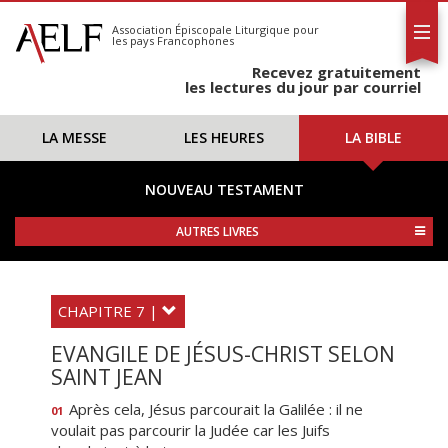
L'AELF
S'abonner
Association Épiscopale Liturgique
pour
les pays Francophones
Calendrier
Recevez gratuitement
Contact
les lectures du jour par courriel
LA MESSE
LES HEURES
LA BIBLE
NOUVEAU TESTAMENT
AUTRES LIVRES
CHAPITRE 7 |
EVANGILE DE JÉSUS-CHRIST SELON
SAINT JEAN
Après cela, Jésus parcourait la Galilée : il ne
01
voulait pas parcourir la Judée car les Juifs