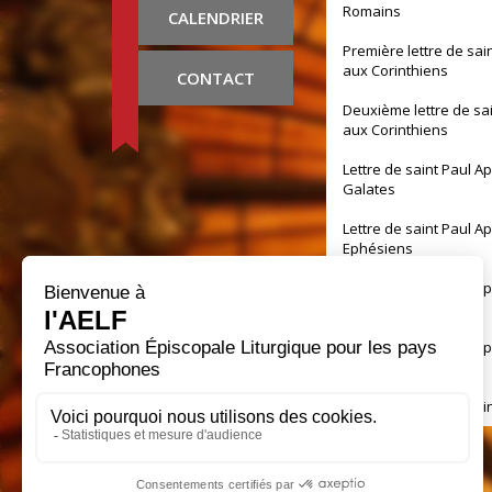
Romains
CALENDRIER
Première lettre de sai
aux Corinthiens
CONTACT
Deuxième lettre de sa
aux Corinthiens
Lettre de saint Paul A
Galates
Lettre de saint Paul A
Ephésiens
Lettre de saint Paul A
Philippiens
Lettre de saint Paul A
Colossiens
Première lettre de sai
aux Thessaloniciens
Deuxième lettre de sa
aux Thessaloniciens