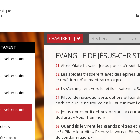
urgique
le
es
CHAPITRE 19 |
STAMENT
EVANGILE DE JÉSUS-CHRIST
st selon saint
Alors Pilate fit saisir Jésus pour qu’il soit fl
01
Les soldats tressèrent avec des épines une 
02
st selon saint
le revêtirent d’un manteau pourpre.
Ils s’avançaient vers lui et ils disaient : « Salu
03
st selon saint
Pilate, de nouveau, sortit dehors et leur 
04
sachiez que je ne trouve en lui aucun motif
st selon saint
Jésus donc sortit dehors, portant la couro
05
déclara : « Voici l’homme. »
Quand ils le virent, les grands prêtres et le
pôtres
06
le ! » Pilate leur dit : « Prenez-le vous-mêmes,
de condamnation. »
pôtre aux