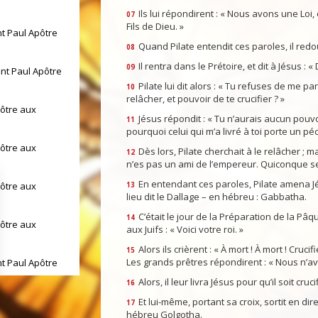
Ils lui répondirent : « Nous avons une Loi, et
07
Fils de Dieu. »
nt Paul Apôtre
Quand Pilate entendit ces paroles, il redo
08
Il rentra dans le Prétoire, et dit à Jésus : 
09
int Paul Apôtre
Pilate lui dit alors : « Tu refuses de me par
10
relâcher, et pouvoir de te crucifier ? »
pôtre aux
Jésus répondit : « Tu n’aurais aucun pouvoir
11
pourquoi celui qui m’a livré à toi porte un pé
pôtre aux
Dès lors, Pilate cherchait à le relâcher ; mai
12
n’es pas un ami de l’empereur. Quiconque se 
En entendant ces paroles, Pilate amena Jés
pôtre aux
13
lieu dit le Dallage – en hébreu : Gabbatha.
C’était le jour de la Préparation de la Pâqu
14
pôtre aux
aux Juifs : « Voici votre roi. »
Alors ils crièrent : « À mort ! À mort ! Crucifie
15
Les grands prêtres répondirent : « Nous n’av
nt Paul Apôtre
Alors, il leur livra Jésus pour qu’il soit cruci
16
int Paul Apôtre
Et lui-même, portant sa croix, sortit en dire
17
hébreu Golgotha.