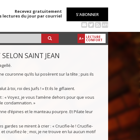
Recevez gratuitement
S'ABONNER
s lectures du jour par courriel
API
LECTURE
A+
CONFORT
 SELON SAINT JEAN
agellé.
couronne qu’ils lui posèrent sur la tête ; puis ils
t à toi, roi des Juifs ! » Et ils le giflaient.
dit : « Voyez, je vous l’amène dehors pour que vous
 de condamnation. »
nne d’épines et le manteau pourpre. Et Pilate leur
s gardes se mirent à crier : « Crucifie-le ! Crucifie-
 et crucifiez-le ; moi, je ne trouve en lui aucun motif