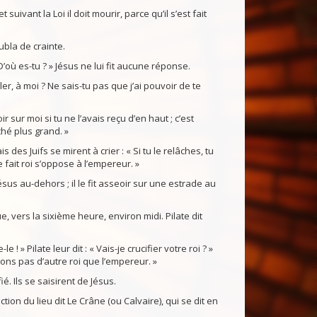
 suivant la Loi il doit mourir, parce qu’il s’est fait
ubla de crainte.
« D’où es-tu ? » Jésus ne lui fit aucune réponse.
ler, à moi ? Ne sais-tu pas que j’ai pouvoir de te
 sur moi si tu ne l’avais reçu d’en haut ; c’est
ché plus grand. »
s des Juifs se mirent à crier : « Si tu le relâches, tu
fait roi s’oppose à l’empereur. »
us au-dehors ; il le fit asseoir sur une estrade au
e, vers la sixième heure, environ midi. Pilate dit
-le ! » Pilate leur dit : « Vais-je crucifier votre roi ? »
ons pas d’autre roi que l’empereur. »
fié. Ils se saisirent de Jésus.
ction du lieu dit Le Crâne (ou Calvaire), qui se dit en