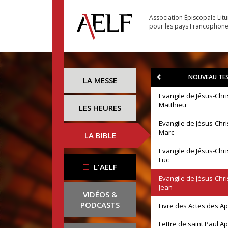
Association Épiscopale Lit
pour les pays Francophon
NOUVEAU TE
LA MESSE
Evangile de Jésus-Chri
Matthieu
LES HEURES
Evangile de Jésus-Chri
Marc
LA BIBLE
Evangile de Jésus-Chri
Luc
L'AELF
Evangile de Jésus-Chri
Jean
VIDÉOS &
PODCASTS
Livre des Actes des A
Lettre de saint Paul A