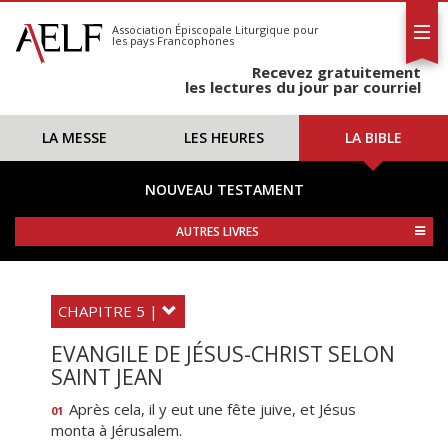
L'AELF
S'abonner
Association Épiscopale Liturgique
pour
les pays Francophones
Calendrier
Recevez gratuitement
Contact
les lectures du jour par courriel
LA MESSE
LES HEURES
LA BIBLE
NOUVEAU TESTAMENT
AUTRES LIVRES
CHAPITRE 5 |
EVANGILE DE JÉSUS-CHRIST SELON
SAINT JEAN
Après cela, il y eut une fête juive, et Jésus
01
monta à Jérusalem.