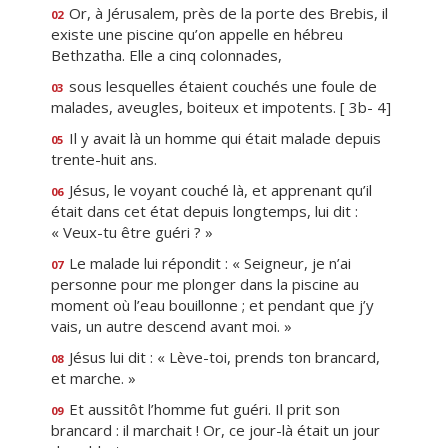
Or, à Jérusalem, près de la porte des Brebis, il
02
existe une piscine qu’on appelle en hébreu
Bethzatha. Elle a cinq colonnades,
sous lesquelles étaient couchés une foule de
03
malades, aveugles, boiteux et impotents. [ 3b- 4]
Il y avait là un homme qui était malade depuis
05
trente-huit ans.
Jésus, le voyant couché là, et apprenant qu’il
06
était dans cet état depuis longtemps, lui dit :
« Veux-tu être guéri ? »
Le malade lui répondit : « Seigneur, je n’ai
07
personne pour me plonger dans la piscine au
moment où l’eau bouillonne ; et pendant que j’y
vais, un autre descend avant moi. »
Jésus lui dit : « Lève-toi, prends ton brancard,
08
et marche. »
Et aussitôt l’homme fut guéri. Il prit son
09
brancard : il marchait ! Or, ce jour-là était un jour