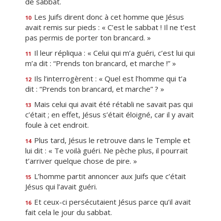
de sabbat.
Les Juifs dirent donc à cet homme que Jésus
10
avait remis sur pieds : « C’est le sabbat ! Il ne t’est
pas permis de porter ton brancard. »
Il leur répliqua : « Celui qui m’a guéri, c’est lui qui
11
m’a dit : “Prends ton brancard, et marche !” »
Ils l’interrogèrent : « Quel est l’homme qui t’a
12
dit : “Prends ton brancard, et marche” ? »
Mais celui qui avait été rétabli ne savait pas qui
13
c’était ; en effet, Jésus s’était éloigné, car il y avait
foule à cet endroit.
Plus tard, Jésus le retrouve dans le Temple et
14
lui dit : « Te voilà guéri. Ne pèche plus, il pourrait
t’arriver quelque chose de pire. »
L’homme partit annoncer aux Juifs que c’était
15
Jésus qui l’avait guéri.
Et ceux-ci persécutaient Jésus parce qu’il avait
16
fait cela le jour du sabbat.