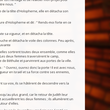
tre nous. "
he de la tête d'Holopherne, elle en détacha son
ure d'Holopherne et dit : " Rends-moi forte en ce
ute sa vigueur, et en détacha la tête.
 couche et détacha le voile des colonnes. Peu après,
suivante
t elles sortirent toutes deux ensemble, comme elles
r. Les deux femmes traversèrent le camp,
 de Béthulie et parvinrent aux portes de la ville.
 : " Ouvrez, ouvrez donc la porte ! Il est avec nous,
gueur en Israël et sa force contre ses ennemis,
 sa voix, ils se hâtèrent de descendre vers la
squ'au plus grand, car le retour de Judith leur
et accueillirent les deux femmes ; ils allumèrent un
utour d'elles.