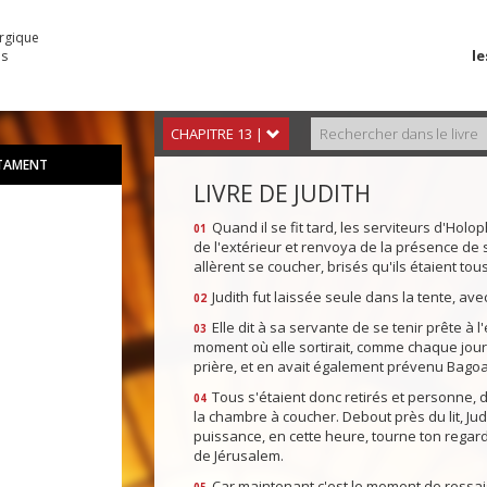
urgique
le
es
CHAPITRE 13 |
STAMENT
LIVRE DE JUDITH
Quand il se fit tard, les serviteurs d'Hol
01
de l'extérieur et renvoya de la présence de s
allèrent se coucher, brisés qu'ils étaient to
Judith fut laissée seule dans la tente, ave
02
Elle dit à sa servante de se tenir prête à 
03
moment où elle sortirait, comme chaque jour. E
prière, et en avait également prévenu Bagoa
Tous s'étaient donc retirés et personne, d
04
la chambre à coucher. Debout près du lit, Jud
puissance, en cette heure, tourne ton regar
de Jérusalem.
Car maintenant c'est le moment de ressais