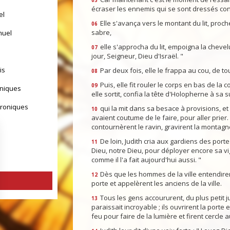
05
écraser les ennemis qui se sont dressés con
el
Elle s'avança vers le montant du lit, proc
06
sabre,
muel
elle s'approcha du lit, empoigna la chevel
07
jour, Seigneur, Dieu d'Israël. "
is
Par deux fois, elle le frappa au cou, de to
08
Puis, elle fit rouler le corps en bas de la
09
oniques
elle sortit, confia la tête d'Holopherne à sa 
hroniques
qui la mit dans sa besace à provisions, e
10
avaient coutume de le faire, pour aller prie
contournèrent le ravin, gravirent la montagne
De loin, Judith cria aux gardiens des portes
11
Dieu, notre Dieu, pour déployer encore sa vi
comme il l'a fait aujourd'hui aussi. "
Dès que les hommes de la ville entendirent
12
porte et appelèrent les anciens de la ville.
Tous les gens accoururent, du plus petit ju
13
paraissait incroyable ; ils ouvrirent la porte 
feu pour faire de la lumière et firent cercle a
yrs d'Israël