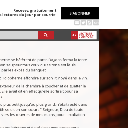
Recevez gratuitement
S'ABONNER
s lectures du jour par courriel
API
LECTURE
A+
CONFORT
opherne se hâtèrent de partir. Bagoas ferma la tente
on seigneur tous ceux qui se tenaient là. Ils
us par les excès du banquet.
c Holopherne effondré sur son lit, noyé dans le vin.
l'extérieur de la chambre à coucher et de guetter le
lle avait dit en effet qu'elle sortirait pour sa
s.
u plus petit jusqu'au plus grand, n'était resté dans
ith se dit en son cœur : " Seigneur, Dieu de toute
d vers les œuvres de mes mains, pour l'exaltation
ir ton héritage et de réaliser mon projet pour