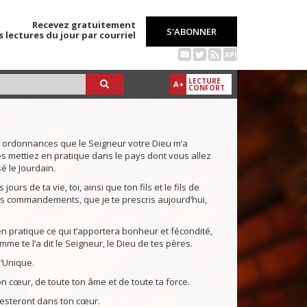
Recevez gratuitement
S'ABONNER
s lectures du jour par courriel
API
LECTURE
A+
CONFORT
s ordonnances que le Seigneur votre Dieu m’a
es mettiez en pratique dans le pays dont vous allez
 le Jourdain.
ours de ta vie, toi, ainsi que ton fils et le fils de
ses commandements, que je te prescris aujourd’hui,
 en pratique ce qui t’apportera bonheur et fécondité,
mme te l’a dit le Seigneur, le Dieu de tes pères.
l’Unique.
n cœur, de toute ton âme et de toute ta force.
resteront dans ton cœur.