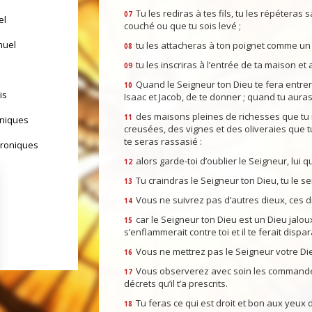
Tu les rediras à tes fils, tu les répéteras
07
el
couché ou que tu sois levé ;
muel
tu les attacheras à ton poignet comme un 
08
tu les inscriras à l’entrée de ta maison et a
09
Quand le Seigneur ton Dieu te fera entrer 
10
is
Isaac et Jacob, de te donner ; quand tu auras
des maisons pleines de richesses que tu n
11
oniques
creusées, des vignes et des oliveraies que 
te seras rassasié :
hroniques
alors garde-toi d’oublier le Seigneur, lui qu
12
Tu craindras le Seigneur ton Dieu, tu le s
13
Vous ne suivrez pas d’autres dieux, ces d
14
car le Seigneur ton Dieu est un Dieu jaloux
15
s’enflammerait contre toi et il te ferait dispar
Vous ne mettrez pas le Seigneur votre Die
16
Vous observerez avec soin les commandeme
17
décrets qu’il t’a prescrits.
yrs d'Israël
Tu feras ce qui est droit et bon aux yeux d
18