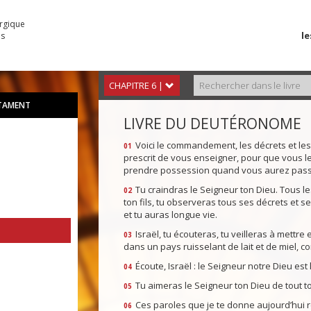
urgique
le
es
CHAPITRE 6 |
STAMENT
LIVRE DU DEUTÉRONOME
Voici le commandement, les décrets et le
01
prescrit de vous enseigner, pour que vous l
prendre possession quand vous aurez passé
Tu craindras le Seigneur ton Dieu. Tous les j
02
ton fils, tu observeras tous ses décrets et 
et tu auras longue vie.
Israël, tu écouteras, tu veilleras à mettre
03
dans un pays ruisselant de lait et de miel, co
Écoute, Israël : le Seigneur notre Dieu est 
04
Tu aimeras le Seigneur ton Dieu de tout to
05
Ces paroles que je te donne aujourd’hui 
06