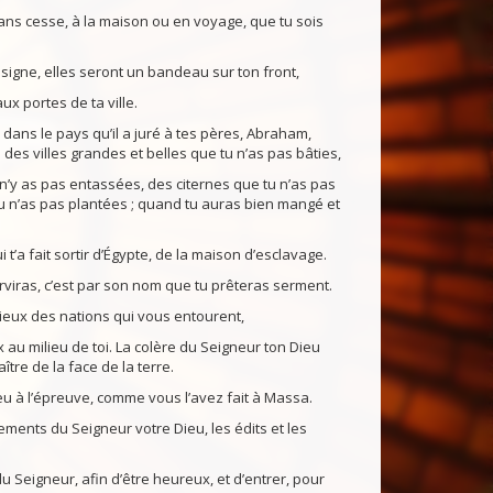
 sans cesse, à la maison ou en voyage, que tu sois
signe, elles seront un bandeau sur ton front,
ux portes de ta ville.
dans le pays qu’il a juré à tes pères, Abraham,
 des villes grandes et belles que tu n’as pas bâties,
’y as pas entassées, des citernes que tu n’as pas
tu n’as pas plantées ; quand tu auras bien mangé et
i t’a fait sortir d’Égypte, de la maison d’esclavage.
erviras, c’est par son nom que tu prêteras serment.
ieux des nations qui vous entourent,
 au milieu de toi. La colère du Seigneur ton Dieu
aître de la face de la terre.
u à l’épreuve, comme vous l’avez fait à Massa.
nts du Seigneur votre Dieu, les édits et les
u Seigneur, afin d’être heureux, et d’entrer, pour