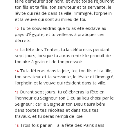
faire demeurer son nom, et avec toi se réjouiront
ton fils et ta fille, ton serviteur et ta servante, le
lévite qui réside dans ta ville, l’immigré, l’orphelin
et la veuve qui sont au milieu de toi.
Tu te souviendras que tu as été esclave au
12
pays d’Égypte, et tu veilleras à pratiquer ces
décrets.
La fête des Tentes, tu la célébreras pendant
13
sept jours, lorsque tu auras rentré le produit de
ton aire à grain et de ton pressoir.
Tu la fêteras dans la joie, toi, ton fils et ta fille,
14
ton serviteur et ta servante, le lévite et l’immigré,
l’orphelin et la veuve qui résident dans ta ville.
Durant sept jours, tu célébreras la fête en
15
l’honneur du Seigneur ton Dieu au lieu choisi par le
Seigneur ; car le Seigneur ton Dieu t’aura béni
dans toutes tes récoltes et dans tous tes
travaux, et tu seras rempli de joie.
Trois fois par an – à la fête des Pains sans
16