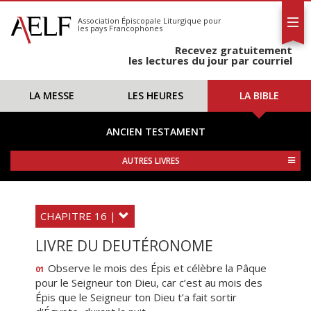
L'AELF
S'abonner
Association Épiscopale Liturgique
pour
les pays Francophones
Calendrier
Recevez gratuitement
Contact
les lectures du jour par courriel
LA MESSE
LES HEURES
LA BIBLE
ANCIEN TESTAMENT
AUTRES LIVRES
CHAPITRE 16 |
LIVRE DU DEUTÉRONOME
Observe le mois des Épis et célèbre la Pâque
01
pour le Seigneur ton Dieu, car c’est au mois des
Épis que le Seigneur ton Dieu t’a fait sortir