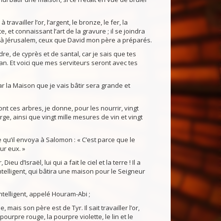
vailler l’or, l’argent, le bronze, le fer, la
, et connaissant l’art de la gravure ; il se joindra
t à Jérusalem, ceux que David mon père a préparés.
re, de cyprès et de santal, car je sais que tes
an. Et voici que mes serviteurs seront avec tes
r la Maison que je vais bâtir sera grande et
nt ces arbres, je donne, pour les nourrir, vingt
orge, ainsi que vingt mille mesures de vin et vingt
 qu’il envoya à Salomon : « C’est parce que le
ur eux. »
eu d’Israël, lui qui a fait le ciel et la terre ! Il a
ntelligent, qui bâtira une maison pour le Seigneur
telligent, appelé Houram-Abi ;
 mais son père est de Tyr. Il sait travailler l’or,
a pourpre rouge, la pourpre violette, le lin et le