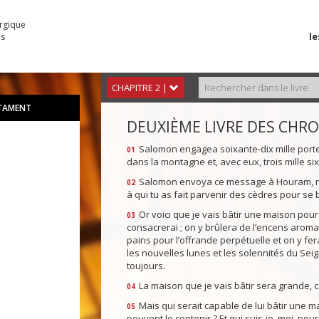
urgique
le
es
CHAPITRE 2 |
STAMENT
DEUXIÈME LIVRE DES CHR
Salomon engagea soixante-dix mille porteur
01
dans la montagne et, avec eux, trois mille si
Salomon envoya ce message à Houram, roi 
02
à qui tu as fait parvenir des cèdres pour se 
Or voici que je vais bâtir une maison pour 
03
consacrerai ; on y brûlera de l’encens aroma
pains pour l’offrande perpétuelle et on y fer
les nouvelles lunes et les solennités du Sei
toujours.
La maison que je vais bâtir sera grande, c
04
Mais qui serait capable de lui bâtir une m
05
peuvent le contenir ? Et qui suis-je, moi, pour