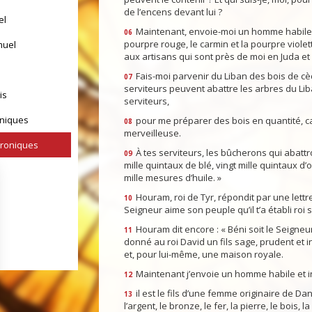
de l’encens devant lui ?
el
Maintenant, envoie-moi un homme habile à tra
06
pourpre rouge, le carmin et la pourpre violette
muel
aux artisans qui sont près de moi en Juda e
Fais-moi parvenir du Liban des bois de cèd
07
serviteurs peuvent abattre les arbres du Lib
is
serviteurs,
oniques
pour me préparer des bois en quantité, ca
08
merveilleuse.
hroniques
À tes serviteurs, les bûcherons qui abattro
09
mille quintaux de blé, vingt mille quintaux d’
mille mesures d’huile. »
Houram, roi de Tyr, répondit par une lettre
10
Seigneur aime son peuple qu’il t’a établi roi s
Houram dit encore : « Béni soit le Seigneur, Di
11
donné au roi David un fils sage, prudent et i
et, pour lui-même, une maison royale.
Maintenant j’envoie un homme habile et in
12
il est le fils d’une femme originaire de Dane,
yrs d'Israël
13
l’argent, le bronze, le fer, la pierre, le bois, l