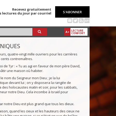
Recevez gratuitement
S'ABONNER
s lectures du jour par courriel
API
LECTURE
A+
CONFORT
ONIQUES
s, quatre-vingt mille ouvriers pour les carrières
x cents contremaîtres.
de Tyr : « Tu as agi en faveur de mon père David,
bâtir une maison où habiter.
le nom du Seigneur mon Dieu ; je la lui
tique devant lui ; on y disposera la rangée de
a des holocaustes matin et soir, pour les sabbats,
gneur notre Dieu. Cela incombe à Israël pour
ar notre Dieu est plus grand que tous les dieux.
aison, quand les cieux et les hauteurs des cieux ne
 lui bâtir une maison, si ce n’était en vue de brûler