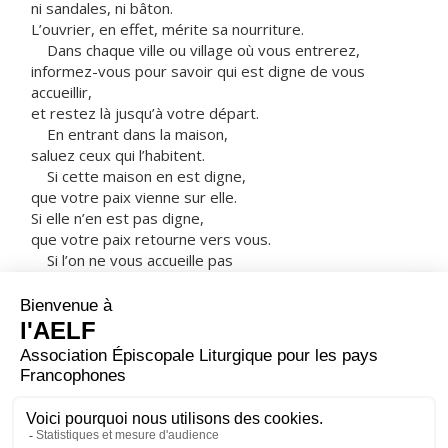
ni sandales, ni bâton.
L’ouvrier, en effet, mérite sa nourriture.
Dans chaque ville ou village où vous entrerez,
informez-vous pour savoir qui est digne de vous
accueillir,
et restez là jusqu’à votre départ.
En entrant dans la maison,
saluez ceux qui l’habitent.
Si cette maison en est digne,
que votre paix vienne sur elle.
Si elle n’en est pas digne,
que votre paix retourne vers vous.
Si l’on ne vous accueille pas
et si l’on n’écoute pas vos paroles,
sortez de cette maison ou de cette ville,
et secouez la poussière de vos pieds.
Amen, je vous le dis :
au jour du Jugement,
le pays de Sodome et de Gomorrhe
sera traité moins sévèrement que cette ville. »
– Acclamons la Parole de Dieu.