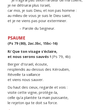
Je n’agirai pas selon l’ardeur de ma colère,
je ne détruirai plus Israël,
car moi, je suis Dieu, et non pas homme :
au milieu de vous je suis le Dieu saint,
et je ne viens pas pour exterminer.
– Parole du Seigneur.
PSAUME
(Ps 79 (80), 2ac.3bc, 15bc-16)
R/ Que ton visage s’éclaire,
et nous serons sauvés !
(Ps 79, 4b)
Berger d’Israël, écoute,
resplendis au-dessus des Kéroubim,
Réveille ta vaillance
et viens nous sauver.
Du haut des cieux, regarde et vois :
visite cette vigne, protège-la,
celle qu’a plantée ta main puissante,
le rejeton qui te doit sa force.