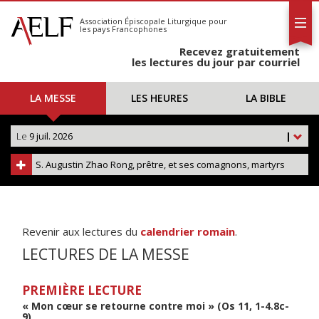
L'AELF
S'abonner
Association Épiscopale Liturgique
pour
les pays Francophones
Calendrier
Recevez gratuitement
Contact
les lectures du jour par courriel
LA MESSE
LES HEURES
LA BIBLE
Le
9 juil. 2026
|
S. Augustin Zhao Rong, prêtre, et ses comagnons, martyrs
Revenir aux lectures du
calendrier romain
.
LECTURES DE LA MESSE
PREMIÈRE LECTURE
« Mon cœur se retourne contre moi » (Os 11, 1-4.8c-
9)