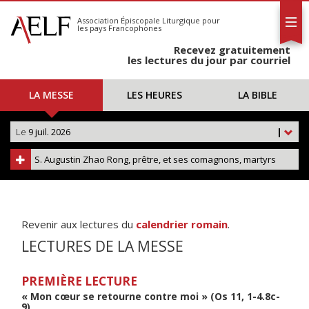
L'AELF
S'abonner
Association Épiscopale Liturgique
pour
les pays Francophones
Calendrier
Recevez gratuitement
Contact
les lectures du jour par courriel
LA MESSE
LES HEURES
LA BIBLE
Le
9 juil. 2026
|
S. Augustin Zhao Rong, prêtre, et ses comagnons, martyrs
Revenir aux lectures du
calendrier romain
.
LECTURES DE LA MESSE
PREMIÈRE LECTURE
« Mon cœur se retourne contre moi » (Os 11, 1-4.8c-
9)