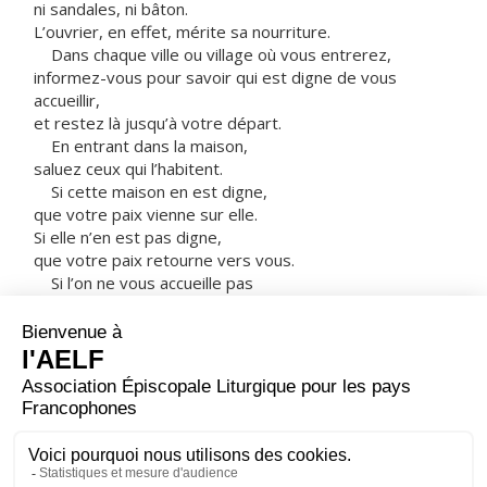
ni sandales, ni bâton.
L’ouvrier, en effet, mérite sa nourriture.
Dans chaque ville ou village où vous entrerez,
informez-vous pour savoir qui est digne de vous
accueillir,
et restez là jusqu’à votre départ.
En entrant dans la maison,
saluez ceux qui l’habitent.
Si cette maison en est digne,
que votre paix vienne sur elle.
Si elle n’en est pas digne,
que votre paix retourne vers vous.
Si l’on ne vous accueille pas
et si l’on n’écoute pas vos paroles,
sortez de cette maison ou de cette ville,
et secouez la poussière de vos pieds.
Amen, je vous le dis :
au jour du Jugement,
le pays de Sodome et de Gomorrhe
sera traité moins sévèrement que cette ville. »
– Acclamons la Parole de Dieu.