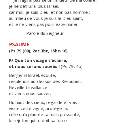
Je n’agirai pas selon l’ardeur de ma colère,
je ne détruirai plus Israël,
car moi, je suis Dieu, et non pas homme :
au milieu de vous je suis le Dieu saint,
et je ne viens pas pour exterminer.
– Parole du Seigneur.
PSAUME
(Ps 79 (80), 2ac.3bc, 15bc-16)
R/ Que ton visage s’éclaire,
et nous serons sauvés !
(Ps 79, 4b)
Berger d’Israël, écoute,
resplendis au-dessus des Kéroubim,
Réveille ta vaillance
et viens nous sauver.
Du haut des cieux, regarde et vois :
visite cette vigne, protège-la,
celle qu’a plantée ta main puissante,
le rejeton qui te doit sa force.