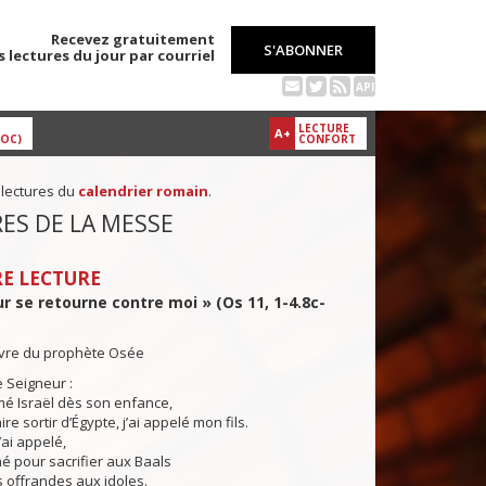
Recevez gratuitement
S'ABONNER
s lectures du jour par courriel
API
LECTURE
A+
DOC)
CONFORT
 lectures du
calendrier romain
.
ES DE LA MESSE
E LECTURE
 se retourne contre moi » (Os 11, 1-4.8c-
livre du prophète Osée
e Seigneur :
mé Israël dès son enfance,
aire sortir d’Égypte, j’ai appelé mon fils.
ai appelé,
gné pour sacrifier aux Baals
s offrandes aux idoles.