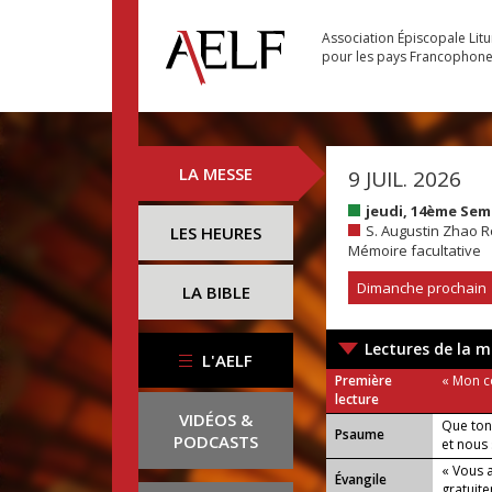
Association Épiscopale Lit
pour les pays Francophon
LA MESSE
9 JUIL. 2026
jeudi, 14ème Sem
S. Augustin Zhao R
LES HEURES
Mémoire facultative
Dimanche prochain
LA BIBLE
Lectures de la m
L'AELF
Première
« Mon c
lecture
VIDÉOS &
Que ton 
Psaume
PODCASTS
et nous
« Vous 
Évangile
gratuit