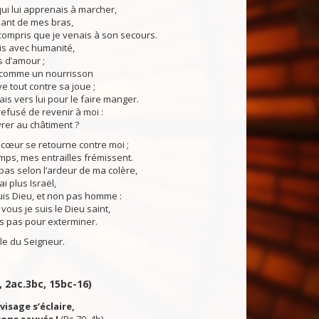
i lui apprenais à marcher,
nant de mes bras,
s compris que je venais à son secours.
is avec humanité,
s d’amour ;
is comme un nourrisson
e tout contre sa joue ;
is vers lui pour le faire manger.
refusé de revenir à moi :
ivrer au châtiment ?
œur se retourne contre moi ;
ps, mes entrailles frémissent.
pas selon l’ardeur de ma colère,
ai plus Israël,
suis Dieu, et non pas homme :
vous je suis le Dieu saint,
ns pas pour exterminer.
du Seigneur.
, 2ac.3bc, 15bc-16)
visage s’éclaire,