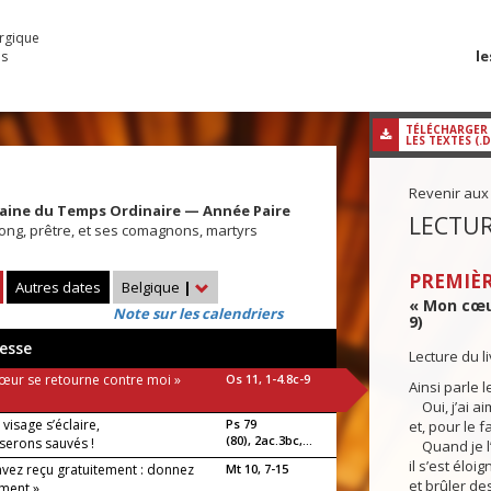
urgique
le
es
TÉLÉCHARGER
LES TEXTES (.
Revenir aux
aine du Temps Ordinaire — Année Paire
LECTUR
ong, prêtre, et ses comagnons, martyrs
PREMIÈR
Autres dates
Belgique
|
« Mon cœur
Note sur les calendriers
9)
esse
Lecture du 
œur se retourne contre moi »
Os 11, 1-4.8c-9
Ainsi parle l
Oui, j’ai ai
visage s’éclaire,
Ps 79
et, pour le f
(80), 2ac.3bc,...
 serons sauvés !
Quand je l’
il s’est éloi
avez reçu gratuitement : donnez
Mt 10, 7-15
et brûler de
ement »