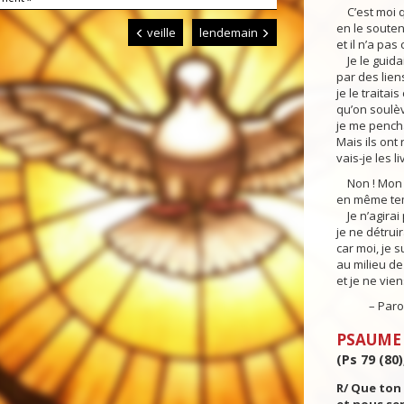
C’est moi qu
en le soute
veille
lendemain
et il n’a pa
Je le guida
par des lien
je le traita
qu’on soulèv
je me pencha
Mais ils ont 
vais-je les l
Non ! Mon c
en même tem
Je n’agirai 
je ne détruir
car moi, je 
au milieu de 
et je ne vie
– Parole 
PSAUME
(Ps 79 (80)
R/ Que ton 