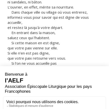
ni sandales, ni bâton.
L’ouvrier, en effet, mérite sa nourriture.
Dans chaque ville ou village où vous entrerez,
informez-vous pour savoir qui est digne de vous
accueillir,
et restez là jusqu’à votre départ.
En entrant dans la maison,
saluez ceux qui l’habitent.
Si cette maison en est digne,
que votre paix vienne sur elle.
Si elle n’en est pas digne,
que votre paix retourne vers vous.
Si l’on ne vous accueille pas
et si l’on n’écoute pas vos paroles,
sortez de cette maison ou de cette ville,
et secouez la poussière de vos pieds.
Amen, je vous le dis :
au jour du Jugement,
le pays de Sodome et de Gomorrhe
sera traité moins sévèrement que cette ville. »
– Acclamons la Parole de Dieu.