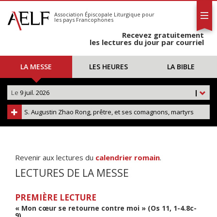
L'AELF
S'abonner
Association Épiscopale Liturgique
pour
les pays Francophones
Calendrier
Recevez gratuitement
Contact
les lectures du jour par courriel
LA MESSE
LES HEURES
LA BIBLE
Le
9 juil. 2026
|
S. Augustin Zhao Rong, prêtre, et ses comagnons, martyrs
Revenir aux lectures du
calendrier romain
.
LECTURES DE LA MESSE
PREMIÈRE LECTURE
« Mon cœur se retourne contre moi » (Os 11, 1-4.8c-
9)