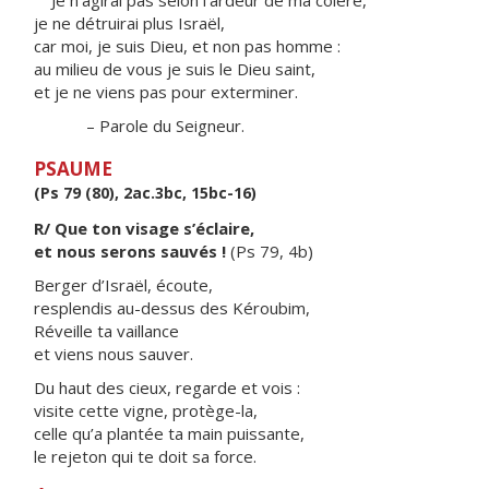
Je n’agirai pas selon l’ardeur de ma colère,
je ne détruirai plus Israël,
car moi, je suis Dieu, et non pas homme :
au milieu de vous je suis le Dieu saint,
et je ne viens pas pour exterminer.
– Parole du Seigneur.
PSAUME
(Ps 79 (80), 2ac.3bc, 15bc-16)
R/ Que ton visage s’éclaire,
et nous serons sauvés !
(Ps 79, 4b)
Berger d’Israël, écoute,
resplendis au-dessus des Kéroubim,
Réveille ta vaillance
et viens nous sauver.
Du haut des cieux, regarde et vois :
visite cette vigne, protège-la,
celle qu’a plantée ta main puissante,
le rejeton qui te doit sa force.