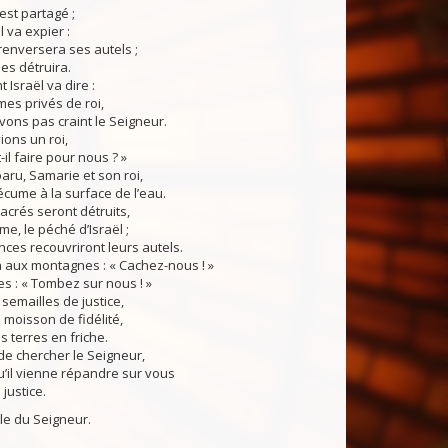
t partagé ;
 va expier :
renversera ses autels ;
 les détruira.
Israël va dire :
es privés de roi,
vons pas craint le Seigneur.
ions un roi,
il faire pour nous ? »
aru, Samarie et son roi,
cume à la surface de l’eau.
crés seront détruits,
ime, le péché d’Israël ;
nces recouvriront leurs autels.
a aux montagnes : « Cachez-nous ! »
nes : « Tombez sur nous ! »
emailles de justice,
 moisson de fidélité,
s terres en friche.
 de chercher le Seigneur,
u’il vienne répandre sur vous
justice.
du Seigneur.