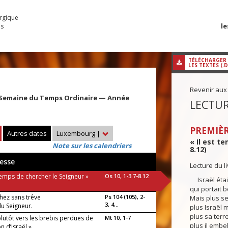
urgique
le
es
TÉLÉCHARGER
LES TEXTES (.
Revenir aux
 Semaine du Temps Ordinaire — Année
LECTUR
PREMIÈR
Autres dates
Luxembourg
|
« Il est t
Note sur les calendriers
8.12)
esse
Lecture du 
 temps de chercher le Seigneur »
Os 10, 1-3.7-8.12
Israël était
qui portait 
hez sans trêve
Ps 104 (105), 2-
Mais plus ses
3, 4...
du Seigneur.
plus Israël mu
luia !
plus sa terr
plutôt vers les brebis perdues de
Mt 10, 1-7
plus il embel
n d’Israël »