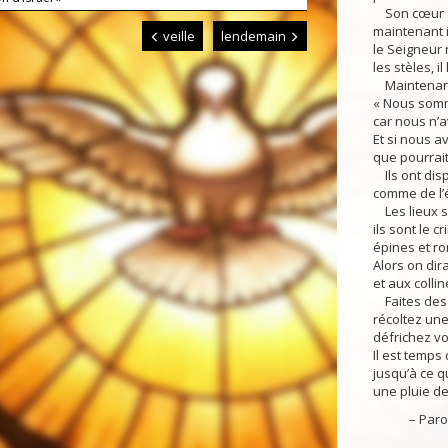
Son cœur es
maintenant il
veille
lendemain
le Seigneur 
les stèles, il
Maintenant 
« Nous somm
car nous n’a
Et si nous av
que pourrait-
Ils ont disp
comme de l’é
Les lieux sa
ils sont le cr
épines et ro
Alors on dir
et aux colli
Faites des s
récoltez une
défrichez vo
Il est temps
jusqu’à ce q
une pluie de 
– Parole 