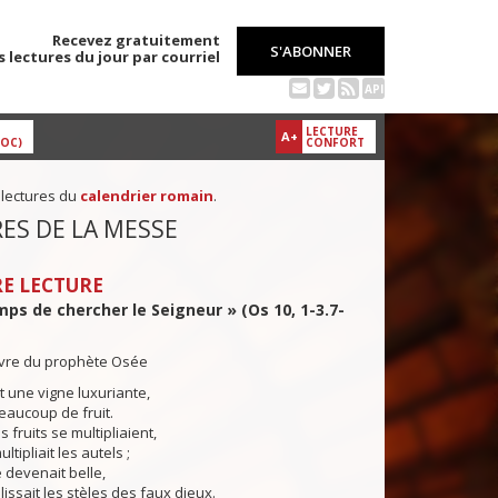
Recevez gratuitement
S'ABONNER
s lectures du jour par courriel
API
LECTURE
A+
DOC)
CONFORT
 lectures du
calendrier romain
.
ES DE LA MESSE
E LECTURE
emps de chercher le Seigneur » (Os 10, 1-3.7-
livre du prophète Osée
 une vigne luxuriante,
beaucoup de fruit.
 fruits se multipliaient,
ltipliait les autels ;
e devenait belle,
lissait les stèles des faux dieux.