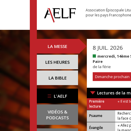
Association Épiscopale Lit
pour les pays Francophon
LA MESSE
8 JUIL. 2026
mercredi, 14ème
Paire
LES HEURES
de la férie
Dimanche prochain
LA BIBLE
Lectures de la m
L'AELF
Première
« Il est
lecture
VIDÉOS &
Recherc
Psaume
PODCASTS
la face 
ou : Allé
« Allez 
Évangile
la maiso