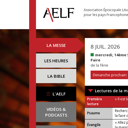
Association Épiscopale Lit
pour les pays Francophon
LA MESSE
8 JUIL. 2026
mercredi, 14ème
Paire
LES HEURES
de la férie
Dimanche prochain
LA BIBLE
Lectures de la m
L'AELF
Première
« Il est
lecture
VIDÉOS &
Recherc
Psaume
PODCASTS
la face 
ou : Allé
« Allez 
Évangile
la maiso