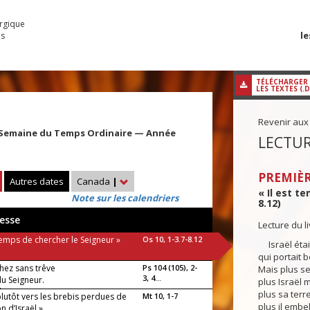
urgique
le
es
TÉLÉCHARGER
LES TEXTES (.
Revenir aux
 Semaine du Temps Ordinaire — Année
LECTUR
PREMIÈR
Autres dates
Canada
|
« Il est t
Note sur les calendriers
8.12)
esse
Lecture du 
 temps de chercher le Seigneur »
Os 10, 1-3.7-8.12
Israël était
qui portait 
hez sans trêve
Ps 104 (105), 2-
Mais plus ses
3, 4...
du Seigneur.
plus Israël mu
luia !
plus sa terr
plutôt vers les brebis perdues de
Mt 10, 1-7
plus il embel
n d’Israël »