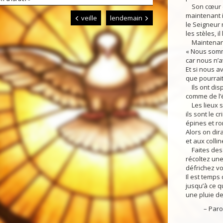
Son cœur es
maintenant il
veille
lendemain
le Seigneur 
les stèles, il
Maintenant 
« Nous somm
car nous n’a
Et si nous av
que pourrait-
Ils ont disp
comme de l’é
Les lieux sa
ils sont le cr
épines et ro
Alors on dir
et aux colli
Faites des s
récoltez une
défrichez vo
Il est temps
jusqu’à ce q
une pluie de 
– Parole 