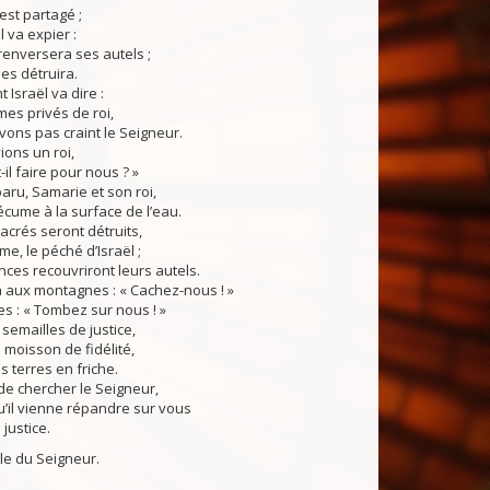
t partagé ;
 va expier :
renversera ses autels ;
 les détruira.
Israël va dire :
es privés de roi,
vons pas craint le Seigneur.
ions un roi,
il faire pour nous ? »
aru, Samarie et son roi,
cume à la surface de l’eau.
crés seront détruits,
ime, le péché d’Israël ;
nces recouvriront leurs autels.
a aux montagnes : « Cachez-nous ! »
nes : « Tombez sur nous ! »
emailles de justice,
 moisson de fidélité,
s terres en friche.
 de chercher le Seigneur,
u’il vienne répandre sur vous
justice.
du Seigneur.