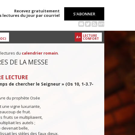
Recevez gratuitement
S'ABONNER
s lectures du jour par courriel
API
LECTURE
A+
DOC)
CONFORT
 lectures du
calendrier romain
.
ES DE LA MESSE
E LECTURE
emps de chercher le Seigneur » (Os 10, 1-3.7-
livre du prophète Osée
 une vigne luxuriante,
beaucoup de fruit.
 fruits se multipliaient,
ltipliait les autels ;
e devenait belle,
lissait les stèles des faux dieux.