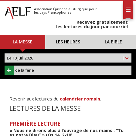
L'AELF
S'abonner
Association Épiscopale Liturgique
pour
les pays Francophones
Calendrier
Recevez gratuitement
Contact
les lectures du jour par courriel
LA MESSE
LES HEURES
LA BIBLE
Le
10 juil. 2026
|
de la férie
Revenir aux lectures du
calendrier romain
.
LECTURES DE LA MESSE
PREMIÈRE LECTURE
« Nous ne dirons plus à l’ouvrage de nos mains : “Tu
es notre Dieu” » (Os 14, 2-10)