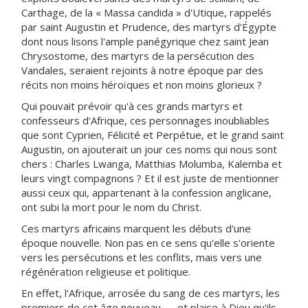
Carthage, de la « Massa candida » d'Utique, rappelés
par saint Augustin et Prudence, des martyrs d'Égypte
dont nous lisons l'ample panégyrique chez saint Jean
Chrysostome, des martyrs de la persécution des
Vandales, seraient rejoints à notre époque par des
récits non moins héroïques et non moins glorieux ?
Qui pouvait prévoir qu'à ces grands martyrs et
confesseurs d'Afrique, ces personnages inoubliables
que sont Cyprien, Félicité et Perpétue, et le grand saint
Augustin, on ajouterait un jour ces noms qui nous sont
chers : Charles Lwanga, Matthias Molumba, Kalemba et
leurs vingt compagnons ? Et il est juste de mentionner
aussi ceux qui, appartenant à la confession anglicane,
ont subi la mort pour le nom du Christ.
Ces martyrs africains marquent les débuts d'une
époque nouvelle. Non pas en ce sens qu'elle s'oriente
vers les persécutions et les conflits, mais vers une
régénération religieuse et politique.
En effet, l'Afrique, arrosée du sang de ces martyrs, les
premiers de cet âge nouveau — et plaise à Dieu qu'ils