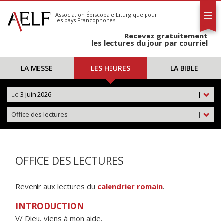
L'AELF
S'abonner
Association Épiscopale Liturgique
pour
les pays Francophones
Calendrier
Recevez gratuitement
Contact
les lectures du jour par courriel
LA MESSE
LES HEURES
LA BIBLE
Le
3 juin 2026
|
Office des lectures
|
OFFICE DES LECTURES
Revenir aux lectures du
calendrier romain
.
INTRODUCTION
V/ Dieu, viens à mon aide,