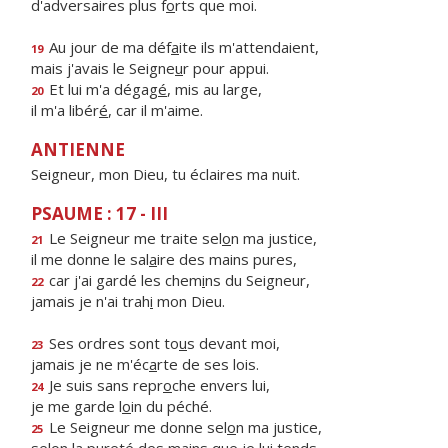
d'adversaires plus f
o
rts que moi.
Au jour de ma déf
a
ite ils m'attendaient,
19
mais j'avais le Seigne
u
r pour appui.
Et lui m'a dégag
é
, mis au large,
20
il m'a libér
é
, car il m'aime.
ANTIENNE
Seigneur, mon Dieu, tu éclaires ma nuit.
PSAUME : 17 - III
Le Seigneur me traite sel
o
n ma justice,
21
il me donne le sal
a
ire des mains pures,
car j'ai gardé les chem
i
ns du Seigneur,
22
jamais je n'ai trah
i
mon Dieu.
Ses ordres sont to
u
s devant moi,
23
jamais je ne m'éc
a
rte de ses lois.
Je suis sans repr
o
che envers lui,
24
je me garde l
o
in du péché.
Le Seigneur me donne sel
o
n ma justice,
25