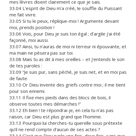
mes lèvres disent clairement ce que je sais.
33.04 L’esprit de Dieu m’a créé, le souffle du Puissant
me fait vivre.
33.05 Si tu le peux, réplique-moi ! Argumente devant
moi, prends position !
33.06 Vois, pour Dieu je suis ton égal ; d’argile j’ai été
façonné, moi aussi.
33.07 Ainsi, tu n’auras de moi ni terreur ni épouvante, et
ma main ne pèsera pas sur toi.
33.08 Mais tu as dit à mes oreilles – et j’entends le son
de tes paroles :
33.09 “Je suis pur, sans péché, je suis net, et en moi pas
de faute.
33.10 Or Dieu invente des griefs contre moi ; il me tient
pour son ennemi.
33.11 Il fixe mes pieds dans des blocs de bois, il
observe toutes mes démarches !”
33.12 Eh bien ! te répondrai-je, en cela tu n’as pas
raison, car Dieu est plus grand que l’homme.
33.13 Pourquoi lui cherches-tu querelle sous prétexte
qu’il ne rend compte d’aucun de ses actes ?
33.14 C’est que Dieu parle une fois, deux fois, sans que