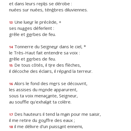
et dans leurs repl
i
s se dérobe :
nuées sur nuées, tén
è
bres diluviennes.
Une lue
u
r le précède, +
13
ses nu
a
ges déferlent :
grêle et g
e
rbes de feu.
Tonnerre du Seigne
u
r dans le ciel, *
14
le Très-Haut fait entendre sa voix :
grêle et g
e
rbes de feu.
De tous côtés, il t
i
re des flèches,
15
il décoche des éclairs, il rép
a
nd la terreur.
Alors le fond des m
e
rs se découvrit,
16
les assises du m
o
nde apparurent,
sous ta voix menaç
a
nte, Seigneur,
au souffle qu'exhal
a
it ta colère.
Des hauteurs il tend la m
a
in pour me saisir,
17
il me retire du go
u
ffre des eaux ;
il me délivre d'un puiss
a
nt ennemi,
18