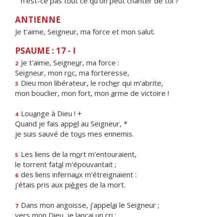
n'est-ce pas tout ce qu'on peut chanter de toi ?
ANTIENNE
Je t'aime, Seigneur, ma force et mon salut.
PSAUME : 17 - I
Je t'aime, Seigne
u
r, ma force :
2
Seigneur, mon r
o
c, ma forteresse,
Dieu mon libérateur, le roch
e
r qui m'abrite,
3
mon bouclier, mon fort, mon
a
rme de victoire !
Lou
a
nge à Dieu ! +
4
Quand je fais app
e
l au Seigneur, *
je suis sauvé de to
u
s mes ennemis.
Les liens de la m
o
rt m'entouraient,
5
le torrent fat
a
l m'épouvantait ;
des liens inferna
u
x m'étreignaient :
6
j'étais pris aux pi
è
ges de la mort.
Dans mon angoisse, j'appel
a
i le Seigneur ;
7
vers mon Dieu, je lanç
a
i un cri ;