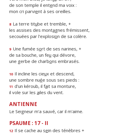
de son temple il ent
e
nd ma voix :
mon cri parvi
e
nt à ses oreilles.
La terre tit
u
be et tremble, +
8
les assises des mont
a
gnes frémissent,
secouées par l'explosi
o
n de sa colère.
Une fumée s
o
rt de ses narines, +
9
de sa bouche, un fe
u
qui dévore,
une gerbe de charb
o
ns embrasés.
Il incline les cie
u
x et descend,
10
une sombre nu
é
e sous ses pieds :
d'un kéroub, il f
a
it sa monture,
11
il vole sur les
a
iles du vent.
ANTIENNE
Le Seigneur m'a sauvé, car il m'aime.
PSAUME : 17 - II
Il se cache au s
e
in des ténèbres +
12