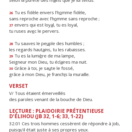
selon la pureté des m
a
ins que je lui tends.
Tu es fidèle envers l'h
o
mme fidèle,
26
sans reproche avec l'h
o
mme sans reproche ;
envers qui est loy
a
l, tu es loyal,
27
tu ruses av
e
c le pervers.
Tu sauves le pe
u
ple des humbles ;
28
les regards haut
a
ins, tu les rabaisses.
Tu es la lumi
è
re de ma lampe,
29
Seigneur mon Dieu, tu écl
a
ires ma nuit.
Grâce à toi, je sa
u
te le fossé,
30
grâce à mon Dieu, je franch
i
s la muraille.
VERSET
V/ Tous étaient émerveillés
des paroles venant de la bouche de Dieu.
LECTURE : PLAIDOIRIE PRÉTENTIEUSE
D'ÉLIHOU (JB 32, 1-6; 33, 1-22)
32.01 Ces trois hommes cessèrent de répondre à Job,
puisqu’il était juste à ses propres yeux.