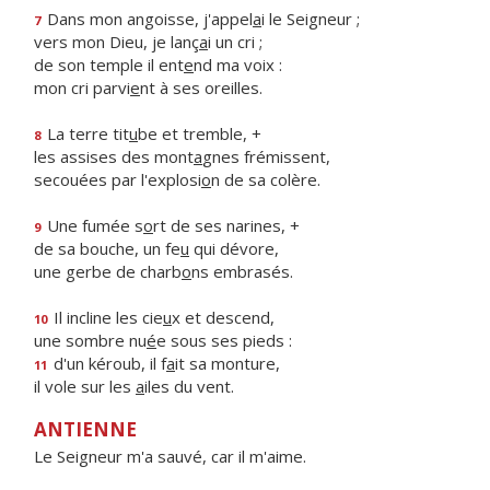
Dans mon angoisse, j'appel
a
i le Seigneur ;
7
vers mon Dieu, je lanç
a
i un cri ;
de son temple il ent
e
nd ma voix :
mon cri parvi
e
nt à ses oreilles.
La terre tit
u
be et tremble, +
8
les assises des mont
a
gnes frémissent,
secouées par l'explosi
o
n de sa colère.
Une fumée s
o
rt de ses narines, +
9
de sa bouche, un fe
u
qui dévore,
une gerbe de charb
o
ns embrasés.
Il incline les cie
u
x et descend,
10
une sombre nu
é
e sous ses pieds :
d'un kéroub, il f
a
it sa monture,
11
il vole sur les
a
iles du vent.
ANTIENNE
Le Seigneur m'a sauvé, car il m'aime.