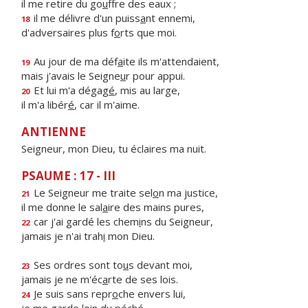
il me retire du go
u
ffre des eaux ;
il me délivre d'un puiss
a
nt ennemi,
18
d'adversaires plus f
o
rts que moi.
Au jour de ma déf
a
ite ils m'attendaient,
19
mais j'avais le Seigne
u
r pour appui.
Et lui m'a dégag
é
, mis au large,
20
il m'a libér
é
, car il m'aime.
ANTIENNE
Seigneur, mon Dieu, tu éclaires ma nuit.
PSAUME : 17 - III
Le Seigneur me traite sel
o
n ma justice,
21
il me donne le sal
a
ire des mains pures,
car j'ai gardé les chem
i
ns du Seigneur,
22
jamais je n'ai trah
i
mon Dieu.
Ses ordres sont to
u
s devant moi,
23
jamais je ne m'éc
a
rte de ses lois.
Je suis sans repr
o
che envers lui,
24