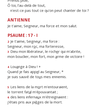
Prends pitié,
Ô toi, l'au-delà de tout,
n'est-ce pas tout ce qu'on peut chanter de toi ?
ANTIENNE
Je t'aime, Seigneur, ma force et mon salut.
PSAUME : 17 - I
Je t'aime, Seigne
u
r, ma force :
2
Seigneur, mon r
o
c, ma forteresse,
Dieu mon libérateur, le roch
e
r qui m'abrite,
3
mon bouclier, mon fort, mon
a
rme de victoire !
Lou
a
nge à Dieu ! +
4
Quand je fais app
e
l au Seigneur, *
je suis sauvé de to
u
s mes ennemis.
Les liens de la m
o
rt m'entouraient,
5
le torrent fat
a
l m'épouvantait ;
des liens inferna
u
x m'étreignaient :
6
j'étais pris aux pi
è
ges de la mort.