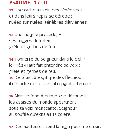
PSAUME : 17 - II
Il se cache au s
e
in des ténèbres +
12
et dans leurs repl
i
s se dérobe :
nuées sur nuées, tén
è
bres diluviennes.
Une lue
u
r le précède, +
13
ses nu
a
ges déferlent :
grêle et g
e
rbes de feu.
Tonnerre du Seigne
u
r dans le ciel, *
14
le Très-Haut fait entendre sa voix :
grêle et g
e
rbes de feu.
De tous côtés, il t
i
re des flèches,
15
il décoche des éclairs, il rép
a
nd la terreur.
Alors le fond des m
e
rs se découvrit,
16
les assises du m
o
nde apparurent,
sous ta voix menaç
a
nte, Seigneur,
au souffle qu'exhal
a
it ta colère.
Des hauteurs il tend la m
a
in pour me saisir,
17