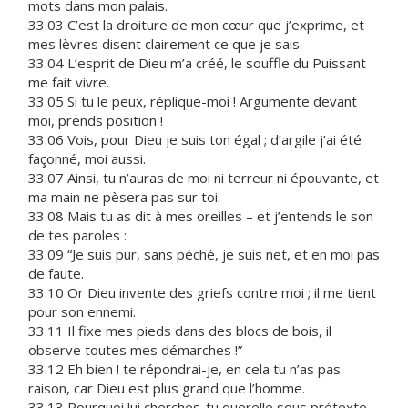
mots dans mon palais.
33.03 C’est la droiture de mon cœur que j’exprime, et
mes lèvres disent clairement ce que je sais.
33.04 L’esprit de Dieu m’a créé, le souffle du Puissant
me fait vivre.
33.05 Si tu le peux, réplique-moi ! Argumente devant
moi, prends position !
33.06 Vois, pour Dieu je suis ton égal ; d’argile j’ai été
façonné, moi aussi.
33.07 Ainsi, tu n’auras de moi ni terreur ni épouvante, et
ma main ne pèsera pas sur toi.
33.08 Mais tu as dit à mes oreilles – et j’entends le son
de tes paroles :
33.09 “Je suis pur, sans péché, je suis net, et en moi pas
de faute.
33.10 Or Dieu invente des griefs contre moi ; il me tient
pour son ennemi.
33.11 Il fixe mes pieds dans des blocs de bois, il
observe toutes mes démarches !”
33.12 Eh bien ! te répondrai-je, en cela tu n’as pas
raison, car Dieu est plus grand que l’homme.
33.13 Pourquoi lui cherches-tu querelle sous prétexte