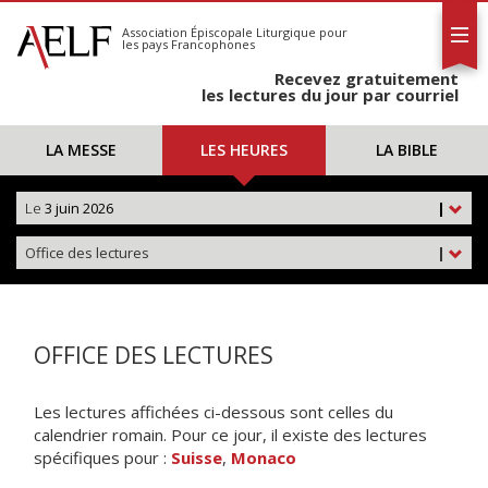
L'AELF
S'abonner
Association Épiscopale Liturgique
pour
les pays Francophones
Calendrier
Recevez gratuitement
Contact
les lectures du jour par courriel
LA MESSE
LES HEURES
LA BIBLE
Le
3 juin 2026
|
Office des lectures
|
OFFICE DES LECTURES
Les lectures affichées ci-dessous sont celles du
calendrier romain. Pour ce jour, il existe des lectures
spécifiques pour :
Suisse
,
Monaco