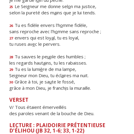
je me garde l
o
in du péché.
Le Seigneur me donne sel
o
n ma justice,
25
selon la pureté des m
a
ins que je lui tends.
Tu es fidèle envers l'h
o
mme fidèle,
26
sans reproche avec l'h
o
mme sans reproche ;
envers qui est loy
a
l, tu es loyal,
27
tu ruses av
e
c le pervers.
Tu sauves le pe
u
ple des humbles ;
28
les regards haut
a
ins, tu les rabaisses.
Tu es la lumi
è
re de ma lampe,
29
Seigneur mon Dieu, tu écl
a
ires ma nuit.
Grâce à toi, je sa
u
te le fossé,
30
grâce à mon Dieu, je franch
i
s la muraille.
VERSET
V/ Tous étaient émerveillés
des paroles venant de la bouche de Dieu.
LECTURE : PLAIDOIRIE PRÉTENTIEUSE
D'ÉLIHOU (JB 32, 1-6; 33, 1-22)