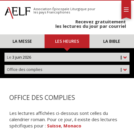
L'AELF
S'abonner
Association Épiscopale Liturgique
pour
les pays Francophones
Calendrier
Recevez gratuitement
Contact
les lectures du jour par courriel
LA MESSE
LES HEURES
LA BIBLE
Le
3 juin 2026
|
Office des complies
|
OFFICE DES COMPLIES
Les lectures affichées ci-dessous sont celles du
calendrier romain. Pour ce jour, il existe des lectures
spécifiques pour :
Suisse
,
Monaco