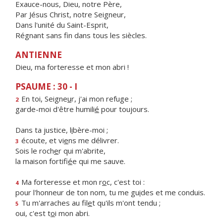
Exauce-nous, Dieu, notre Père,
Par Jésus Christ, notre Seigneur,
Dans l'unité du Saint-Esprit,
Régnant sans fin dans tous les siècles.
ANTIENNE
Dieu, ma forteresse et mon abri !
PSAUME : 30 - I
En toi, Seigne
u
r, j'ai mon refuge ;
2
garde-moi d'être humili
é
pour toujours.
Dans ta justice, l
i
bère-moi ;
écoute, et vi
e
ns me délivrer.
3
Sois le roch
e
r qui m'abrite,
la maison fortifi
é
e qui me sauve.
Ma forteresse et mon r
o
c, c'est toi :
4
pour l'honneur de ton nom, tu me gu
i
des et me conduis.
Tu m'arraches au fil
e
t qu'ils m'ont tendu ;
5
oui, c'est t
o
i mon abri.