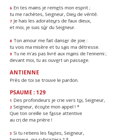
En tes mains je rem
e
ts mon esprit ;
6
tu me rachètes, Seigneur, Die
u
de vérité.
Je hais les adorate
u
rs de faux dieux,
7
et moi, je suis s
û
r du Seigneur.
Ton amour me fait dans
e
r de joie :
8
tu vois ma misère et tu s
a
is ma détresse.
Tu ne m'as pas livré aux m
a
ins de l'ennemi ;
9
devant moi, tu as ouv
e
rt un passage.
ANTIENNE
Près de toi se trouve le pardon.
PSAUME : 129
Des profondeurs je crie vers t
o
i, Seigneur,
1
Seigneur, éco
u
te mon appel ! *
2
Que ton oreille se f
a
sse attentive
au cr
i
de ma prière !
Si tu retiens les fa
u
tes, Seigneur,
3
Seigneur, qu
i
subsistera ? *