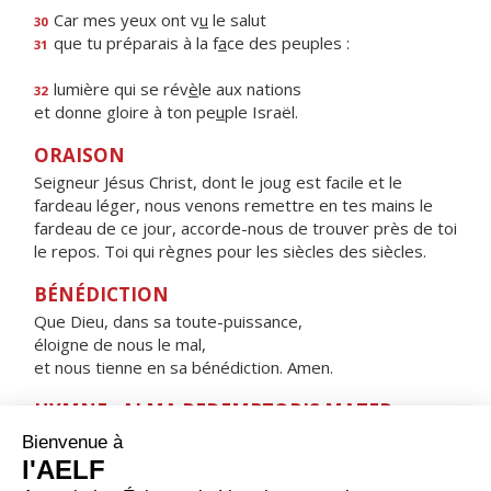
Car mes yeux ont v
u
le salut
30
que tu préparais à la f
a
ce des peuples :
31
lumière qui se rév
è
le aux nations
32
et donne gloire à ton pe
u
ple Israël.
ORAISON
Seigneur Jésus Christ, dont le joug est facile et le
fardeau léger, nous venons remettre en tes mains le
fardeau de ce jour, accorde-nous de trouver près de toi
le repos. Toi qui règnes pour les siècles des siècles.
BÉNÉDICTION
Que Dieu, dans sa toute-puissance,
éloigne de nous le mal,
et nous tienne en sa bénédiction. Amen.
HYMNE : ALMA REDEMPTORIS MATER,
Alma Redemptoris Mater,
quæ pervia cæli porta manes, et stella maris,
succurre cadenti, surgere qui curat, populo :