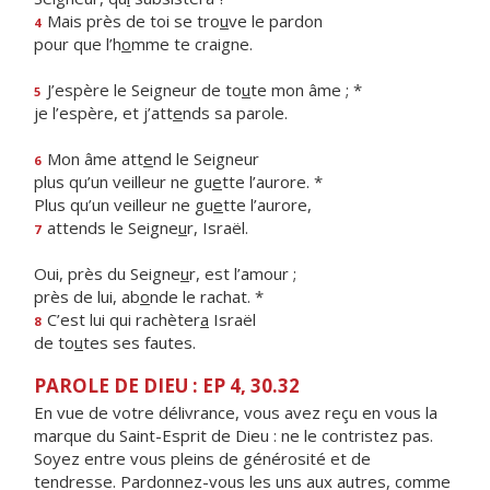
Mais près de toi se tro
u
ve le pardon
4
pour que l’h
o
mme te craigne.
J’espère le Seigneur de to
u
te mon âme ; *
5
je l’espère, et j’att
e
nds sa parole.
Mon âme att
e
nd le Seigneur
6
plus qu’un veilleur ne gu
e
tte l’aurore. *
Plus qu’un veilleur ne gu
e
tte l’aurore,
attends le Seigne
u
r, Israël.
7
Oui, près du Seigne
u
r, est l’amour ;
près de lui, ab
o
nde le rachat. *
C’est lui qui rachèter
a
Israël
8
de to
u
tes ses fautes.
PAROLE DE DIEU : EP 4, 30.32
En vue de votre délivrance, vous avez reçu en vous la
marque du Saint-Esprit de Dieu : ne le contristez pas.
Soyez entre vous pleins de générosité et de
tendresse. Pardonnez-vous les uns aux autres, comme