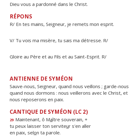
Dieu vous a pardonné dans le Christ.
RÉPONS
R/ En tes mains, Seigneur, je remets mon esprit.
V/ Tu vois ma misère, tu sais ma détresse. R/
Gloire au Père et au Fils et au Saint-Esprit. R/
ANTIENNE DE SYMÉON
Sauve-nous, Seigneur, quand nous veillons ; garde-nous
quand nous dormons : nous veillerons avec le Christ, et
nous reposerons en paix.
CANTIQUE DE SYMÉON (LC 2)
Maintenant, ô M
a
ître souverain, +
29
tu peux laisser ton servite
u
r s'en aller
en paix, sel
o
n ta parole.