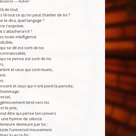
Nazianze — Aubier
elà de tout,
 là tout ce qu'on peut chanter de toi ?
 te dira, quel langage ?
e t'exprime.
t s'attachera-t-il ?
 toute intelligence.
ndicible,
ui se dit est sorti de toi.
inconnaissable,
qui se pense est sorti de toi.
es,
lent et ceux qui sont muets,
nt.
es,
sent et ceux qui n'ont point la pensée,
 hommage.
versel,
gémissement tend vers toi.
st te prie,
tout être qui pense ton univers
 une hymne de silence.
demeure demeure par toi ;
siste l'universel mouvement.
tres tu es la fin ;