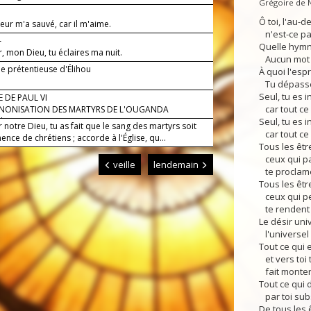
Grégoire de 
Ô toi, l'au-d
eur m'a sauvé, car il m'aime.
n'est-ce pas
—
Quelle hymne
, mon Dieu, tu éclaires ma nuit.
Aucun mot n
ie prétentieuse d'Élihou
À quoi l'espri
Tu dépasses
Seul, tu es i
 DE PAUL VI
car tout ce q
ANONISATION DES MARTYRS DE L'OUGANDA
obre 1964)
Seul, tu es 
 notre Dieu, tu as fait que le sang des martyrs soit
car tout ce 
nce de chrétiens ; accorde à l'Église, qu...
Tous les êtr
ceux qui par
veille
lendemain
te proclame
Tous les êtr
ceux qui pen
te rendent
Le désir uni
l'universel 
Tout ce qui e
et vers toi 
fait monter
Tout ce qui 
par toi sub
De tous les ê