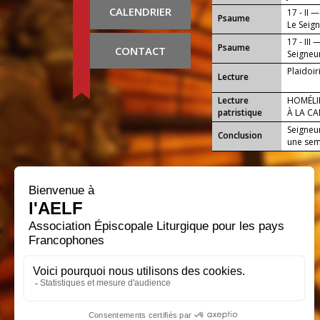
CALENDRIER
17 - II —
Psaume
Le Seign
17 - III 
Psaume
CONTACT
Seigneur
Plaidoir
Lecture
Lecture
HOMÉLIE
patristique
À LA C
(18 oct
Seigneur
Conclusion
une seme