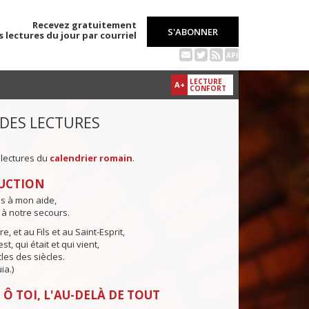
Recevez gratuitement
S'ABONNER
s lectures du jour par courriel
API
LECTURE
A+
CONFORT
 DES LECTURES
 lectures du
calendrier romain
.
UCTION
ns à mon aide,
 à notre secours.
e, et au Fils et au Saint-Esprit,
st, qui était et qui vient,
cles des siècles.
ia.)
 Ô TOI, L'AU-DELÀ DE TOUT