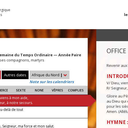
urgique
le
es
OFFICE
Semaine du Temps Ordinaire — Année Paire
 ses compagnons, martyrs
Revenir aux
Autres dates
Afrique du Nord
|
INTROD
Note sur les calendriers
V/ Dieu, vie
R/ Seigneur,
IERCE
SEXTE
NONE
VÊPRES
COMPLIES
Gloire au Pèr
 viens à mon aide,
au Dieu qui e
eur, à notre secours.
pour les siè
'au-delà de tout
Amen. (Allélu
HYMNE :
e, Seigneur, ma force et mon salut.