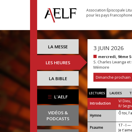
Association Épiscopale Lit
pour les pays Francophon
LA MESSE
3 JUIN 2026
mercredi, 9ème 
S. Charles Lwanga et
LES HEURES
Mémoire
Dimanche prochain
LA BIBLE
LECTURES
LAUDES
T
L'AELF
V/ Dieu,
Introduction
R/ Seign
VIDÉOS &
Ô toi, l
...
Hymne
PODCASTS
17 - I —
Psaume
Je t'aim