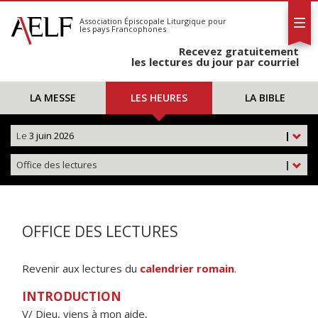
L'AELF
S'abonner
Association Épiscopale Liturgique
pour
les pays Francophones
Calendrier
Recevez gratuitement
Contact
les lectures du jour par courriel
LA MESSE
LES HEURES
LA BIBLE
Le
3 juin 2026
|
Office des lectures
|
OFFICE DES LECTURES
Revenir aux lectures du
calendrier romain
.
INTRODUCTION
V/ Dieu, viens à mon aide,