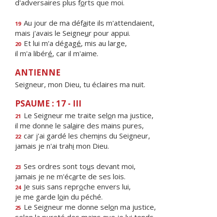
d'adversaires plus f
o
rts que moi.
Au jour de ma déf
a
ite ils m'attendaient,
19
mais j'avais le Seigne
u
r pour appui.
Et lui m'a dégag
é
, mis au large,
20
il m'a libér
é
, car il m'aime.
ANTIENNE
Seigneur, mon Dieu, tu éclaires ma nuit.
PSAUME : 17 - III
Le Seigneur me traite sel
o
n ma justice,
21
il me donne le sal
a
ire des mains pures,
car j'ai gardé les chem
i
ns du Seigneur,
22
jamais je n'ai trah
i
mon Dieu.
Ses ordres sont to
u
s devant moi,
23
jamais je ne m'éc
a
rte de ses lois.
Je suis sans repr
o
che envers lui,
24
je me garde l
o
in du péché.
Le Seigneur me donne sel
o
n ma justice,
25