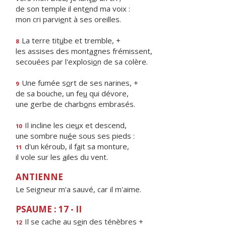
de son temple il ent
e
nd ma voix :
mon cri parvi
e
nt à ses oreilles.
La terre tit
u
be et tremble, +
8
les assises des mont
a
gnes frémissent,
secouées par l'explosi
o
n de sa colère.
Une fumée s
o
rt de ses narines, +
9
de sa bouche, un fe
u
qui dévore,
une gerbe de charb
o
ns embrasés.
Il incline les cie
u
x et descend,
10
une sombre nu
é
e sous ses pieds :
d'un kéroub, il f
a
it sa monture,
11
il vole sur les
a
iles du vent.
ANTIENNE
Le Seigneur m'a sauvé, car il m'aime.
PSAUME : 17 - II
Il se cache au s
e
in des ténèbres +
12