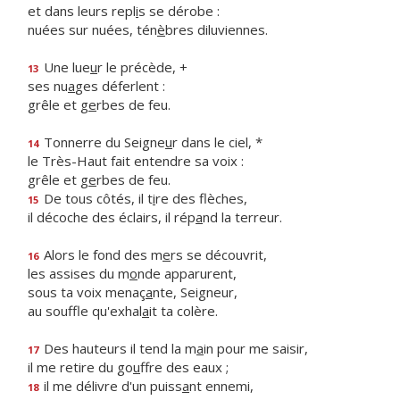
et dans leurs repl
i
s se dérobe :
nuées sur nuées, tén
è
bres diluviennes.
Une lue
u
r le précède, +
13
ses nu
a
ges déferlent :
grêle et g
e
rbes de feu.
Tonnerre du Seigne
u
r dans le ciel, *
14
le Très-Haut fait entendre sa voix :
grêle et g
e
rbes de feu.
De tous côtés, il t
i
re des flèches,
15
il décoche des éclairs, il rép
a
nd la terreur.
Alors le fond des m
e
rs se découvrit,
16
les assises du m
o
nde apparurent,
sous ta voix menaç
a
nte, Seigneur,
au souffle qu'exhal
a
it ta colère.
Des hauteurs il tend la m
a
in pour me saisir,
17
il me retire du go
u
ffre des eaux ;
il me délivre d'un puiss
a
nt ennemi,
18