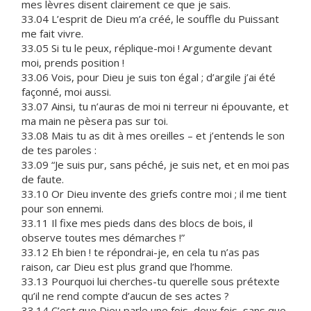
mes lèvres disent clairement ce que je sais.
33.04 L’esprit de Dieu m’a créé, le souffle du Puissant
me fait vivre.
33.05 Si tu le peux, réplique-moi ! Argumente devant
moi, prends position !
33.06 Vois, pour Dieu je suis ton égal ; d’argile j’ai été
façonné, moi aussi.
33.07 Ainsi, tu n’auras de moi ni terreur ni épouvante, et
ma main ne pèsera pas sur toi.
33.08 Mais tu as dit à mes oreilles – et j’entends le son
de tes paroles :
33.09 “Je suis pur, sans péché, je suis net, et en moi pas
de faute.
33.10 Or Dieu invente des griefs contre moi ; il me tient
pour son ennemi.
33.11 Il fixe mes pieds dans des blocs de bois, il
observe toutes mes démarches !”
33.12 Eh bien ! te répondrai-je, en cela tu n’as pas
raison, car Dieu est plus grand que l’homme.
33.13 Pourquoi lui cherches-tu querelle sous prétexte
qu’il ne rend compte d’aucun de ses actes ?
33.14 C’est que Dieu parle une fois, deux fois, sans que