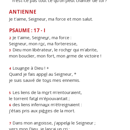
n'est-ce pas tout ce qu'on peut chanter de toi ?
ANTIENNE
Je t'aime, Seigneur, ma force et mon salut.
PSAUME : 17 - I
Je t'aime, Seigne
u
r, ma force :
2
Seigneur, mon r
o
c, ma forteresse,
Dieu mon libérateur, le roch
e
r qui m'abrite,
3
mon bouclier, mon fort, mon
a
rme de victoire !
Lou
a
nge à Dieu ! +
4
Quand je fais app
e
l au Seigneur, *
je suis sauvé de to
u
s mes ennemis.
Les liens de la m
o
rt m'entouraient,
5
le torrent fat
a
l m'épouvantait ;
des liens inferna
u
x m'étreignaient :
6
j'étais pris aux pi
è
ges de la mort.
Dans mon angoisse, j'appel
a
i le Seigneur ;
7
vers mon Dieu, je lanç
a
i un cri ;