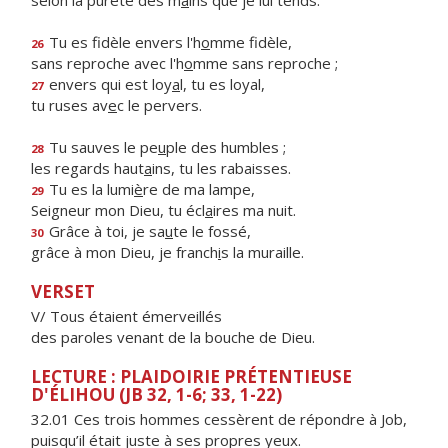
selon la pureté des m
a
ins que je lui tends.
Tu es fidèle envers l'h
o
mme fidèle,
26
sans reproche avec l'h
o
mme sans reproche ;
envers qui est loy
a
l, tu es loyal,
27
tu ruses av
e
c le pervers.
Tu sauves le pe
u
ple des humbles ;
28
les regards haut
a
ins, tu les rabaisses.
Tu es la lumi
è
re de ma lampe,
29
Seigneur mon Dieu, tu écl
a
ires ma nuit.
Grâce à toi, je sa
u
te le fossé,
30
grâce à mon Dieu, je franch
i
s la muraille.
VERSET
V/ Tous étaient émerveillés
des paroles venant de la bouche de Dieu.
LECTURE : PLAIDOIRIE PRÉTENTIEUSE
D'ÉLIHOU (JB 32, 1-6; 33, 1-22)
32.01 Ces trois hommes cessèrent de répondre à Job,
puisqu’il était juste à ses propres yeux.