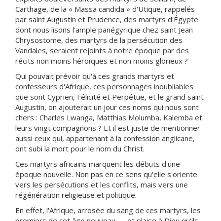
Carthage, de la « Massa candida » d'Utique, rappelés
par saint Augustin et Prudence, des martyrs d'Égypte
dont nous lisons l'ample panégyrique chez saint Jean
Chrysostome, des martyrs de la persécution des
Vandales, seraient rejoints à notre époque par des
récits non moins héroïques et non moins glorieux ?
Qui pouvait prévoir qu'à ces grands martyrs et
confesseurs d'Afrique, ces personnages inoubliables
que sont Cyprien, Félicité et Perpétue, et le grand saint
Augustin, on ajouterait un jour ces noms qui nous sont
chers : Charles Lwanga, Matthias Molumba, Kalemba et
leurs vingt compagnons ? Et il est juste de mentionner
aussi ceux qui, appartenant à la confession anglicane,
ont subi la mort pour le nom du Christ.
Ces martyrs africains marquent les débuts d'une
époque nouvelle. Non pas en ce sens qu'elle s'oriente
vers les persécutions et les conflits, mais vers une
régénération religieuse et politique.
En effet, l'Afrique, arrosée du sang de ces martyrs, les
premiers de cet âge nouveau — et plaise à Dieu qu'ils