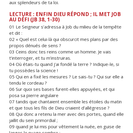
aux splendeurs de ta loi.
LECTURE : ENFIN DIEU RÉPOND ; IL MET JOB
AU DÉFI (JB 38, 1-30)
01 Le Seigneur s’adressa à Job du milieu de la tempête
et dit :
02 « Quel est celui-là qui obscurcit mes plans par des
propos dénués de sens ?
03 Ceins donc tes reins comme un homme. Je vais
t’interroger, et tu m’instruiras.
04 Où étais-tu quand j’ai fondé la terre ? Indique-le, si
tu possèdes la science !
05 Qui en a fixé les mesures ? Le sais-tu ? Qui sur elle a
tendu le cordeau ?
06 Sur quoi ses bases furent-elles appuyées, et qui
posa sa pierre angulaire
07 tandis que chantaient ensemble les étoiles du matin
et que tous les fils de Dieu criaient d’allégresse ?
08 Qui donc a retenu la mer avec des portes, quand elle
jaillit du sein primordial ;
09 quand je lui mis pour vêtement la nuée, en guise de
langes le nuage sombre ;