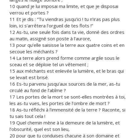
10 quand je lui imposai ma limite, et que je disposai
verrou et portes ?
11 Et je dis : “Tu viendras jusqu’ici ! tu n’iras pas plus
loin, ici s’arrêtera l’orgueil de tes flots !”
12 As-tu, une seule fois dans ta vie, donné des ordres
au matin, assigné son poste à l’aurore,
13 pour qu’elle saisisse la terre aux quatre coins et en
secoue les méchants ?
14 La terre alors prend forme comme argile sous le
sceau et se déploie tel un vêtement ;
15 aux méchants est enlevée la lumière, et le bras qui
se levait est brisé.
16 Es-tu parvenu jusqu’aux sources de la mer, as-tu
circulé au fond de l’abîme ?
17 Les portes de la mort se sont-elles montrées à toi,
les as-tu vues, les portes de l’ombre de mort ?
18 As-tu réfléchi à l’immensité de la terre ? Raconte, si
tu sais tout cela !
19 Quel chemin mène à la demeure de la lumière, et
l’obscurité, quel est son lieu,
20 pour que tu conduises chacune à son domaine et