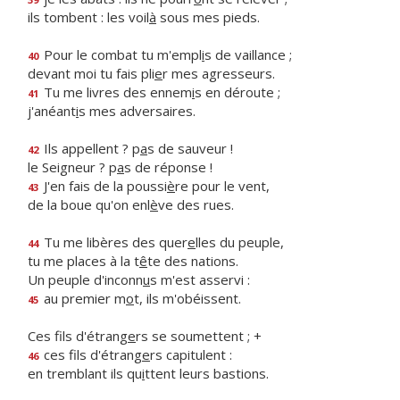
ils tombent : les voil
à
sous mes pieds.
Pour le combat tu m'empl
i
s de vaillance ;
40
devant moi tu fais pli
e
r mes agresseurs.
Tu me livres des ennem
i
s en déroute ;
41
j'anéant
i
s mes adversaires.
Ils appellent ? p
a
s de sauveur !
42
le Seigneur ? p
a
s de réponse !
J'en fais de la poussi
è
re pour le vent,
43
de la boue qu'on enl
è
ve des rues.
Tu me libères des quer
e
lles du peuple,
44
tu me places à la t
ê
te des nations.
Un peuple d'inconn
u
s m'est asservi :
au premier m
o
t, ils m'obéissent.
45
Ces fils d'étrang
e
rs se soumettent ; +
ces fils d'étrang
e
rs capitulent :
46
en tremblant ils qu
i
ttent leurs bastions.