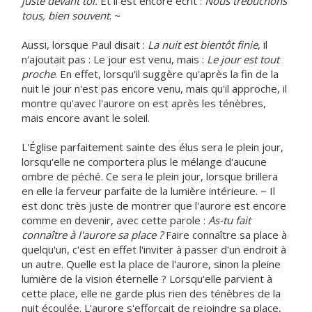
juste devant toi.
Et il est encore écrit :
Nous trébuchons
tous, bien souvent
. ~
Aussi, lorsque Paul disait :
La nuit est bientôt finie
, il
n'ajoutait pas : Le jour est venu, mais :
Le jour est tout
proche
. En effet, lorsqu'il suggère qu'après la fin de la
nuit le jour n'est pas encore venu, mais qu'il approche, il
montre qu'avec l'aurore on est après les ténèbres,
mais encore avant le soleil.
L'Église parfaitement sainte des élus sera le plein jour,
lorsqu'elle ne comportera plus le mélange d'aucune
ombre de péché. Ce sera le plein jour, lorsque brillera
en elle la ferveur parfaite de la lumière intérieure. ~ Il
est donc très juste de montrer que l'aurore est encore
comme en devenir, avec cette parole :
As-tu fait
connaître à l'aurore sa place ?
Faire connaître sa place à
quelqu'un, c'est en effet l'inviter à passer d'un endroit à
un autre. Quelle est la place de l'aurore, sinon la pleine
lumière de la vision éternelle ? Lorsqu'elle parvient à
cette place, elle ne garde plus rien des ténèbres de la
nuit écoulée. L'aurore s'efforçait de rejoindre sa place,