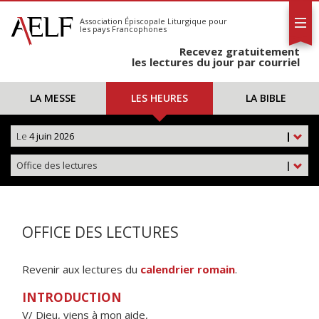
L'AELF
S'abonner
Association Épiscopale Liturgique
pour
les pays Francophones
Calendrier
Recevez gratuitement
Contact
les lectures du jour par courriel
LA MESSE
LES HEURES
LA BIBLE
Le
4 juin 2026
|
Office des lectures
|
OFFICE DES LECTURES
Revenir aux lectures du
calendrier romain
.
INTRODUCTION
V/ Dieu, viens à mon aide,