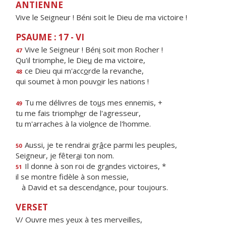
ANTIENNE
Vive le Seigneur ! Béni soit le Dieu de ma victoire !
PSAUME : 17 - VI
Vive le Seigneur ! Bén
i
soit mon Rocher !
47
Qu'il triomphe, le Die
u
de ma victoire,
ce Dieu qui m'acc
o
rde la revanche,
48
qui soumet à mon pouv
o
ir les nations !
Tu me délivres de to
u
s mes ennemis, +
49
tu me fais triomph
e
r de l'agresseur,
tu m'arraches à la viol
e
nce de l'homme.
Aussi, je te rendrai gr
â
ce parmi les peuples,
50
Seigneur, je fêter
a
i ton nom.
Il donne à son roi de gr
a
ndes victoires, *
51
il se montre fidèle à son messie,
à David et sa descend
a
nce, pour toujours.
VERSET
V/ Ouvre mes yeux à tes merveilles,