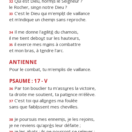
Qui est Dieu, horm
i
s le Seigneur ?
32
le Rocher, sin
o
n notre Dieu ?
C'est le Dieu qui m'empl
i
t de vaillance
33
et m'indique un chem
i
n sans reproche.
Il me donne l'agilit
é
du chamois,
34
il me tient debo
u
t sur les hauteurs,
il exerce mes m
a
ins à combattre
35
et mon bras, à t
e
ndre l'arc.
ANTIENNE
Pour le combat, tu m'emplis de vaillance.
PSAUME : 17 - V
Par ton bouclier tu m'ass
u
res la victoire,
36
ta droite me soutient, ta pati
e
nce m'élève.
C'est toi qui all
o
nges ma foulée
37
sans que faibl
i
ssent mes chevilles.
Je poursuis mes ennem
i
s, je les rejoins,
38
je ne reviens qu'apr
è
s leur défaite ;
je les abats : ils ne pourr
o
nt se relever ;
39