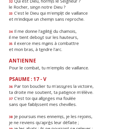
Qui est Dieu, horm
i
s le Seigneur ?
32
le Rocher, sin
o
n notre Dieu ?
C'est le Dieu qui m'empl
i
t de vaillance
33
et m'indique un chem
i
n sans reproche.
Il me donne l'agilit
é
du chamois,
34
il me tient debo
u
t sur les hauteurs,
il exerce mes m
a
ins à combattre
35
et mon bras, à t
e
ndre l'arc.
ANTIENNE
Pour le combat, tu m'emplis de vaillance.
PSAUME : 17 - V
Par ton bouclier tu m'ass
u
res la victoire,
36
ta droite me soutient, ta pati
e
nce m'élève.
C'est toi qui all
o
nges ma foulée
37
sans que faibl
i
ssent mes chevilles.
Je poursuis mes ennem
i
s, je les rejoins,
38
je ne reviens qu'apr
è
s leur défaite ;
je les abats : ils ne pourr
o
nt se relever ;
39