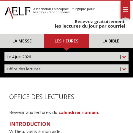
L'AELF
S'abonner
Association Épiscopale Liturgique
pour
les pays Francophones
Calendrier
Recevez gratuitement
Contact
les lectures du jour par courriel
LA MESSE
LES HEURES
LA BIBLE
Le
4 juin 2026
|
Office des lectures
|
OFFICE DES LECTURES
Revenir aux lectures du
calendrier romain
.
INTRODUCTION
V/ Dieu, viens à mon aide,