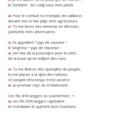
ils tombent : les voil
à
sous mes pieds.
Pour le combat tu m'empl
i
s de vaillance ;
40
devant moi tu fais pli
e
r mes agresseurs.
Tu me livres des ennem
i
s en déroute ;
41
j'anéant
i
s mes adversaires.
Ils appellent ? p
a
s de sauveur !
42
le Seigneur ? p
a
s de réponse !
J'en fais de la poussi
è
re pour le vent,
43
de la boue qu'on enl
è
ve des rues.
Tu me libères des quer
e
lles du peuple,
44
tu me places à la t
ê
te des nations.
Un peuple d'inconn
u
s m'est asservi :
au premier m
o
t, ils m'obéissent.
45
Ces fils d'étrang
e
rs se soumettent ; +
ces fils d'étrang
e
rs capitulent :
46
en tremblant ils qu
i
ttent leurs bastions.