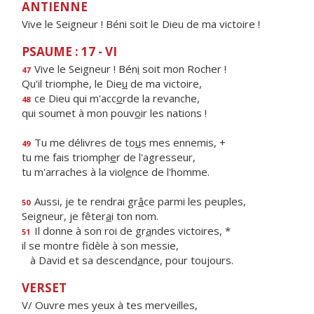
ANTIENNE
Vive le Seigneur ! Béni soit le Dieu de ma victoire !
PSAUME : 17 - VI
Vive le Seigneur ! Bén
i
soit mon Rocher !
47
Qu'il triomphe, le Die
u
de ma victoire,
ce Dieu qui m'acc
o
rde la revanche,
48
qui soumet à mon pouv
o
ir les nations !
Tu me délivres de to
u
s mes ennemis, +
49
tu me fais triomph
e
r de l'agresseur,
tu m'arraches à la viol
e
nce de l'homme.
Aussi, je te rendrai gr
â
ce parmi les peuples,
50
Seigneur, je fêter
a
i ton nom.
Il donne à son roi de gr
a
ndes victoires, *
51
il se montre fidèle à son messie,
à David et sa descend
a
nce, pour toujours.
VERSET
V/ Ouvre mes yeux à tes merveilles,