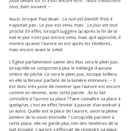
juste devant toi.
Et il est encore écrit :
Nous trébuchons
tous, bien souvent
. ~
Aussi, lorsque Paul disait :
La nuit est bientôt finie
, il
n'ajoutait pas : Le jour est venu, mais :
Le jour est tout
proche
. En effet, lorsqu'il suggère qu'après la fin de la
nuit le jour n'est pas encore venu, mais qu'il approche, il
montre qu'avec l'aurore on est après les ténèbres,
mais encore avant le soleil.
L'Église parfaitement sainte des élus sera le plein jour,
lorsqu'elle ne comportera plus le mélange d'aucune
ombre de péché. Ce sera le plein jour, lorsque brillera
en elle la ferveur parfaite de la lumière intérieure. ~ Il
est donc très juste de montrer que l'aurore est encore
comme en devenir, avec cette parole :
As-tu fait
connaître à l'aurore sa place ?
Faire connaître sa place à
quelqu'un, c'est en effet l'inviter à passer d'un endroit à
un autre. Quelle est la place de l'aurore, sinon la pleine
lumière de la vision éternelle ? Lorsqu'elle parvient à
cette place, elle ne garde plus rien des ténèbres de la
nuit écoulée. L'aurore s'efforçait de rejoindre sa place,