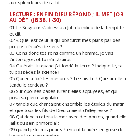
aux splendeurs de ta loi.
LECTURE : ENFIN DIEU RÉPOND ; IL MET JOB
AU DÉFI (JB 38, 1-30)
01 Le Seigneur s’adressa à Job du milieu de la tempête
et dit :
02 « Quel est celui-là qui obscurcit mes plans par des
propos dénués de sens ?
03 Ceins donc tes reins comme un homme. Je vais
t’interroger, et tu m’instruiras.
04 Où étais-tu quand j’ai fondé la terre ? Indique-le, si
tu possèdes la science !
05 Qui en a fixé les mesures ? Le sais-tu ? Qui sur elle a
tendu le cordeau ?
06 Sur quoi ses bases furent-elles appuyées, et qui
posa sa pierre angulaire
07 tandis que chantaient ensemble les étoiles du matin
et que tous les fils de Dieu criaient d’allégresse ?
08 Qui donc a retenu la mer avec des portes, quand elle
jaillit du sein primordial ;
09 quand je lui mis pour vêtement la nuée, en guise de
langes le nuage sombre ;