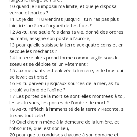
10 quand je lui imposai ma limite, et que je disposai
verrou et portes ?
11 Et je dis : “Tu viendras jusqu’ici ! tu n’iras pas plus
loin, ici s’arrêtera l’orgueil de tes flots !”
12 As-tu, une seule fois dans ta vie, donné des ordres
au matin, assigné son poste à l’aurore,
13 pour qu’elle saisisse la terre aux quatre coins et en
secoue les méchants ?
14 La terre alors prend forme comme argile sous le
sceau et se déploie tel un vêtement ;
15 aux méchants est enlevée la lumière, et le bras qui
se levait est brisé.
16 Es-tu parvenu jusqu’aux sources de la mer, as-tu
circulé au fond de l’abîme ?
17 Les portes de la mort se sont-elles montrées à toi,
les as-tu vues, les portes de l’ombre de mort ?
18 As-tu réfléchi à l’immensité de la terre ? Raconte, si
tu sais tout cela !
19 Quel chemin mène à la demeure de la lumière, et
l’obscurité, quel est son lieu,
20 pour que tu conduises chacune à son domaine et