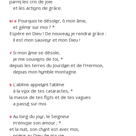
parm
i
les cris de joie
et les acti
o
ns de grâce.
Pourquoi te désol
e
r, ô mon âme,
R/ 6
et gém
i
r sur moi ? *
Espère en Dieu ! De nouvea
u
je rendrai grâce :
il est mon sauve
u
r et mon Dieu !
Si mon
â
me se désole,
7
je me souvi
e
ns de toi, *
depuis les terres du Jourd
a
in et de l'Hermon,
depuis mon h
u
mble montagne.
L'abîme appel
a
nt l'abîme
8
à la v
o
ix de tes cataractes, *
la masse de tes fl
o
ts et de tes vagues
a pass
é
sur moi.
Au long du jo
u
r, le Seigneur
9
m'env
o
ie son amour ; *
et la nuit, son ch
a
nt est avec moi,
prière au Die
u
de ma vie.