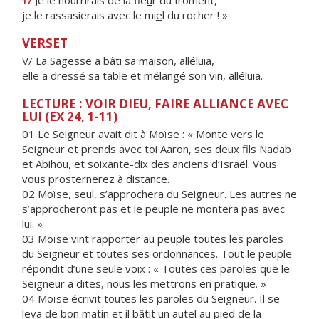
Je le nourrirais de la fle
u
r du froment,
17
je le rassasierais avec le mi
e
l du rocher ! »
VERSET
V/ La Sagesse a bâti sa maison, alléluia,
elle a dressé sa table et mélangé son vin, alléluia.
LECTURE : VOIR DIEU, FAIRE ALLIANCE AVEC
LUI (EX 24, 1-11)
01 Le Seigneur avait dit à Moïse : « Monte vers le
Seigneur et prends avec toi Aaron, ses deux fils Nadab
et Abihou, et soixante-dix des anciens d’Israël. Vous
vous prosternerez à distance.
02 Moïse, seul, s’approchera du Seigneur. Les autres ne
s’approcheront pas et le peuple ne montera pas avec
lui. »
03 Moïse vint rapporter au peuple toutes les paroles
du Seigneur et toutes ses ordonnances. Tout le peuple
répondit d’une seule voix : « Toutes ces paroles que le
Seigneur a dites, nous les mettrons en pratique. »
04 Moïse écrivit toutes les paroles du Seigneur. Il se
leva de bon matin et il bâtit un autel au pied de la