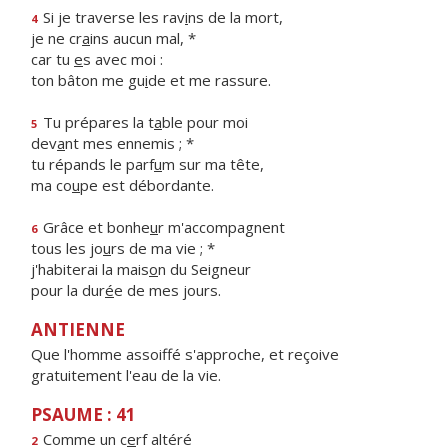
Si je traverse les rav
i
ns de la mort,
4
je ne cr
a
ins aucun mal, *
car tu
e
s avec moi :
ton bâton me gu
i
de et me rassure.
Tu prépares la t
a
ble pour moi
5
dev
a
nt mes ennemis ; *
tu répands le parf
u
m sur ma tête,
ma co
u
pe est débordante.
Grâce et bonhe
u
r m'accompagnent
6
tous les jo
u
rs de ma vie ; *
j'habiterai la mais
o
n du Seigneur
pour la dur
é
e de mes jours.
ANTIENNE
Que l'homme assoiffé s'approche, et reçoive
gratuitement l'eau de la vie.
PSAUME : 41
Comme un c
e
rf altéré
2