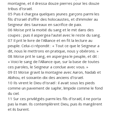
montagne, et il dressa douze pierres pour les douze
tribus d’Israël.
05 Puis il chargea quelques jeunes garçons parmi les
fils d’Israël d’offrir des holocaustes, et d’immoler au
Seigneur des taureaux en sacrifice de paix.
06 Moïse prit la moitié du sang et le mit dans des
coupes ; puis il aspergea l’autel avec le reste du sang.
07 Il prit le livre de l’Alliance et en fit la lecture au
peuple. Celui-ci répondit : « Tout ce que le Seigneur a
dit, nous le mettrons en pratique, nous y obéirons. »
08 Moïse prit le sang, en aspergea le peuple, et dit :
« Voici le sang de l’Alliance que, sur la base de toutes
ces paroles, le Seigneur a conclue avec vous. »
09 Et Moïse gravit la montagne avec Aaron, Nadab et
Abihou, et soixante-dix des anciens d’Israël.
10 Ils virent le Dieu d’Israël : il avait sous les pieds
comme un pavement de saphir, limpide comme le fond
du ciel.
11 Sur ces privilégiés parmi les fils d’Israël, il ne porta
pas la main. Ils contemplèrent Dieu, puis ils mangèrent
et ils burent.