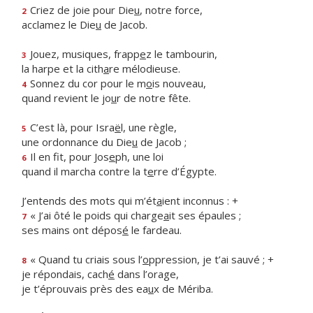
Criez de joie pour Die
u
, notre force,
2
acclamez le Die
u
de Jacob.
Jouez, musiques, frapp
e
z le tambourin,
3
la harpe et la cith
a
re mélodieuse.
Sonnez du cor pour le m
o
is nouveau,
4
quand revient le jo
u
r de notre fête.
C’est là, pour Isra
ë
l, une règle,
5
une ordonnance du Die
u
de Jacob ;
Il en fit, pour Jos
e
ph, une loi
6
quand il marcha contre la t
e
rre d’Égypte.
J’entends des mots qui m’ét
a
ient inconnus : +
« J’ai ôté le poids qui charge
a
it ses épaules ;
7
ses mains ont dépos
é
le fardeau.
« Quand tu criais sous l’
o
ppression, je t’ai sauvé ; +
8
je répondais, cach
é
dans l’orage,
je t’éprouvais près des ea
u
x de Mériba.