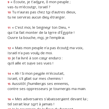
« Écoute, je t’adj
u
re, ô mon peuple ;
9
vas-tu m’écout
e
r, Israël ?
Tu n’auras pas chez t
o
i d’autres dieux,
10
tu ne serviras aucun die
u
étranger.
« C’est moi, le Seigne
u
r ton Dieu, +
11
qui t’ai fait monter de la t
e
rre d’Égypte !
Ouvre ta bouche, m
o
i, je l’emplirai.
« Mais mon peuple n’a pas écout
é
ma voix,
12
Israël n’a pas voul
u
de moi.
Je l’ai livré à son cœ
u
r endurci :
13
qu’il aille et su
i
ve ses vues !
« Ah ! Si mon pe
u
ple m’écoutait,
14
Israël, s’il
a
llait sur mes chemins !
Aussitôt j’humilier
a
is ses ennemis,
15
contre ses oppresseurs je tourner
a
is ma main.
« Mes adversaires s’abaisser
a
ient devant lui ;
16
tel serait leur s
o
rt à jamais !