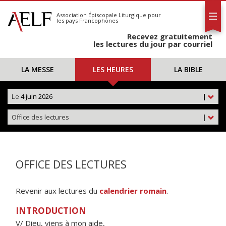
L'AELF
S'abonner
Association Épiscopale Liturgique
pour
les pays Francophones
Calendrier
Recevez gratuitement
Contact
les lectures du jour par courriel
LA MESSE
LES HEURES
LA BIBLE
Le
4 juin 2026
|
Office des lectures
|
OFFICE DES LECTURES
Revenir aux lectures du
calendrier romain
.
INTRODUCTION
V/ Dieu, viens à mon aide,