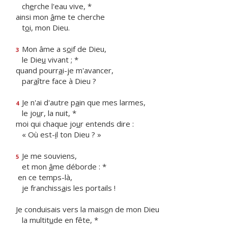
ch
e
rche l'eau vive, *
ainsi mon
â
me te cherche
t
o
i, mon Dieu.
Mon âme a s
o
if de Dieu,
3
le Die
u
vivant ; *
quand pourr
a
i-je m'avancer,
par
a
ître face à Dieu ?
Je n'ai d'autre p
a
in que mes larmes,
4
le jo
u
r, la nuit, *
moi qui chaque jo
u
r entends dire :
« Où est-
i
l ton Dieu ? »
Je me souviens,
5
et mon
â
me déborde : *
en ce temps-là,
je franchiss
a
is les portails !
Je conduisais vers la mais
o
n de mon Dieu
la multit
u
de en fête, *