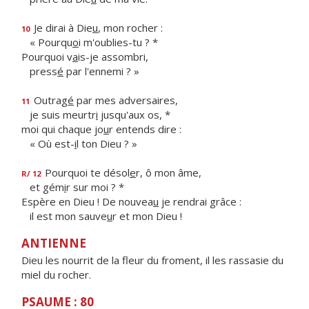
Je dirai à Die
u
, mon rocher :
10
« Pourqu
o
i m'oublies-tu ? *
Pourquoi v
a
is-je assombri,
press
é
par l'ennemi ? »
Outrag
é
par mes adversaires,
11
je suis meurtr
i
jusqu'aux os, *
moi qui chaque jo
u
r entends dire :
« Où est-
i
l ton Dieu ? »
Pourquoi te désol
e
r, ô mon âme,
R/ 12
et gém
i
r sur moi ? *
Espère en Dieu ! De nouvea
u
je rendrai grâce :
il est mon sauve
u
r et mon Dieu !
ANTIENNE
Dieu les nourrit de la fleur du froment, il les rassasie du
miel du rocher.
PSAUME : 80