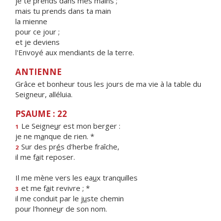
je te prends dans mes mains ;
mais tu prends dans ta main
la mienne
pour ce jour ;
et je deviens
l'Envoyé aux mendiants de la terre.
ANTIENNE
Grâce et bonheur tous les jours de ma vie à la table du
Seigneur, alléluia.
PSAUME : 22
Le Seigne
u
r est mon berger :
1
je ne m
a
nque de rien. *
Sur des pr
é
s d'herbe fraîche,
2
il me f
a
it reposer.
Il me mène vers les ea
u
x tranquilles
et me f
a
it revivre ; *
3
il me conduit par le j
u
ste chemin
pour l'honne
u
r de son nom.