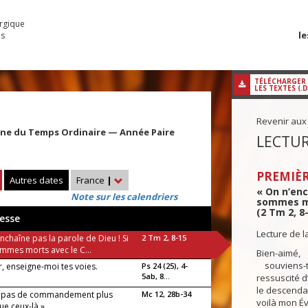
urgique
le
es
TÉLÉCHARGER
LES TEXTES (.
Revenir aux
ine du Temps Ordinaire — Année Paire
LECTUR
PREMIÈR
Autres dates
France
|
« On n’enc
Note sur les calendriers
sommes mor
(2 Tm 2, 8
esse
Lecture de l
nchaîne pas la parole de Dieu ! Si
2 Tm 2, 8-15
mmes morts avec le C...
Bien-aimé,
souviens-to
, enseigne-moi tes voies.
Ps 24 (25), 4-
5ab, 8...
ressuscité d
le descendan
y a pas de commandement plus
Mc 12, 28b-34
voilà mon Év
ue ceux-là »