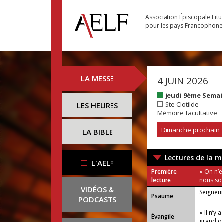
Association Épiscopale Lit
pour les pays Francophon
LA MESSE
4 JUIN 2026
jeudi 9ème Sema
Ste Clotilde
LES HEURES
Mémoire facultative
Dimanche prochain
LA BIBLE
Lectures de la m
L'AELF
Première
« On n’e
lecture
nous so
VIDÉOS &
Seigneur
Psaume
PODCASTS
« Il n’
Évangile
grand q