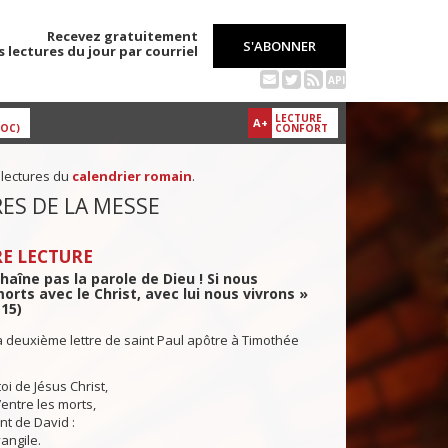
Recevez gratuitement
S'ABONNER
s lectures du jour par courriel
API
LECTURE
A+
DOC)
CONFORT
 lectures du
calendrier romain
.
ES DE LA MESSE
E LECTURE
haîne pas la parole de Dieu ! Si nous
ts avec le Christ, avec lui nous vivrons »
-15)
a deuxième lettre de saint Paul apôtre à Timothée
i de Jésus Christ,
’entre les morts,
t de David :
angile.