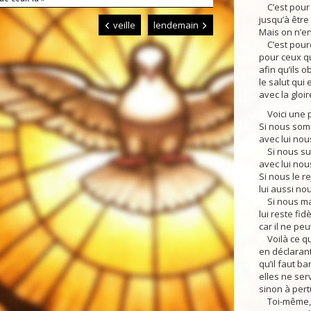
C’est pour l
jusqu’à êtr
veille
lendemain
Mais on n’en
C’est pourq
pour ceux qu
afin qu’ils o
le salut qui 
avec la gloir
Voici une pa
Si nous som
avec lui nou
Si nous sup
avec lui nou
Si nous le re
lui aussi nou
Si nous ma
lui reste fid
car il ne peu
Voilà ce qu
en déclaran
qu’il faut ba
elles ne serv
sinon à pert
Toi-même, e