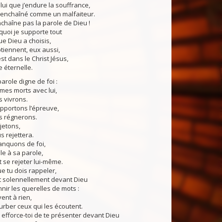
ui que j’endure la souffrance,
e enchaîné comme un malfaiteur.
chaîne pas la parole de Dieu !
uoi je supporte tout
e Dieu a choisis,
btiennent, eux aussi,
est dans le Christ Jésus,
e éternelle.
role digne de foi :
mes morts avec lui,
s vivrons.
portons l’épreuve,
s régnerons.
jetons,
s rejettera.
nquons de foi,
èle à sa parole,
t se rejeter lui-même.
e tu dois rappeler,
t solennellement devant Dieu
nnir les querelles de mots :
ent à rien,
urber ceux qui les écoutent.
fforce-toi de te présenter devant Dieu