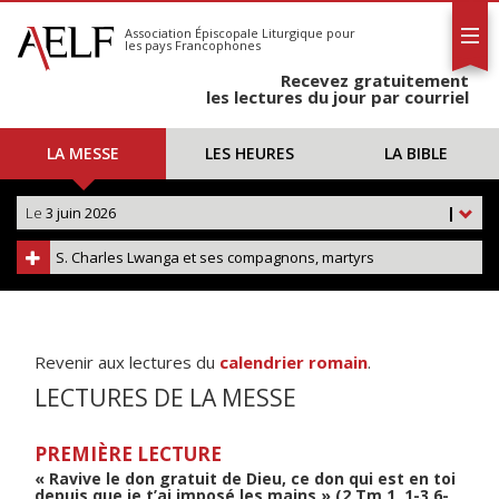
L'AELF
S'abonner
Association Épiscopale Liturgique
pour
les pays Francophones
Calendrier
Recevez gratuitement
Contact
les lectures du jour par courriel
LA MESSE
LES HEURES
LA BIBLE
Le
3 juin 2026
|
S. Charles Lwanga et ses compagnons, martyrs
Revenir aux lectures du
calendrier romain
.
LECTURES DE LA MESSE
PREMIÈRE LECTURE
« Ravive le don gratuit de Dieu, ce don qui est en toi
depuis que je t’ai imposé les mains » (2 Tm 1, 1-3.6-