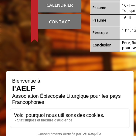
CALENDRIER
16 - I —
Psaume
Toi, qu
16 - II
Psaume
CONTACT
1 P 1, 1
Péricope
Père, fi
Conclusion
pour ra
nous les
Seigneu