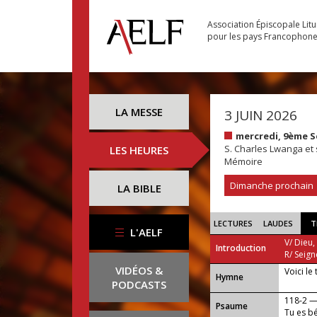
Association Épiscopale Lit
pour les pays Francophon
LA MESSE
3 JUIN 2026
mercredi, 9ème 
S. Charles Lwanga et
LES HEURES
Mémoire
Dimanche prochain
LA BIBLE
LECTURES
LAUDES
T
L'AELF
V/ Dieu,
Introduction
R/ Seign
VIDÉOS &
Voici le
...
Hymne
PODCASTS
118-2 
Psaume
Tu es b