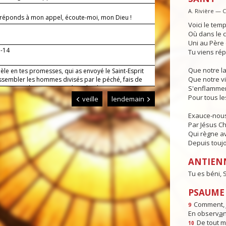
A. Rivière — 
i réponds à mon appel, écoute-moi, mon Dieu !
Voici le temp
Où dans le c
Uni au Père e
3-14
Tu viens rép
Que notre l
dèle en tes promesses, qui as envoyé le Saint-Esprit
Que notre vi
ssembler les hommes divisés par le péché, fais de
 artisans de ta paix. Par Jésus, le Christ, notre
S'enflammen
r. Amen.
Pour tous l
veille
lendemain
Exauce-nous
Par Jésus Chr
Qui règne av
Depuis toujo
ANTIEN
Tu es béni,
PSAUME :
Comment, j
9
En observ
a
n
De tout 
10