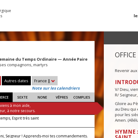
urgique
le
es
OFFICE
Semaine du Temps Ordinaire — Année Paire
 ses compagnons, martyrs
Revenir aux
Autres dates
France
|
INTROD
Note sur les calendriers
V/ Dieu, vie
R/ Seigneur,
IERCE
SEXTE
NONE
VÊPRES
COMPLIES
Gloire au Pèr
 viens à mon aide,
au Dieu qui e
eur, à notre secours.
pour les siè
 temps, Esprit très saint
Amen. (Allélu
—
HYMNE :
éni, Seigneur ! Apprends-moi tes commandements.
SAINT