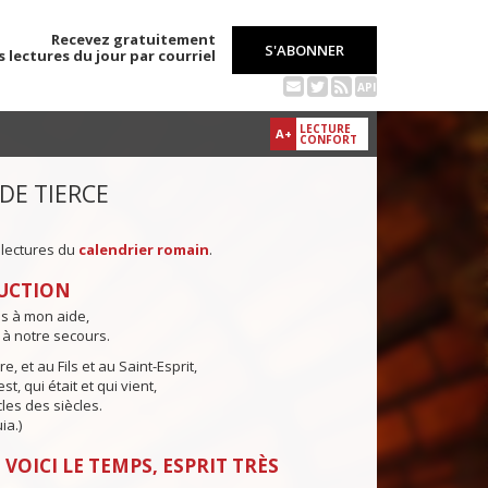
Recevez gratuitement
S'ABONNER
s lectures du jour par courriel
API
LECTURE
A+
CONFORT
 DE TIERCE
 lectures du
calendrier romain
.
UCTION
ns à mon aide,
 à notre secours.
e, et au Fils et au Saint-Esprit,
st, qui était et qui vient,
cles des siècles.
ia.)
 VOICI LE TEMPS, ESPRIT TRÈS