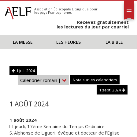
L'AELF
S'abonner
Association Épiscopale Liturgique
pour
les pays Francophones
Calendrier
Recevez gratuitement
Contact
les lectures du jour par courriel
LA MESSE
LES HEURES
LA BIBLE
1 juil. 2024
Calendrier romain
|
Note sur les calendriers
1 sept. 2024
1 AOÛT 2024
1 août 2024
jeudi, 17ème Semaine du Temps Ordinaire
S. Alphonse de Liguori, évêque et docteur de l'Eglise