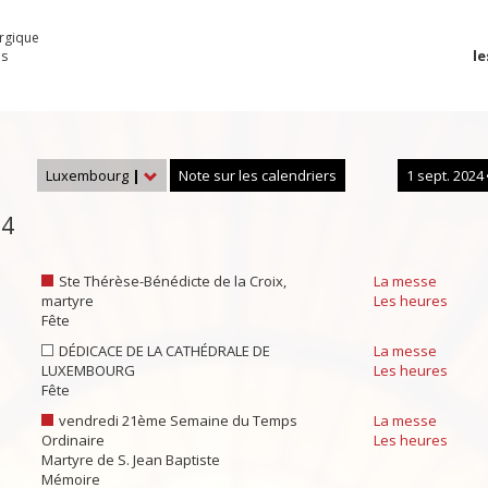
urgique
le
es
Luxembourg
|
Note sur les calendriers
1 sept. 2024
24
Ste Thérèse-Bénédicte de la Croix,
La messe
martyre
Les heures
Fête
DÉDICACE DE LA CATHÉDRALE DE
La messe
LUXEMBOURG
Les heures
Fête
vendredi 21ème Semaine du Temps
La messe
Ordinaire
Les heures
Martyre de S. Jean Baptiste
Mémoire