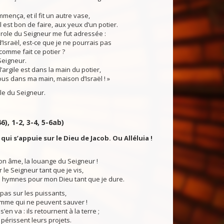
mmença, et il fit un autre vase,
l est bon de faire, aux yeux d’un potier.
role du Seigneur me fut adressée :
sraël, est-ce que je ne pourrais pas
 comme fait ce potier ?
Seigneur.
’argile est dans la main du potier,
ous dans ma main, maison d’Israël ! »
du Seigneur.
6), 1-2, 3-4, 5-6ab)
qui s’appuie sur le Dieu de Jacob. Ou Alléluia !
on âme, la louange du Seigneur !
 le Seigneur tant que je vis,
 hymnes pour mon Dieu tant que je dure.
pas sur les puissants,
omme qui ne peuvent sauver !
s’en va : ils retournent à la terre ;
, périssent leurs projets.