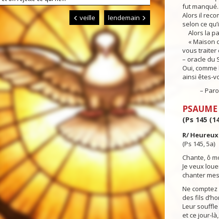
fut manqué.
Alors il reco
veille
lendemain
selon ce qu’i
Alors la pa
« Maison d’I
vous traiter
– oracle du 
Oui, comme l
ainsi êtes-v
– Parole 
PSAUME
(Ps 145 (14
R/ Heureux 
(Ps 145, 5a)
Chante, ô m
Je veux louer
chanter mes
Ne comptez 
des fils d’h
Leur souffle 
et ce jour-là