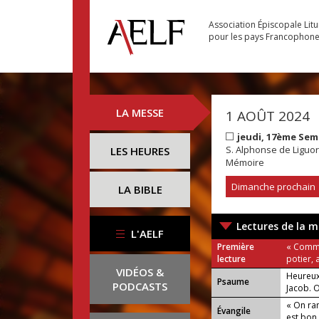
Association Épiscopale Lit
pour les pays Francophon
LA MESSE
1 AOÛT 2024
jeudi, 17ème Sem
S. Alphonse de Liguori
LES HEURES
Mémoire
Dimanche prochain
LA BIBLE
Lectures de la m
L'AELF
Première
« Comme
lecture
potier, 
VIDÉOS &
Heureux
Psaume
PODCASTS
Jacob. O
« On ra
Évangile
est bon,