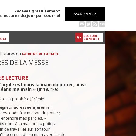
Recevez gratuitement
S'ABONNER
s lectures du jour par courriel
API
LECTURE
A+
DOC)
CONFORT
 lectures du
calendrier romain
.
ES DE LA MESSE
E LECTURE
argile est dans la main du potier, ainsi
dans ma main » (Jr 18, 1-6)
ivre du prophète Jérémie
igneur adressée à Jérémie :
descends à la maison du potier ;
ai entendre mes paroles. »
s donc à la maison du potier.
ain de travailler sur son tour.
l façonnait de sa main avec l’argile