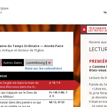
urgique
le
es
TÉLÉCHARGER
LES TEXTES (.
Revenir aux
aine du Temps Ordinaire — Année Paire
LECTUR
, évêque et docteur de l'Eglise
PREMIÈR
Autres dates
Luxembourg
|
« Comme l’
Note sur les calendriers
êtes-vous 
esse
Lecture du l
 l’argile est dans la main du
Jr 18, 1-6
Parole du Se
ainsi êtes-vous dans ma m...
« Lève-toi, 
 qui s’appuie sur le Dieu de
Ps 145 (146), 1-
là, je te fer
2, 3...
u Alléluia !
Je descendi
Il était en tr
masse dans des paniers ce qui
Mt 13, 47-53
Le vase qu’i
 et on rejette ce qui ne...