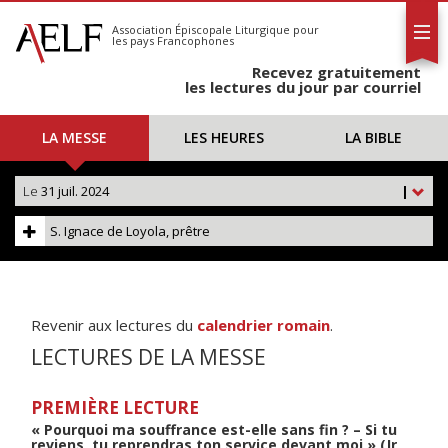
L'AELF
S'abonner
Association Épiscopale Liturgique
pour
les pays Francophones
Calendrier
Recevez gratuitement
Contact
les lectures du jour par courriel
LA MESSE
LES HEURES
LA BIBLE
Le
31 juil. 2024
|
S. Ignace de Loyola, prêtre
Revenir aux lectures du
calendrier romain
.
LECTURES DE LA MESSE
PREMIÈRE LECTURE
« Pourquoi ma souffrance est-elle sans fin ? – Si tu
reviens, tu reprendras ton service devant moi » (Jr