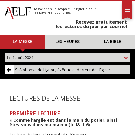
L'AELF
S'abonner
Association Épiscopale Liturgique
pour
les pays Francophones
Calendrier
Recevez gratuitement
Contact
les lectures du jour par courriel
LA MESSE
LES HEURES
LA BIBLE
Le
1 août 2024
|
S. Alphonse de Liguori, évêque et docteur de l'Eglise
LECTURES DE LA MESSE
PREMIÈRE LECTURE
« Comme l’argile est dans la main du potier, ainsi
êtes-vous dans ma main » (Jr 18, 1-6)
Lecture du livre du prophète Jérémie