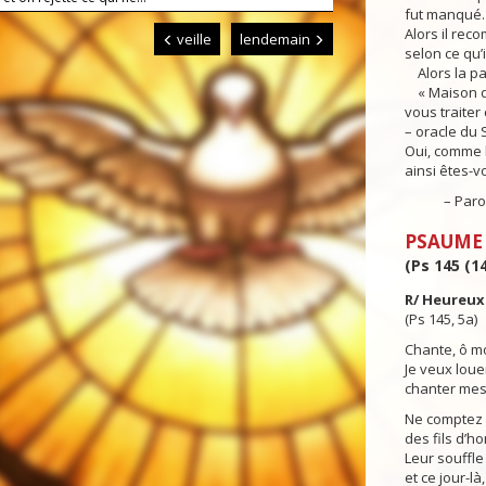
fut manqué.
Alors il reco
veille
lendemain
selon ce qu’i
Alors la pa
« Maison d’I
vous traiter
– oracle du 
Oui, comme l
ainsi êtes-v
– Parole 
PSAUME
(Ps 145 (14
R/ Heureux 
(Ps 145, 5a)
Chante, ô m
Je veux louer
chanter mes
Ne comptez 
des fils d’h
Leur souffle 
et ce jour-là