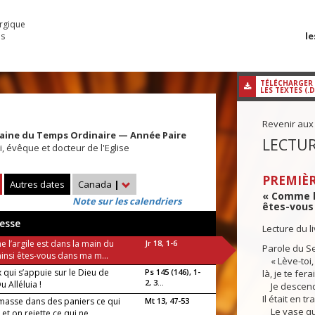
urgique
le
es
TÉLÉCHARGER
LES TEXTES (.
Revenir aux
aine du Temps Ordinaire — Année Paire
LECTUR
, évêque et docteur de l'Eglise
PREMIÈR
Autres dates
Canada
|
« Comme l’
Note sur les calendriers
êtes-vous 
esse
Lecture du l
 l’argile est dans la main du
Jr 18, 1-6
Parole du Se
ainsi êtes-vous dans ma m...
« Lève-toi, 
 qui s’appuie sur le Dieu de
Ps 145 (146), 1-
là, je te fer
2, 3...
u Alléluia !
Je descendi
Il était en tr
masse dans des paniers ce qui
Mt 13, 47-53
Le vase qu’i
 et on rejette ce qui ne...