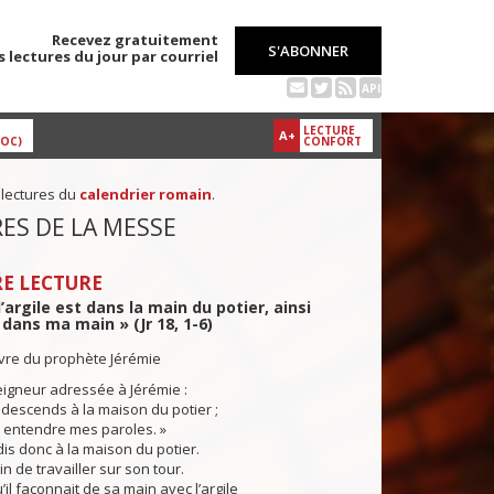
Recevez gratuitement
S'ABONNER
s lectures du jour par courriel
API
LECTURE
A+
DOC)
CONFORT
 lectures du
calendrier romain
.
ES DE LA MESSE
E LECTURE
argile est dans la main du potier, ainsi
dans ma main » (Jr 18, 1-6)
ivre du prophète Jérémie
igneur adressée à Jérémie :
descends à la maison du potier ;
ai entendre mes paroles. »
s donc à la maison du potier.
ain de travailler sur son tour.
l façonnait de sa main avec l’argile