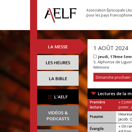
Association Épiscopale Lit
pour les pays Francophon
LA MESSE
1 AOÛT 2024
jeudi, 17ème Sem
S. Alphonse de Liguori
LES HEURES
Mémoire
Dimanche prochain
LA BIBLE
Lectures de la m
L'AELF
Première
« Comme
lecture
potier, 
VIDÉOS &
Heureux
Psaume
PODCASTS
Jacob. O
« On ra
Évangile
est bon,