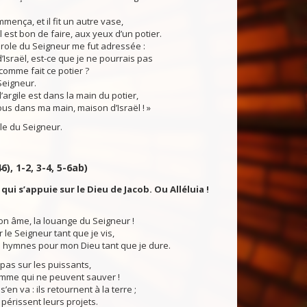
mmença, et il fit un autre vase,
l est bon de faire, aux yeux d’un potier.
role du Seigneur me fut adressée :
sraël, est-ce que je ne pourrais pas
 comme fait ce potier ?
Seigneur.
’argile est dans la main du potier,
ous dans ma main, maison d’Israël ! »
du Seigneur.
6), 1-2, 3-4, 5-6ab)
qui s’appuie sur le Dieu de Jacob. Ou Alléluia !
on âme, la louange du Seigneur !
 le Seigneur tant que je vis,
 hymnes pour mon Dieu tant que je dure.
pas sur les puissants,
omme qui ne peuvent sauver !
s’en va : ils retournent à la terre ;
, périssent leurs projets.