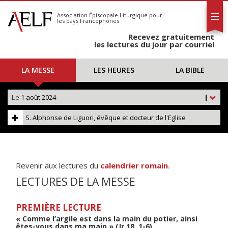
L'AELF
S'abonner
Association Épiscopale Liturgique
pour
les pays Francophones
Calendrier
Recevez gratuitement
Contact
les lectures du jour par courriel
LA MESSE
LES HEURES
LA BIBLE
Le
1 août 2024
|
S. Alphonse de Liguori, évêque et docteur de l'Eglise
Revenir aux lectures du
calendrier romain
.
LECTURES DE LA MESSE
PREMIÈRE LECTURE
« Comme l’argile est dans la main du potier, ainsi
êtes-vous dans ma main » (Jr 18, 1-6)