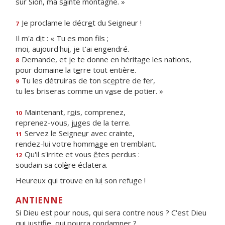
sur Sion, ma s
a
inte montagne. »
Je proclame le décr
e
t du Seigneur !
7
Il m'a d
i
t : « Tu es mon fils ;
moi, aujourd'hu
i
, je t'ai engendré.
Demande, et je te donne en hérit
a
ge les nations,
8
pour domaine la t
e
rre tout entière.
Tu les détruiras de ton sc
e
ptre de fer,
9
tu les briseras comme un v
a
se de potier. »
Maintenant, r
o
is, comprenez,
10
reprenez-vous, j
u
ges de la terre.
Servez le Seigne
u
r avec crainte,
11
rendez-lui votre homm
a
ge en tremblant.
Qu'il s'irrite et vous
ê
tes perdus :
12
soudain sa col
è
re éclatera.
Heureux qui trouve en lu
i
son refuge !
ANTIENNE
Si Dieu est pour nous, qui sera contre nous ? C'est Dieu
qui justifie, qui pourra condamner ?