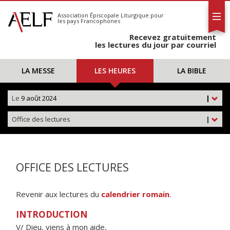
L'AELF
S'abonner
Association Épiscopale Liturgique
pour
les pays Francophones
Calendrier
Recevez gratuitement
Contact
les lectures du jour par courriel
LA MESSE
LES HEURES
LA BIBLE
Le
9 août 2024
|
Office des lectures
|
OFFICE DES LECTURES
Revenir aux lectures du
calendrier romain
.
INTRODUCTION
V/ Dieu, viens à mon aide,