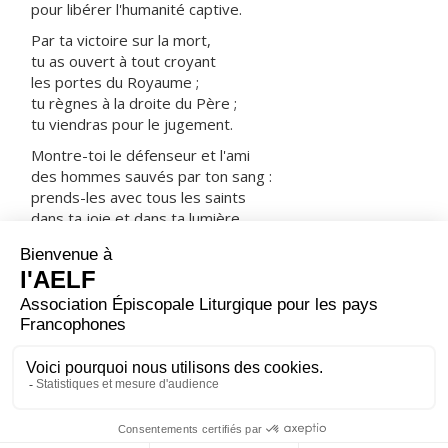
pour libérer l'humanité captive.
Par ta victoire sur la mort,
tu as ouvert à tout croyant
les portes du Royaume ;
tu règnes à la droite du Père ;
tu viendras pour le jugement.
Montre-toi le défenseur et l'ami
des hommes sauvés par ton sang :
prends-les avec tous les saints
dans ta joie et dans ta lumière.
ORAISON
Dieu de nos pères, tu as conduit la bienheureuse
martyre Thérèse-Bénédicte à connaître ton Fils crucifié
et à l’imiter jusque dans la mort ; par son intercession,
accorde à tous de reconnaître dans le Christ leur
Sauveur et, grâce à lui, de parvenir à te contempler
pour l’éternité. Lui qui règne.