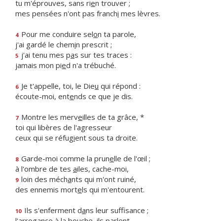
tu m'éprouves, sans ri
e
n trouver ;
mes pensées n'ont pas franch
i
mes lèvres.
Pour me conduire sel
o
n ta parole,
4
j'ai gardé le chem
i
n prescrit ;
j'ai tenu mes p
a
s sur tes traces :
5
jamais mon pi
e
d n'a trébuché.
Je t'appelle, toi, le Die
u
qui répond :
6
écoute-moi, ent
e
nds ce que je dis.
Montre les merv
e
illes de ta grâce, *
7
toi qui libères de l'agresseur
ceux qui se réfug
i
ent sous ta droite.
Garde-moi comme la prun
e
lle de l'œil ;
8
à l'ombre de tes
a
iles, cache-moi,
loin des méch
a
nts qui m'ont ruiné,
9
des ennemis mort
e
ls qui m'entourent.
Ils s'enferment d
a
ns leur suffisance ;
10
l'arrogance à la bo
u
che, ils parlent.