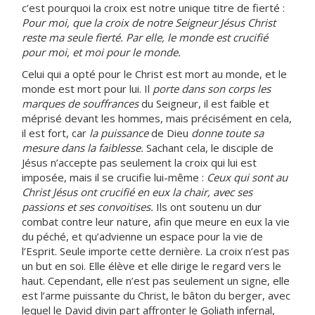
c’est pourquoi la croix est notre unique titre de fierté :
Pour moi, que la croix de notre Seigneur Jésus Christ
reste ma seule fierté. Par elle, le monde est crucifié
pour moi, et moi pour le monde.
Celui qui a opté pour le Christ est mort au monde, et le
monde est mort pour lui. Il
porte dans son corps les
marques de souffrances
du Seigneur, il est faible et
méprisé devant les hommes, mais précisément en cela,
il est fort, car
la puissance
de Dieu
donne toute sa
mesure dans la faiblesse.
Sachant cela, le disciple de
Jésus n’accepte pas seulement la croix qui lui est
imposée, mais il se crucifie lui-même :
Ceux qui sont au
Christ Jésus ont crucifié en eux la chair, avec ses
passions et ses convoitises.
Ils ont soutenu un dur
combat contre leur nature, afin que meure en eux la vie
du péché, et qu’advienne un espace pour la vie de
l’Esprit. Seule importe cette dernière. La croix n’est pas
un but en soi. Elle élève et elle dirige le regard vers le
haut. Cependant, elle n’est pas seulement un signe, elle
est l’arme puissante du Christ, le bâton du berger, avec
lequel le David divin part affronter le Goliath infernal,