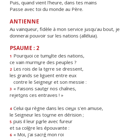
Puis, quand vient l'heure, dans tes mains
Passe avec toi du monde au Père.
ANTIENNE
Au vainqueur, fidèle à mon service jusqu'au bout, je
donnerai pouvoir sur les nations (alléluia).
PSAUME : 2
Pourquoi ce tum
u
lte des nations,
1
ce vain murm
u
re des peuples ?
Les rois de la t
e
rre se dressent,
2
les grands se liguent entre eux
contre le Seigne
u
r et son messie :
« Faisons saut
e
r nos chaînes,
3
rejet
o
ns ces entraves ! »
Celui qui règne dans les cie
u
x s'en amuse,
4
le Seigneur les to
u
rne en dérision ;
puis il leur p
a
rle avec fureur
5
et sa col
è
re les épouvante :
« Moi, j'ai sacr
é
mon roi
6