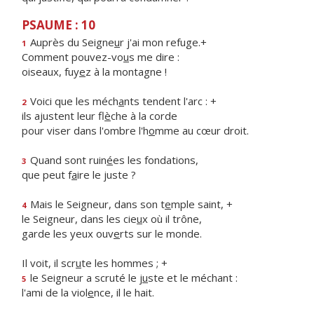
PSAUME : 10
Auprès du Seigne
u
r j'ai mon refuge.+
1
Comment pouvez-vo
u
s me dire :
oiseaux, fuy
e
z à la montagne !
Voici que les méch
a
nts tendent l'arc : +
2
ils ajustent leur fl
è
che à la corde
pour viser dans l'ombre l'h
o
mme au cœur droit.
Quand sont ruin
é
es les fondations,
3
que peut f
a
ire le juste ?
Mais le Seigneur, dans son t
e
mple saint, +
4
le Seigneur, dans les cie
u
x où il trône,
garde les yeux ouv
e
rts sur le monde.
Il voit, il scr
u
te les hommes ; +
le Seigneur a scruté le j
u
ste et le méchant :
5
l'ami de la viol
e
nce, il le hait.