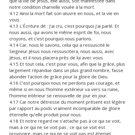
que la vie de Jésus, elle aussi, soit manifestée dans
notre condition charnelle vouée à la mort.
4.12 Ainsi la mort fait son œuvre en nous, et la vie en
vous.
4.13 L’Écriture dit : J’ai cru, c’est pourquoi j’ai parlé. Et
nous aussi, qui avons le même esprit de foi, nous
croyons, et c’est pourquoi nous parlons.
4.14 Car, nous le savons, celui qui a ressuscité le
Seigneur Jésus nous ressuscitera, nous aussi, avec
Jésus, et il nous placera près de lui avec vous.
4.15 Et tout cela, c’est pour vous, afin que la grâce, plus
largement répandue dans un plus grand nombre, fasse
abonder l’action de grâce pour la gloire de Dieu.
4.16 C’est pourquoi nous ne perdons pas courage, et
même si en nous l’homme extérieur va vers sa ruine,
l’homme intérieur se renouvelle de jour en jour.
4.17 Car notre détresse du moment présent est légère
par rapport au poids vraiment incomparable de gloire
éternelle qu’elle produit pour nous.
4.18 Et notre regard ne s’attache pas à ce qui se voit,
mais à ce qui ne se voit pas ; ce qui se voit est
provisoire, mais ce qui ne se voit pas est éternel.