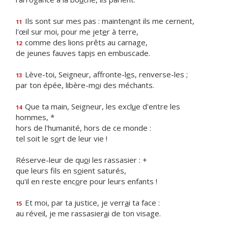
Ils sont sur mes pas : mainten
a
nt ils me cernent,
11
l'œil sur moi, pour me jet
e
r à terre,
comme des lions prêts au carnage,
12
de jeunes fauves tap
i
s en embuscade.
Lève-toi, Seigneur, affronte-l
e
s, renverse-les ;
13
par ton épée, libère-m
o
i des méchants.
Que ta main, Seigneur, les excl
u
e d'entre les
14
hommes, *
hors de l'humanité, hors de ce monde :
tel soit le s
o
rt de leur vie !
Réserve-leur de qu
o
i les rassasier : +
que leurs fils en s
o
ient saturés,
qu'il en reste enc
o
re pour leurs enfants !
Et moi, par ta justice, je verr
a
i ta face :
15
au réveil, je me rassasier
a
i de ton visage.