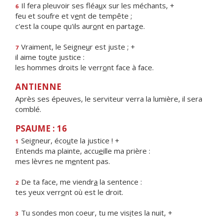
Il fera pleuvoir ses fléa
u
x sur les méchants, +
6
feu et soufre et v
e
nt de tempête ;
c'est la coupe qu'ils aur
o
nt en partage.
Vraiment, le Seigne
u
r est juste ; +
7
il aime to
u
te justice :
les hommes droits le verr
o
nt face à face.
ANTIENNE
Après ses épeuves, le serviteur verra la lumière, il sera
comblé.
PSAUME : 16
Seigneur, éco
u
te la justice ! +
1
Entends ma plainte, accu
e
ille ma prière :
mes lèvres ne m
e
ntent pas.
De ta face, me viendr
a
la sentence :
2
tes yeux verr
o
nt où est le droit.
Tu sondes mon coeur, tu me vis
i
tes la nuit, +
3